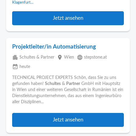
Klagenfurt...
Jetzt ansehen
Projektleiter/in Automatisierung
apartment
place
language
Schultes & Partner
Wien
stepstone.at
event_available
heute
TECHNICAL PROJECT EXPERTS Schön, dass Sie zu uns
gefunden haben!
Schultes
&
Partner
GmbH mit Hauptsitz
in Wien und einer weiteren Gesellschaft in Rumänien ist ein
Dienstleistungsunternehmen, das aus einem Ingenieurbüro
aller Disziplinen...
Jetzt ansehen