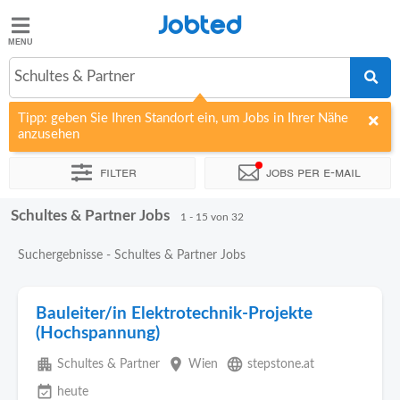
Jobted
Jobted
Jobs
Schultes & Partner
Tipp: geben Sie Ihren Standort ein, um Jobs in Ihrer Nähe
Gehalt
anzusehen
Filter
Jobs per e-mail
Schultes & Partner Jobs
Sortieren nach
Unternehmen
Zeitintensität
1 - 15 von 32
Suchergebnisse - Schultes & Partner Jobs
Bauleiter/in Elektrotechnik-Projekte
(Hochspannung)
apartment
place
language
Schultes & Partner
Wien
stepstone.at
event_available
heute