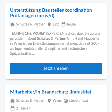
Unterstützung Baustellenkoordination
Prüfanlagen (m/w/d)
apartment
place
event_available
Schultes & Partner
Linz
heute
TECHNISCHE PROJEKTEXPERTEN Schön, dass Sie zu uns
gefunden haben!
Schultes
&
Partner
GmbH mit Hauptsitz
in Wien ist ein Dienstleistungsunternehmen, das seit 2007
als Ingenieurbüro aller Disziplinen mit technischen
Spitzenkräften...
Jetzt ansehen
Mitarbeiter/in Brandschutz (Industrie)
apartment
place
language
Schultes & Partner
Wien
stepstone.at
event_available
2 Tage alt