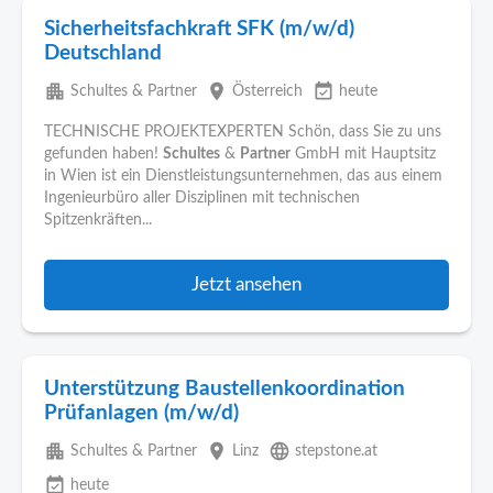
Sicherheitsfachkraft SFK (m/w/d)
Deutschland
apartment
place
event_available
Schultes & Partner
Österreich
heute
TECHNISCHE PROJEKTEXPERTEN Schön, dass Sie zu uns
gefunden haben!
Schultes
&
Partner
GmbH mit Hauptsitz
in Wien ist ein Dienstleistungsunternehmen, das aus einem
Ingenieurbüro aller Disziplinen mit technischen
Spitzenkräften...
Jetzt ansehen
Unterstützung Baustellenkoordination
Prüfanlagen (m/w/d)
apartment
place
language
Schultes & Partner
Linz
stepstone.at
event_available
heute