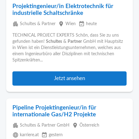
Projektingenieur/in Elektrotechnik für
industrielle Schaltschränke
apartment
place
event_available
Schultes & Partner
Wien
heute
TECHNICAL PROJECT EXPERTS Schön, dass Sie zu uns
gefunden haben!
Schultes
&
Partner
GmbH mit Hauptsitz
in Wien ist ein Dienstleistungsunternehmen, welches aus
einem Ingenieurbüro aller Disziplinen mit technischen
Spitzenkräften...
Jetzt ansehen
Pipeline Projektingenieur/in für
internationale Gas/H2 Projekte
apartment
place
Schultes & Partner GmbH
Österreich
language
event_available
karriere.at
gestern