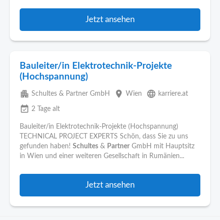
Jetzt ansehen
Bauleiter/in Elektrotechnik-Projekte
(Hochspannung)
apartment
place
language
Schultes & Partner GmbH
Wien
karriere.at
event_available
2 Tage alt
Bauleiter/in Elektrotechnik-Projekte (Hochspannung)
TECHNICAL PROJECT EXPERTS Schön, dass Sie zu uns
gefunden haben!
Schultes
&
Partner
GmbH mit Hauptsitz
in Wien und einer weiteren Gesellschaft in Rumänien...
Jetzt ansehen