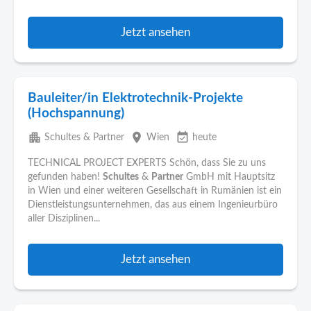
Jetzt ansehen
Bauleiter/in Elektrotechnik-Projekte
(Hochspannung)
apartment
place
event_available
Schultes & Partner
Wien
heute
TECHNICAL PROJECT EXPERTS Schön, dass Sie zu uns
gefunden haben!
Schultes
&
Partner
GmbH mit Hauptsitz
in Wien und einer weiteren Gesellschaft in Rumänien ist ein
Dienstleistungsunternehmen, das aus einem Ingenieurbüro
aller Disziplinen...
Jetzt ansehen