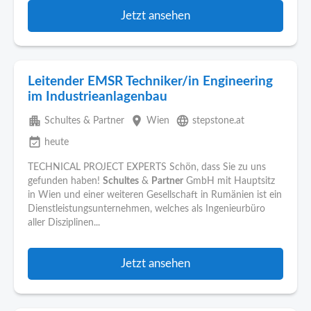
Jetzt ansehen
Leitender EMSR Techniker/in Engineering
im Industrieanlagenbau
apartment
place
language
Schultes & Partner
Wien
stepstone.at
event_available
heute
TECHNICAL PROJECT EXPERTS Schön, dass Sie zu uns
gefunden haben!
Schultes
&
Partner
GmbH mit Hauptsitz
in Wien und einer weiteren Gesellschaft in Rumänien ist ein
Dienstleistungsunternehmen, welches als Ingenieurbüro
aller Disziplinen...
Jetzt ansehen