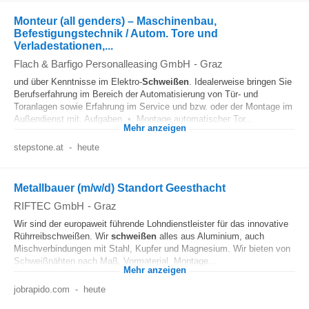
Monteur (all genders) – Maschinenbau,
Befestigungstechnik / Autom. Tore und
Verladestationen,...
Flach & Barfigo Personalleasing GmbH
-
Graz
und über Kenntnisse im Elektro-
Schweißen
. Idealerweise bringen Sie
Berufserfahrung im Bereich der Automatisierung von Tür- und
Toranlagen sowie Erfahrung im Service und bzw. oder der Montage im
Außendienst mit. Aufgaben • Montage automatischer Tor...
Mehr anzeigen
stepstone.at
-
heute
Metallbauer (m/w/d) Standort Geesthacht
RIFTEC GmbH
-
Graz
Wir sind der europaweit führende Lohndienstleister für das innovative
Rührreibschweißen. Wir
schweißen
alles aus Aluminium, auch
Mischverbindungen mit Stahl, Kupfer und Magnesium. Wir bieten von
Schweißnähten nach Maß, Vormaterial, Montage...
Mehr anzeigen
jobrapido.com
-
heute