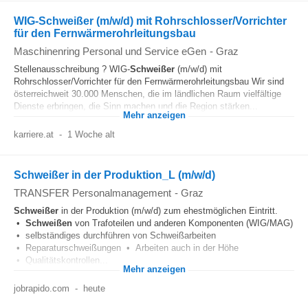
WIG-Schweißer (m/w/d) mit Rohrschlosser/Vorrichter
für den Fernwärmerohrleitungsbau
Maschinenring Personal und Service eGen
-
Graz
Stellenausschreibung ? WIG-
Schweißer
(m/w/d) mit
Rohrschlosser/Vorrichter für den Fernwärmerohrleitungsbau Wir sind
österreichweit 30.000 Menschen, die im ländlichen Raum vielfältige
Dienste erbringen, die Sinn machen und die Region stärken...
Mehr anzeigen
karriere.at
-
1 Woche alt
Schweißer in der Produktion_L (m/w/d)
TRANSFER Personalmanagement
-
Graz
Schweißer
in der Produktion (m/w/d) zum ehestmöglichen Eintritt.
•
Schweißen
von Trafoteilen und anderen Komponenten (WIG/MAG)
• selbständiges durchführen von Schweißarbeiten
• Reparaturschweißungen • Arbeiten auch in der Höhe
• Qualitätskontrollen...
Mehr anzeigen
jobrapido.com
-
heute