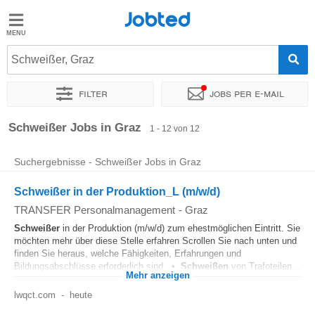
Jobted
Jobted
Jobs
Schweißer, Graz
Filter
Jobs per e-mail
Gehalt
Sortieren nach
Genauer Standort
Unternehmen
Personald
Schweißer Jobs in Graz
1 - 12 von 12
Suchergebnisse - Schweißer Jobs in Graz
Schweißer in der Produktion_L (m/w/d)
TRANSFER Personalmanagement
-
Graz
Schweißer
in der Produktion (m/w/d) zum ehestmöglichen Eintritt. Sie
möchten mehr über diese Stelle erfahren Scrollen Sie nach unten und
finden Sie heraus, welche Fähigkeiten, Erfahrungen und
Bildungsabschlüsse erforderlich sind. •
Schweißen
von Trafoteilen...
Mehr anzeigen
lwqct.com
-
heute