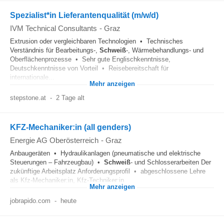
Spezialist*in Lieferantenqualität (m/w/d)
IVM Technical Consultants
-
Graz
Extrusion oder vergleichbaren Technologien • Technisches
Verständnis für Bearbeitungs-,
Schweiß
-, Wärmebehandlungs- und
Oberflächenprozesse • Sehr gute Englischkenntnisse,
Deutschkenntnisse von Vorteil • Reisebereitschaft für
internationale...
Mehr anzeigen
stepstone.at
-
2 Tage alt
KFZ-Mechaniker:in (all genders)
Energie AG Oberösterreich
-
Graz
Anbaugeräten • Hydraulikanlagen (pneumatische und elektrische
Steuerungen – Fahrzeugbau) •
Schweiß
- und Schlosserarbeiten Der
zukünftige Arbeitsplatz Anforderungsprofil • abgeschlossene Lehre
als Kfz-Mechaniker:in, Kfz-Techniker:in...
Mehr anzeigen
jobrapido.com
-
heute