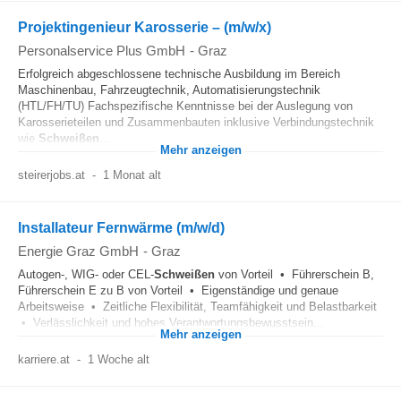
Projektingenieur Karosserie – (m/w/x)
Personalservice Plus GmbH
-
Graz
Erfolgreich abgeschlossene technische Ausbildung im Bereich
Maschinenbau, Fahrzeugtechnik, Automatisierungstechnik
(HTL/FH/TU) Fachspezifische Kenntnisse bei der Auslegung von
Karosserieteilen und Zusammenbauten inklusive Verbindungstechnik
wie
Schweißen
...
Mehr anzeigen
steirerjobs.at
-
1 Monat alt
Installateur Fernwärme (m/w/d)
Energie Graz GmbH
-
Graz
Autogen-, WIG- oder CEL-
Schweißen
von Vorteil • Führerschein B,
Führerschein E zu B von Vorteil • Eigenständige und genaue
Arbeitsweise • Zeitliche Flexibilität, Teamfähigkeit und Belastbarkeit
• Verlässlichkeit und hohes Verantwortungsbewusstsein...
Mehr anzeigen
karriere.at
-
1 Woche alt