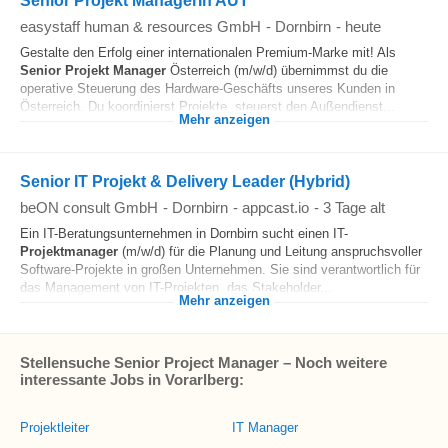
Senior Projekt ManagerIn AUT
easystaff human & resources GmbH
-
Dornbirn
-
heute
Gestalte den Erfolg einer internationalen Premium-Marke mit! Als
Senior
Projekt Manager
Österreich (m/w/d) übernimmst du die
operative Steuerung des Hardware-Geschäfts unseres Kunden in
Österreich. Du koordinierst Projekte, steuerst den Außendienst...
Mehr anzeigen
Senior IT Projekt & Delivery Leader (Hybrid)
beON consult GmbH
-
Dornbirn
-
appcast.io
-
3 Tage alt
Ein IT-Beratungsunternehmen in Dornbirn sucht einen IT-
Projektmanager
(m/w/d) für die Planung und Leitung anspruchsvoller
Software-Projekte in großen Unternehmen. Sie sind verantwortlich für
das Management von IT-Projekten, das Stakeholder...
Mehr anzeigen
Stellensuche Senior Project Manager – Noch weitere
interessante Jobs in Vorarlberg:
Projektleiter
IT Manager