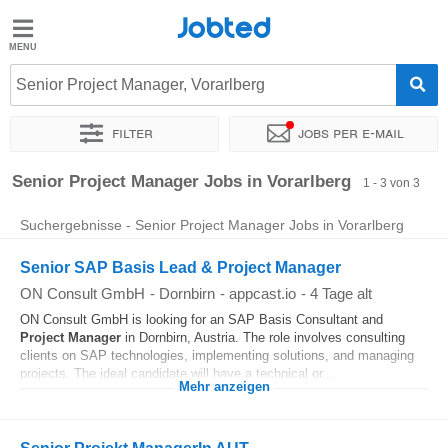
Jobted
Jobted
Jobs
Senior Project Manager, Vorarlberg
Filter
Jobs per e-mail
Gehalt
Sortieren nach
Personaldienstleister
Senior Project Manager Jobs in Vorarlberg
1 - 3 von 3
Suchergebnisse - Senior Project Manager Jobs in Vorarlberg
Senior SAP Basis Lead & Project Manager
ON Consult GmbH
-
Dornbirn
-
appcast.io
-
4 Tage alt
ON Consult GmbH is looking for an SAP Basis Consultant and
Project Manager
in Dornbirn, Austria. The role involves consulting
clients on SAP technologies, implementing solutions, and managing
projects. The ideal candidate will have a technical or...
Mehr anzeigen