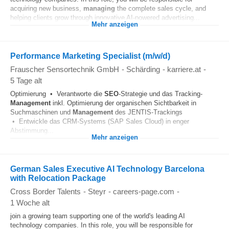
acquiring new business,
managing
the complete sales cycle, and
helping clients grow through innovative AI-powered advertising...
Mehr anzeigen
Performance Marketing Specialist (m/w/d)
Frauscher Sensortechnik GmbH
-
Schärding
-
karriere.at
-
5 Tage alt
Optimierung • Verantworte die
SEO
-Strategie und das Tracking-
Management
inkl. Optimierung der organischen Sichtbarkeit in
Suchmaschinen und
Management
des JENTIS-Trackings
• Entwickle das CRM-Systems (SAP Sales Cloud) in enger
Abstimmung...
Mehr anzeigen
German Sales Executive AI Technology Barcelona
with Relocation Package
Cross Border Talents
-
Steyr
-
careers-page.com
-
1 Woche alt
join a growing team supporting one of the world's leading AI
technology companies. In this role, you will be responsible for