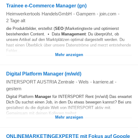
Trainee e-Commerce Manager (gn)
Heimwerkertools HandelsGmbH
-
Gampern
-
join.com
-
2 Tage alt
die Produktbilder, erstellst (
SEO
-)Marketingtexte und optimierst
bestehenden Content. • Data
Management
: Du überprüfst, ob
unsere Artikel auf den Marktplätzen optimal dargestellt werden. Du
hast einen Überblick über unsere Datenströme und merzt entstehende
Fehler...
Mehr anzeigen
Digital Platform Manager (m/w/d)
INTERSPORT AUSTRIA Zentrale
-
Wels
-
karriere.at
-
gestern
Digital Platform
Manager
für INTERSPORT Rent (m/w/d) Das erwartet
Dich Du suchst einen Job, in dem Du etwas bewegen kannst? Bei uns
gestaltest du die digitale Welt von INTERSPORT aktiv mit.
Gemeinsam mit deinen Kollegen treibst...
Mehr anzeigen
ONLINEMARKETINGEXPERTE mit Fokus auf Google