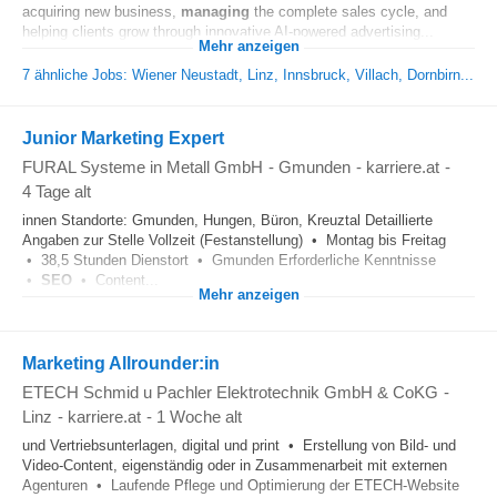
acquiring new business,
managing
the complete sales cycle, and
helping clients grow through innovative AI-powered advertising...
Mehr anzeigen
7 ähnliche Jobs: Wiener Neustadt, Linz, Innsbruck, Villach, Dornbirn...
Junior Marketing Expert
FURAL Systeme in Metall GmbH
-
Gmunden
-
karriere.at
-
4 Tage alt
innen Standorte: Gmunden, Hungen, Büron, Kreuztal Detaillierte
Angaben zur Stelle Vollzeit (Festanstellung) • Montag bis Freitag
• 38,5 Stunden Dienstort • Gmunden Erforderliche Kenntnisse
•
SEO
• Content...
Mehr anzeigen
Marketing Allrounder:in
ETECH Schmid u Pachler Elektrotechnik GmbH & CoKG
-
Linz
-
karriere.at
-
1 Woche alt
und Vertriebsunterlagen, digital und print • Erstellung von Bild- und
Video-Content, eigenständig oder in Zusammenarbeit mit externen
Agenturen • Laufende Pflege und Optimierung der ETECH-Website