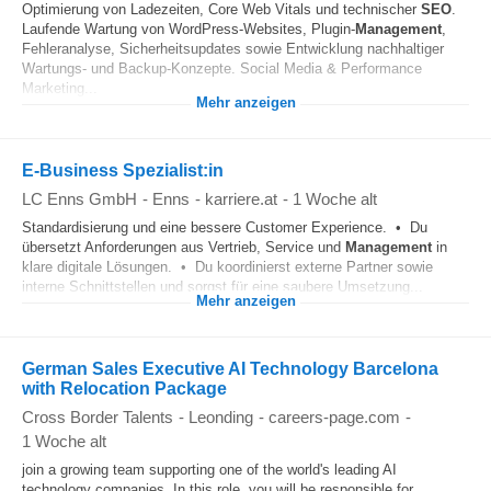
Optimierung von Ladezeiten, Core Web Vitals und technischer
SEO
.
Laufende Wartung von WordPress-Websites, Plugin-
Management
,
Fehleranalyse, Sicherheitsupdates sowie Entwicklung nachhaltiger
Wartungs- und Backup-Konzepte. Social Media & Performance
Marketing...
Mehr anzeigen
E-Business Spezialist:in
LC Enns GmbH
-
Enns
-
karriere.at
-
1 Woche alt
Standardisierung und eine bessere Customer Experience. • Du
übersetzt Anforderungen aus Vertrieb, Service und
Management
in
klare digitale Lösungen. • Du koordinierst externe Partner sowie
interne Schnittstellen und sorgst für eine saubere Umsetzung...
Mehr anzeigen
German Sales Executive AI Technology Barcelona
with Relocation Package
Cross Border Talents
-
Leonding
-
careers-page.com
-
1 Woche alt
join a growing team supporting one of the world's leading AI
technology companies. In this role, you will be responsible for