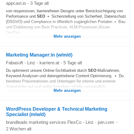
appcast.io
-
3 Tage alt
von responsiven, barrierefreien Designs unter Berücksichtigung von
Performance und
SEO
• Sicherstellung von Sicherheit, Datenschutz
(DSGVO) und Compliance in öffentlich zugänglichen Portalen • Bau
und Etablierung von Best Practices, ALM‑Prozessen (Azure
DevOps...
Mehr anzeigen
Marketing Manager:in (w/m/d)
Fabasoft
-
Linz
-
karriere.at
-
5 Tage alt
Du optimierst unsere Online-Sichtbarkeit durch
SEO
-Maßnahmen,
Keyword-Analysen und datengetriebene Content-Optimierung. • Du
bereitest Präsentationen und Unterlagen für interne und externe
Stakeholder auf und stellst komplexe Inhalte verständlich...
Mehr anzeigen
WordPress Developer & Technical Marketing
Specialist (m/w/d)
brandleads marketing services FlexCo
-
Linz
-
join.com
-
2 Wochen alt