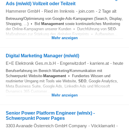
Ads (m/w/d) Vollzeit oder Teilzeit
Hammerer GmbH
-
Ried im Innkreis
-
join.com
-
2 Tage alt
Betreuung/Optimierung von Google-Ads-Kampagnen (Search, Display,
Shopping, …) • Bid
Management
sowie kontinuierliches Monitoring
der Online-Kampagnen unserer Kunden • Durchführung von
SEO
-
Maßnahmen zur Stärkung des digitalen Footprints • Aufbereiten...
Mehr anzeigen
Digital Marketing Manager (m/w/d)
E+E Elektronik Ges.m.b.H
-
Engerwitzdorf
-
karriere.at
-
heute
Berufserfahrung im Bereich Marketing/Kommunikation mit
Schwerpunkt Website-
Management
• Fundiertes Wissen und
routinierter Umgang mit Tools wie Website,
SEO
, Google Analytics,
Meta Business Suite, Google Ads, LinkedIn Ads und Microsoft
Dynamics 365 Customer...
Mehr anzeigen
Senior Power Platform Engineer (w/m/x) -
Schwerpunkt Power Pages
3303 Avanade Österreich GmbH Company
-
Vöcklamarkt
-