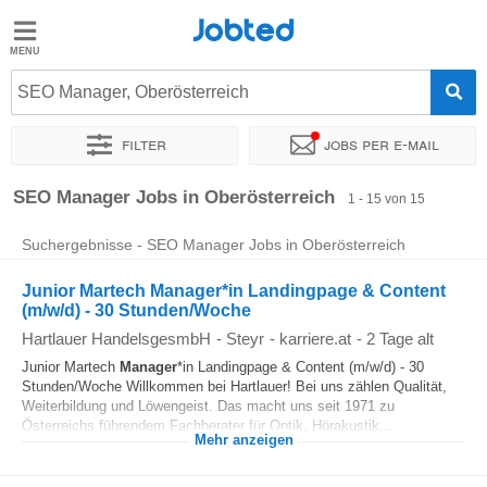
Jobted
Jobted
Jobs
SEO Manager, Oberösterreich
Filter
Jobs per e-mail
Gehalt
Sortieren nach
Unternehmen
Vertragsart
Zeitintensität
SEO Manager Jobs in Oberösterreich
1 - 15 von 15
Suchergebnisse - SEO Manager Jobs in Oberösterreich
Junior Martech Manager*in Landingpage & Content
(m/w/d) - 30 Stunden/Woche
Hartlauer HandelsgesmbH
-
Steyr
-
karriere.at
-
2 Tage alt
Junior Martech
Manager
*in Landingpage & Content (m/w/d) - 30
Stunden/Woche Willkommen bei Hartlauer! Bei uns zählen Qualität,
Weiterbildung und Löwengeist. Das macht uns seit 1971 zu
Österreichs führendem Fachberater für Optik, Hörakustik...
Mehr anzeigen