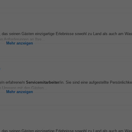
, das seinen Gästen einzigartige Erlebnisse sowohl zu Land als auch am Wass
en Anforderungen an Ihre...
Mehr anzeigen
)
e/n erfahrene/n
Servicemitarbeiter
/in. Sie sind eine aufgestellte Persönlichk
en Umgang mit den Gästen...
Mehr anzeigen
, das seinen Gästen einzigartige Erlebnisse sowohl zu Land als auch am Wass