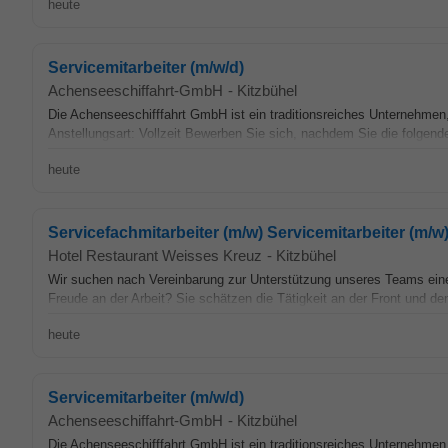
heute
Servicemitarbeiter (m/w/d)
Achenseeschiffahrt-GmbH
-
Kitzbühel
Die Achenseeschifffahrt GmbH ist ein traditionsreiches Unternehmen
Anstellungsart: Vollzeit Bewerben Sie sich, nachdem Sie die folgend
heute
Servicefachmitarbeiter (m/w) Servicemitarbeiter (m/w
Hotel Restaurant Weisses Kreuz
-
Kitzbühel
Wir suchen nach Vereinbarung zur Unterstützung unseres Teams ein
Freude an der Arbeit? Sie schätzen die Tätigkeit an der Front und d
heute
Servicemitarbeiter (m/w/d)
Achenseeschiffahrt-GmbH
-
Kitzbühel
Die Achenseeschifffahrt GmbH ist ein traditionsreiches Unternehmen