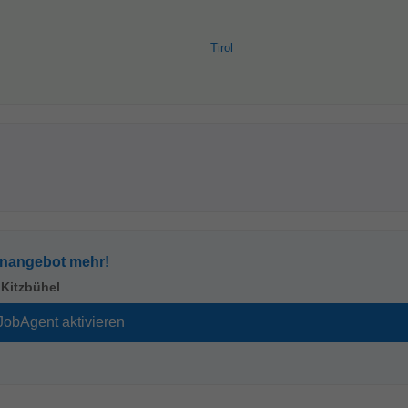
Tirol
enangebot mehr!
n
Kitzbühel