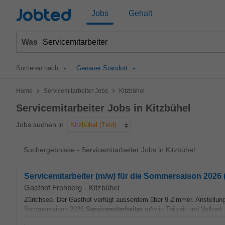
Jobted
Jobs
Gehalt
Was
Sortieren nach
Genauer Standort
>
>
Home
Servicemitarbeiter Jobs
Kitzbühel
Servicemitarbeiter Jobs in Kitzbühel
Jobs suchen in
Kitzbühel (Tirol)
Suchergebnisse - Servicemitarbeiter Jobs in Kitzbühel
Servicemitarbeiter (m/w) für die Sommersaison 2026 
Gasthof Frohberg
-
Kitzbühel
Zürichsee. Der Gasthof verfügt ausserdem über 9 Zimmer. Anstellungs
Sommersaison 2026
Servicemitarbeiter
m/w in Teilzeit und Vollzeit