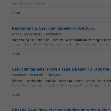
Anstellungsart: Vollzeit
heute
Restaurant- & Servicemitarbeiter (m/w) 100%
Krone Regensberg
-
Kitzbühel
Abrechnung Sie haben die Lehre als
Servicemitarbeiter
abgeschloss
können. Sie sind offen für Neues und wollen Ihre Fachkenntnisse in
heute
Servicemitarbeiter (m/w) 4 Tage arbeiten / 3 Tage frei
Landhotel Hirschen
-
Kitzbühel
Sinnvoll – nachhaltig – familiär und das mit purem Genuss Der Hirsch
für Bankette und einem Hotel mit 35 kreativen Winzer-Zimmern. Kulina
heute
Chef de Rang (m/w/d) / Servicekräfte (m/w/d) für di