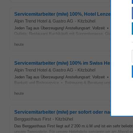
Servicemitarbeiter (m/w) 100%, Hotel Lenzerhorn****,
Alpin Trend Hotel & Gastro AG
-
Kitzbühel
Jeden Tag aus Überzeugung! Anstellungsart: Vollzeit • Führen einer 
Outlets: Restaurant Kuchikästli mit Sonnenterrasse, Giardino, Heid S
heute
Servicemitarbeiter (m/w) 100% im Swiss Heidi Hotel M
Alpin Trend Hotel & Gastro AG
-
Kitzbühel
Jeden Tag aus Überzeugung! Anstellungsart: Vollzeit • Überwachun
Bankett und Bistroservice • Betreuung & Beratung unserer Gäste und
heute
Servicemitarbeiter (m/w) per sofort oder nach Verei
Berggasthaus First
-
Kitzbühel
Das Berggasthaus First liegt auf 2`200 m.ü.M und ist ein sehr beliebt
unsere Tagesgäste. Für unsere Hotelgäste servieren wir am Abend ein 