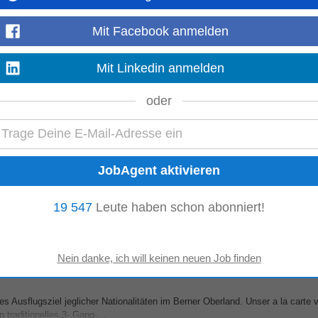
Mit Facebook anmelden
 per sofort oder nach Vereinbarung, Unterkünfte...
Mit Linkedin anmelden
eigenen Station im Frühstücks-, à la Carte- & Halb Pension Service • Einsät
tübli, Spescha sowie der...
Mehr anzeigen
oder
aienfeld, Beginn per sofort oder nach...
g und Einhaltung unserer Service-Standards sowie Hygienestandards (HCCP)
 aktiver Verkauf • Vorbereitung...
19 547
Leute haben schon abonniert!
Mehr anzeigen
nbarung
es Ausflugsziel jeglicher Nationalitäten im Berner Oberland. Unser a la carte 
traditionelles 3- Gang-...