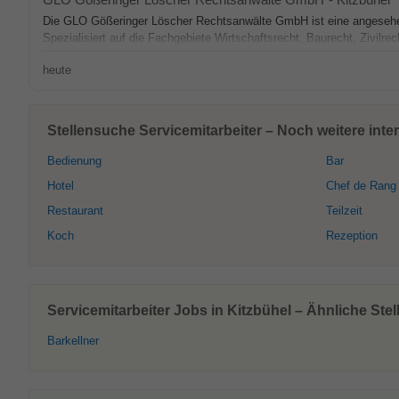
Die GLO Gößeringer Löscher Rechtsanwälte GmbH ist eine angesehen
Spezialisiert auf die Fachgebiete Wirtschaftsrecht, Baurecht, Zivilrec
heute
Stellensuche Servicemitarbeiter – Noch weitere inte
Bedienung
Bar
Hotel
Chef de Rang
Restaurant
Teilzeit
Koch
Rezeption
Servicemitarbeiter Jobs in Kitzbühel – Ähnliche Ste
Barkellner