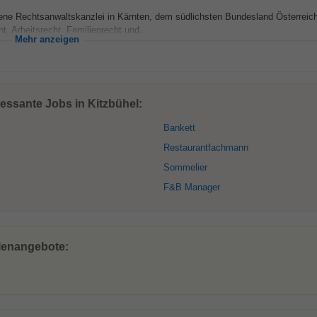
e Rechtsanwaltskanzlei in Kärnten, dem südlichsten Bundesland Österreic
ht, Arbeitsrecht, Familienrecht und...
Mehr anzeigen
ressante Jobs in Kitzbühel:
Bankett
Restaurantfachmann
Sommelier
F&B Manager
llenangebote: