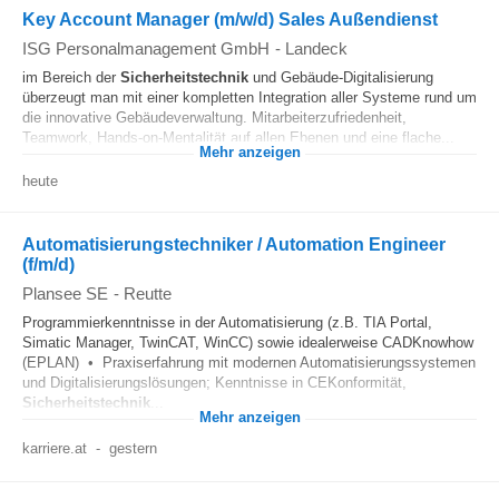
Key Account Manager (m/w/d) Sales Außendienst
ISG Personalmanagement GmbH
-
Landeck
im Bereich der
Sicherheitstechnik
und Gebäude-Digitalisierung
überzeugt man mit einer kompletten Integration aller Systeme rund um
die innovative Gebäudeverwaltung. Mitarbeiterzufriedenheit,
Teamwork, Hands-on-Mentalität auf allen Ebenen und eine flache...
Mehr anzeigen
heute
Automatisierungstechniker / Automation Engineer
(f/m/d)
Plansee SE
-
Reutte
Programmierkenntnisse in der Automatisierung (z.B. TIA Portal,
Simatic Manager, TwinCAT, WinCC) sowie idealerweise CADKnowhow
(EPLAN) • Praxiserfahrung mit modernen Automatisierungssystemen
und Digitalisierungslösungen; Kenntnisse in CEKonformität,
Sicherheitstechnik
...
Mehr anzeigen
karriere.at
-
gestern