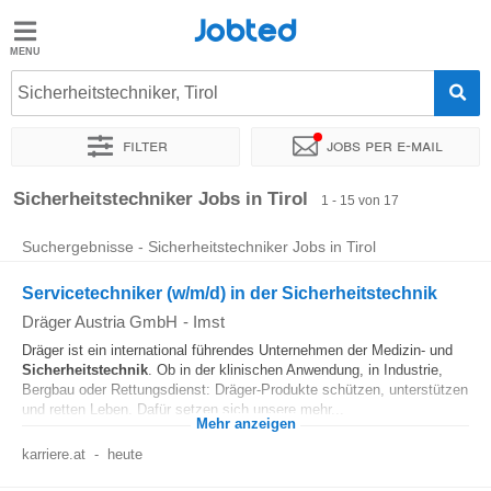
Jobted
Jobted
Jobs
Sicherheitstechniker, Tirol
Filter
Jobs per e-mail
Gehalt
Sortieren nach
Unternehmen
Personaldienstleister
Zeitin
Sicherheitstechniker Jobs in Tirol
1 - 15 von 17
Suchergebnisse - Sicherheitstechniker Jobs in Tirol
Servicetechniker (w/m/d) in der Sicherheitstechnik
Dräger Austria GmbH
-
Imst
Dräger ist ein international führendes Unternehmen der Medizin- und
Sicherheitstechnik
. Ob in der klinischen Anwendung, in Industrie,
Bergbau oder Rettungsdienst: Dräger-Produkte schützen, unterstützen
und retten Leben. Dafür setzen sich unsere mehr...
Mehr anzeigen
karriere.at
-
heute