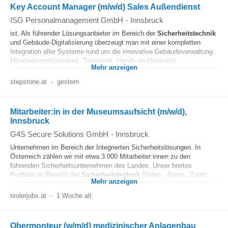
Key Account Manager (m/w/d) Sales Außendienst
ISG Personalmanagement GmbH
-
Innsbruck
ist. Als führender Lösungsanbieter im Bereich der
Sicherheitstechnik
und Gebäude-Digitalisierung überzeugt man mit einer kompletten
Integration aller Systeme rund um die innovative Gebäudeverwaltung.
Mitarbeiterzufriedenheit, Teamwork, Hands-on-Mentalität...
Mehr anzeigen
stepstone.at
-
gestern
Mitarbeiter:in in der Museumsaufsicht (m/w/d),
Innsbruck
G4S Secure Solutions GmbH
-
Innsbruck
Unternehmen im Bereich der Integrierten Sicherheitslösungen. In
Österreich zählen wir mit etwa 3.000 Mitarbeiter:innen zu den
führenden Sicherheitsunternehmen des Landes. Unser breites
Portfolio im Bereich der
Sicherheitstechnik
(Video-, Alarm-, Zutritt...
Mehr anzeigen
tirolerjobs.at
-
1 Woche alt
Obermonteur (w/m/d) medizinischer Anlagenbau