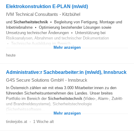
Elektrokonstruktion E-PLAN (m/w/d)
IVM Technical Consultants
-
Kitzbühel
und
Sicherheitstechnik
• Begleitung von Fertigung, Montage und
Inbetriebnahme • Optimierung bestehender Lösungen sowie
Umsetzung technischer Änderungen • Unterstützung bei
Risikoanalysen, Abnahmen und technischer Dokumentation
• Technische Ausbildung im Bereich...
Mehr anzeigen
heute
Administrative:r Sachbearbeiter:in (m/w/d), Innsbruck
G4S Secure Solutions GmbH
-
Innsbruck
In Österreich zählen wir mit etwa 3.000 Mitarbeiter:innen zu den
führenden Sicherheitsunternehmen des Landes. Unser breites
Portfolio im Bereich der
Sicherheitstechnik
(Video-, Alarm-, Zutritt-
und Brandmeldesysteme), Sicherheitstechnologie
(Sicherheitssoftware...
Mehr anzeigen
tirolerjobs.at
-
1 Woche alt