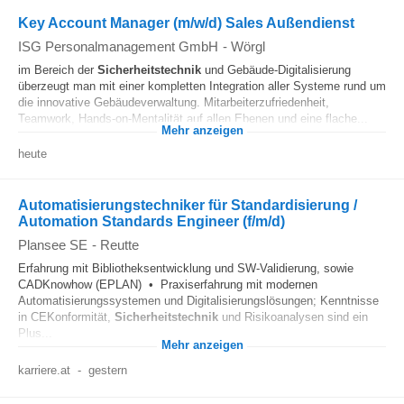
Key Account Manager (m/w/d) Sales Außendienst
ISG Personalmanagement GmbH
-
Wörgl
im Bereich der
Sicherheitstechnik
und Gebäude-Digitalisierung
überzeugt man mit einer kompletten Integration aller Systeme rund um
die innovative Gebäudeverwaltung. Mitarbeiterzufriedenheit,
Teamwork, Hands-on-Mentalität auf allen Ebenen und eine flache...
Mehr anzeigen
heute
Automatisierungstechniker für Standardisierung /
Automation Standards Engineer (f/m/d)
Plansee SE
-
Reutte
Erfahrung mit Bibliotheksentwicklung und SW-Validierung, sowie
CADKnowhow (EPLAN) • Praxiserfahrung mit modernen
Automatisierungssystemen und Digitalisierungslösungen; Kenntnisse
in CEKonformität,
Sicherheitstechnik
und Risikoanalysen sind ein
Plus...
Mehr anzeigen
karriere.at
-
gestern