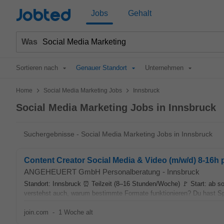
Jobted
Jobs
Gehalt
Was
Sortieren nach
Genauer Standort
Unternehmen
>
>
Home
Social Media Marketing Jobs
Innsbruck
Social Media Marketing Jobs in Innsbruck
Suchergebnisse - Social Media Marketing Jobs in Innsbruck
Content Creator Social Media & Video (m/w/d) 8-16h
ANGEHEUERT GmbH Personalberatung
-
Innsbruck
Standort: Innsbruck ⏰ Teilzeit (8–16 Stunden/Woche) 🚩 Start: ab sof
verstehst auch, warum bestimmte Formate funktionieren? Du hast Sp
join.com
-
1 Woche alt