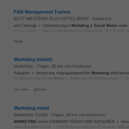
F&B Management Trainee
BEST WESTERN PLUS HOTEL BERN
-
Innsbruck
und Caterings • Unterstützung in
Marketing
&
Social Media
sowie 
bei uns lernst • Das Zusammenspiel von Restaurant, Bar, Events und
heute
Marketing (m/w/d)
binderholz
-
Fügen
, 36 km von Innsbruck
Aufgaben • Umsetzung zielgruppengerechter
Marketing
-Maßnahmen 
für Website und
Social Media
• Betreuung der Bilddatenbank • Unte
join.com
-
gestern
Marketing m/w/d
Binderholz GmbH
-
Fügen
, 36 km von Innsbruck
MARKETING
m/w/d STANDORT FÜGEN IHRE AUFGABEN • Umsetzu
internationalen Märkte • Erstellung von digitalem Content für Webs