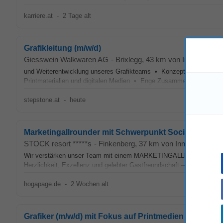
karriere.at
-
2 Tage alt
Grafikleitung (m/w/d)
Giesswein Walkwaren AG
-
Brixlegg
, 43 km von Innsbruck
und Weiterentwicklung unseres Grafikteams • Konzeption und Ges
Printmaterialien und digitalen Medien • Enge Zusammenarbeit mit
M
stepstone.at
-
heute
Marketingallrounder mit Schwerpunkt Social Media (
STOCK resort *****s
-
Finkenberg
, 37 km von Innsbruck
Wir verstärken unser Team mit einem MARKETINGALLROUNDE
Herzlichkeit, Exzellenz und gelebter Gastfreundschaft – sucht eine k
hogapage.de
-
2 Wochen alt
Grafiker (m/w/d) mit Fokus auf Printmedien & KI-gest