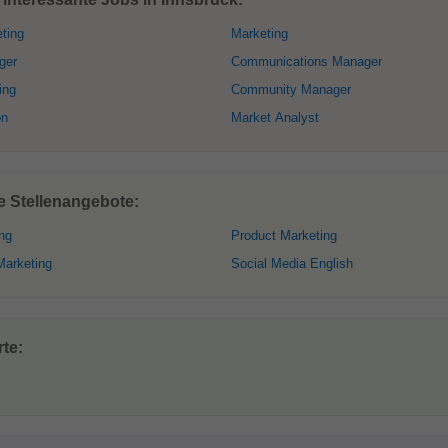
ting
Marketing
ger
Communications Manager
ing
Community Manager
on
Market Analyst
e Stellenangebote:
ng
Product Marketing
Marketing
Social Media English
te: