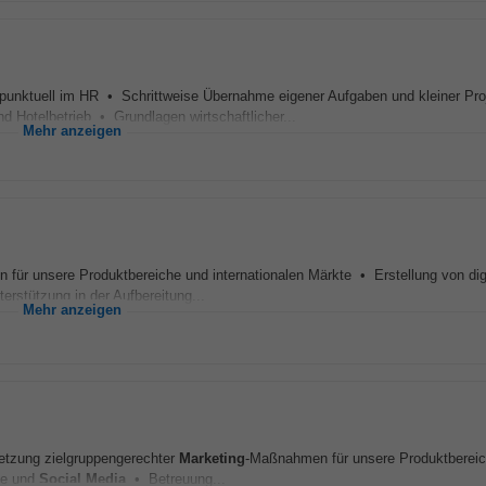
punktuell im HR • Schrittweise Übernahme eigener Aufgaben und kleiner Pr
 Hotelbetrieb • Grundlagen wirtschaftlicher...
Mehr anzeigen
für unsere Produktbereiche und internationalen Märkte • Erstellung von dig
rstützung in der Aufbereitung...
Mehr anzeigen
ng zielgruppengerechter
Marketing
-Maßnahmen für unsere Produktberei
ite und
Social Media
• Betreuung...