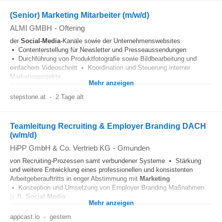
(Senior) Marketing Mitarbeiter (m/w/d)
ALMI GMBH
-
Oftering
der
Social-Media
-Kanäle sowie der Unternehmenswebsites
• Contenterstellung für Newsletter und Presseaussendungen
• Durchführung von Produktfotografie sowie Bildbearbeitung und
einfachem Videoschnitt • Koordination und Steuerung interner
Marketingprojekte...
Mehr anzeigen
stepstone.at
-
2 Tage alt
Teamleitung Recruiting & Employer Branding DACH
(w/m/d)
HiPP GmbH & Co. Vertrieb KG
-
Gmunden
von Recruiting-Prozessen samt verbundener Systeme • Stärkung
und weitere Entwicklung eines professionellen und konsistenten
Arbeitgeberauftritts in enger Abstimmung mit
Marketing
• Konzeption und Umsetzung von Employer Branding Maßnahmen
(z.B.
Social Media
...
Mehr anzeigen
appcast.io
-
gestern