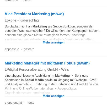
Vice President Marketing (m/w/d)
Loxone
-
Kollerschlag
Du glaubst nicht an
Marketing
als Supportfunktion, sondern als
zentralen Wachstumstreiber? Du willst nicht nur Kampagnen steuern,
sondern eine globale Marke strategisch formen, Nachfrage
systematisch mit aufbauen und skalierbare Strukturen schaffen...
Mehr anzeigen
appcast.io
-
gestern
Marketing Manager mit digitalem Fokus (d/w/m)
LPdigital Personalberatung GmbH
-
Wels
eine abgeschlossene Ausbildung im
Marketing
• Sehr gute
Kenntnisse in
Social Media
sowie im Umgang mit Website-, CMS-
und Analysetools • Erfahrung in der Erstellung und Produktion von
Print- und Online-Werbematerialien • Ausgeprägtes
Organisationstalent, strukturierte...
Mehr anzeigen
stepstone.at
-
heute