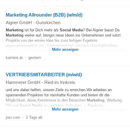
Marketing Allrounder (B2B) (w/m/d)
Aigner GmbH
-
Gunskirchen
Marketing
ist für Dich mehr als
Social Media
? Bei Aigner baust Du
Marketing
weiter auf, bringst neue Ideen ins Unternehmen und setzt
Projekte von der ersten Idee bis zum fertigen Ergebnis
eigenverantwortlich um. Gemeinsam mit unserem Geschäftsführer...
Mehr anzeigen
karriere.at
-
gestern
VERTRIEBSMITARBEITER (m/w/d)
Hammerer GmbH
-
Ried im Innkreis
und uns dabei helfen, unsere Ziele zu erreichen.Wir arbeiten an
spannenden Projekten für namhafte Kunden und bieten dir die
Möglichkeit, deine Kenntnisse in den Bereichen
Marketing
, Werbung,
PR und
Social Media
zu vertiefen. Aufgaben • Beratung...
Mehr anzeigen
join.com
-
2 Tage alt