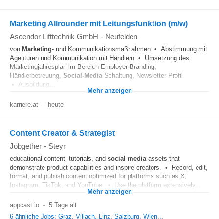
Marketing Allrounder mit Leitungsfunktion (m/w)
Ascendor Lifttechnik GmbH
-
Neufelden
von
Marketing
- und Kommunikationsmaßnahmen • Abstimmung mit
Agenturen und Kommunikation mit Händlern • Umsetzung des
Marketingjahresplan im Bereich Employer-Branding,
Händlerbetreuung,
Social-Media
Schaltung, Newsletter Profil
• Ausbildung...
Mehr anzeigen
karriere.at
-
heute
Content Creator & Strategist
Jobgether
-
Steyr
educational content, tutorials, and
social media
assets that
demonstrate product capabilities and inspire creators. • Record, edit,
format, and publish content optimized for platforms such as X,
Instagram, TikTok, and YouTube. • Use the platform extensively...
Mehr anzeigen
appcast.io
-
5 Tage alt
6 ähnliche Jobs: Graz, Villach, Linz, Salzburg, Wien...