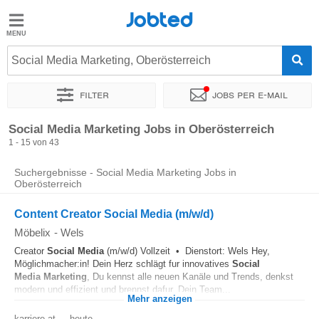
Jobted
Jobted
Jobs
Social Media Marketing, Oberösterreich
Filter
Jobs per e-mail
Gehalt
Sortieren nach
Unternehmen
Vertragsart
Zeitintensität
Social Media Marketing Jobs in Oberösterreich
1 - 15 von 43
Suchergebnisse - Social Media Marketing Jobs in
Oberösterreich
Content Creator Social Media (m/w/d)
Möbelix
-
Wels
Creator
Social Media
(m/w/d) Vollzeit • Dienstort: Wels Hey,
Möglichmacher:in! Dein Herz schlägt fur innovatives
Social
Media
Marketing
, Du kennst alle neuen Kanäle und Trends, denkst
modern und effizient und brennst dafur, Dein Team...
Mehr anzeigen
karriere.at
-
heute