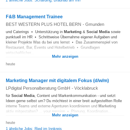
2 ähnliche Jobs: Schärding, Braunau am Inn
F&B Management Trainee
BEST WESTERN PLUS HOTEL BERN
-
Gmunden
und Caterings • Unterstützung in
Marketing
&
Social Media
sowie
punktuell im HR • Schrittweise Übernahme eigener Aufgaben und
kleiner Projekte Was du bei uns lernst • Das Zusammenspiel von
Restaurant, Bar, Events und Hotelbetrieb • Grundlagen
wirtschaftlicher...
Mehr anzeigen
heute
Marketing Manager mit digitalem Fokus (d/w/m)
LPdigital Personalberatung GmbH
-
Vöcklabruck
für
Social Media
, Content und Markenkommunikation - und setzt
Ideen gerne selbst um? Du möchtest in einer breit aufgestellten Rolle
interne Teams und externe Agenturen koordinieren und
Marketing
aktiv mitgestalten? ... your passion • Planung, Koordination...
Mehr anzeigen
heute
1 ähnliche Jobs: Ried im Innkreis