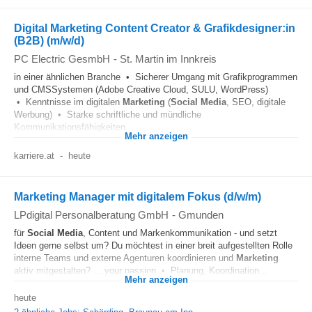
Digital Marketing Content Creator & Grafikdesigner:in
(B2B) (m/w/d)
PC Electric GesmbH
-
St. Martin im Innkreis
in einer ähnlichen Branche • Sicherer Umgang mit Grafikprogrammen
und CMSSystemen (Adobe Creative Cloud, SULU, WordPress)
• Kenntnisse im digitalen
Marketing
(
Social Media
, SEO, digitale
Werbung) • Starke schriftliche und mündliche
Kommunikationsfähigkeiten...
Mehr anzeigen
karriere.at
-
heute
Marketing Manager mit digitalem Fokus (d/w/m)
LPdigital Personalberatung GmbH
-
Gmunden
für
Social Media
, Content und Markenkommunikation - und setzt
Ideen gerne selbst um? Du möchtest in einer breit aufgestellten Rolle
interne Teams und externe Agenturen koordinieren und
Marketing
aktiv mitgestalten? ... your passion • Planung, Koordination...
Mehr anzeigen
heute