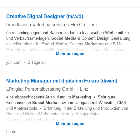
Creative Digital Designer (m/w/d)
brandleads marketing services FlexCo
-
Linz
über Landingpages und Banner bis hin zu klassischen Werbemitteln
und Verkaufsunterlagen.
Social Media
& Content Design Gestaltung
visueller Inhalte für
Social Media
, Content-
Marketing
und E-Mail-
Marketing
– inklusive Bild- und Video-Assets, Infografiken sowie...
Mehr anzeigen
join.com
-
2 Tage alt
Marketing Manager mit digitalem Fokus (d/w/m)
LPdigital Personalberatung GmbH
-
Linz
eine abgeschlossene Ausbildung im
Marketing
• Sehr gute
Kenntnisse in
Social Media
sowie im Umgang mit Website-, CMS-
und Analysetools • Erfahrung in der Erstellung und Produktion von
Print- und Online-Werbematerialien • Ausgeprägtes
Organisationstalent, strukturierte...
Mehr anzeigen
heute