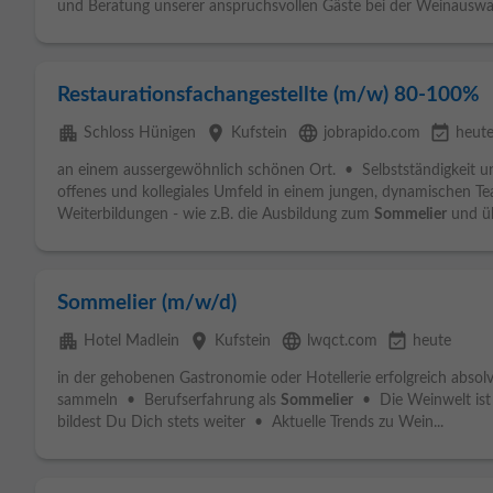
und Beratung unserer anspruchsvollen Gäste bei der Weinauswah
Restaurationsfachangestellte (m/w) 80-100%
apartment
place
language
event_available
Schloss Hünigen
Kufstein
jobrapido.com
heut
an einem aussergewöhnlich schönen Ort. • Selbstständigkeit 
offenes und kollegiales Umfeld in einem jungen, dynamischen 
Weiterbildungen - wie z.B. die Ausbildung zum
Sommelier
und üb
Sommelier (m/w/d)
apartment
place
language
event_available
Hotel Madlein
Kufstein
lwqct.com
heute
in der gehobenen Gastronomie oder Hotellerie erfolgreich absolv
sammeln • Berufserfahrung als
Sommelier
• Die Weinwelt ist 
bildest Du Dich stets weiter • Aktuelle Trends zu Wein...