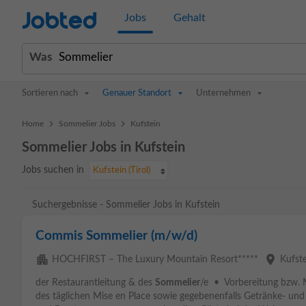
Jobted
Jobs
Gehalt
Was
Sortieren nach
Genauer Standort
Unternehmen
>
>
Home
Sommelier Jobs
Kufstein
Sommelier Jobs in Kufstein
Jobs suchen in
Kufstein (Tirol)
Suchergebnisse - Sommelier Jobs in Kufstein
Commis Sommelier (m/w/d)
apartment
place
HOCHFIRST – The Luxury Mountain Resort*****
Kufst
der Restaurantleitung & des
Sommelier
/e • Vorbereitung bzw. M
des täglichen Mise en Place sowie gegebenenfalls Getränke- und