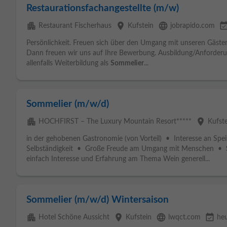
Restaurationsfachangestellte (m/w)
apartment
place
language
event_avail
Restaurant Fischerhaus
Kufstein
jobrapido.com
Persönlichkeit. Freuen sich über den Umgang mit unseren Gäste
Dann freuen wir uns auf Ihre Bewerbung. Ausbildung/Anforderu
allenfalls Weiterbildung als
Sommelier
...
Sommelier (m/w/d)
apartment
place
HOCHFIRST – The Luxury Mountain Resort*****
Kufst
in der gehobenen Gastronomie (von Vorteil) • Interesse an Spe
Selbständigkeit • Große Freude am Umgang mit Menschen •
einfach Interesse und Erfahrung am Thema Wein generell...
Sommelier (m/w/d) Wintersaison
apartment
place
language
event_available
Hotel Schöne Aussicht
Kufstein
lwqct.com
he