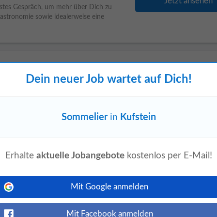
Jetzt ansehen
 erstes Gespräch, um mehr über Dich zu
astronomie sowie idealerweise eine
Dein neuer Job wartet auf Dich!
te
Jetzt ansehen
Hotel, liegt inmitten der Tiroler
ferred Hotels & Resorts und verfügt über
Sommelier
in
Kufstein
Erhalte
aktuelle Jobangebote
kostenlos per E-Mail!
Jetzt ansehen
Mit Google anmelden
 und Apartments der 4* Superior und 4*
ein geteiltes Verständnis von Qualität,
Mit Facebook anmelden