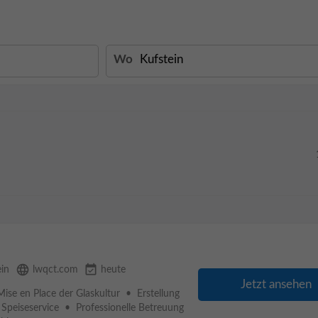
Wo
language
event_available
ein
lwqct.com
heute
Jetzt ansehen
ise en Place der Glaskultur • Erstellung
 Speiseservice • Professionelle Betreuung