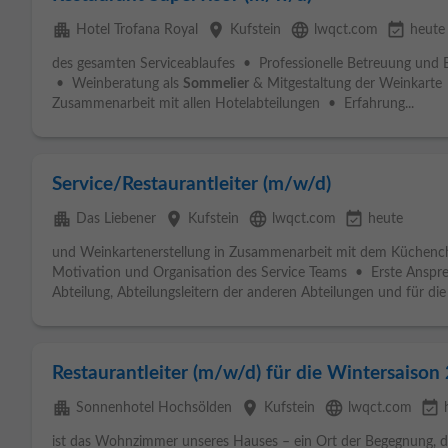
apartment
place
language
event_available
Hotel Trofana Royal
Kufstein
lwqct.com
heute
des gesamten Serviceablaufes • Professionelle Betreuung und 
• Weinberatung als
Sommelier
& Mitgestaltung der Weinkar
Zusammenarbeit mit allen Hotelabteilungen • Erfahrung...
Service/Restaurantleiter (m/w/d)
apartment
place
language
event_available
Das Liebener
Kufstein
lwqct.com
heute
und Weinkartenerstellung in Zusammenarbeit mit dem Küchen
Motivation und Organisation des Service Teams • Erste Ansprec
Abteilung, Abteilungsleitern der anderen Abteilungen und für die
Restaurantleiter (m/w/d) für die Wintersaiso
apartment
place
language
event_available
Sonnenhotel Hochsölden
Kufstein
lwqct.com
ist das Wohnzimmer unseres Hauses – ein Ort der Begegnung, d