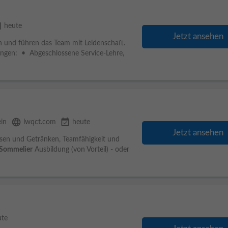
able
heute
Jetzt ansehen
n und führen das Team mit Leidenschaft.
ngen: • Abgeschlossene Service-Lehre,
language
event_available
ein
lwqct.com
heute
Jetzt ansehen
isen und Getränken, Teamfähigkeit und
Sommelier
Ausbildung (von Vorteil) - oder
ute