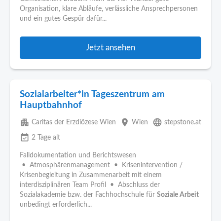
Organisation, klare Abläufe, verlässliche Ansprechpersonen
und ein gutes Gespür dafür...
Jetzt ansehen
Sozialarbeiter*in Tageszentrum am
Hauptbahnhof
apartment
place
language
Caritas der Erzdiözese Wien
Wien
stepstone.at
event_available
2 Tage alt
Falldokumentation und Berichtswesen
• Atmosphärenmanagement • Krisenintervention /
Krisenbegleitung in Zusammenarbeit mit einem
interdisziplinären Team Profil • Abschluss der
Sozialakademie bzw. der Fachhochschule für
Soziale Arbeit
unbedingt erforderlich...