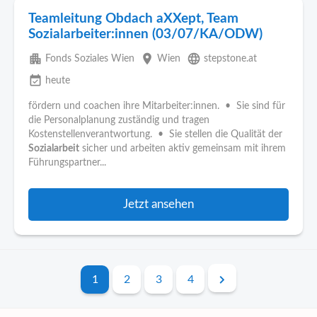
Teamleitung Obdach aXXept, Team
Sozialarbeiter:innen (03/07/KA/ODW)
apartment
place
language
Fonds Soziales Wien
Wien
stepstone.at
event_available
heute
fördern und coachen ihre Mitarbeiter:innen. • Sie sind für
die Personalplanung zuständig und tragen
Kostenstellenverantwortung. • Sie stellen die Qualität der
Sozialarbeit
sicher und arbeiten aktiv gemeinsam mit ihrem
Führungspartner...
Jetzt ansehen
1
2
3
4