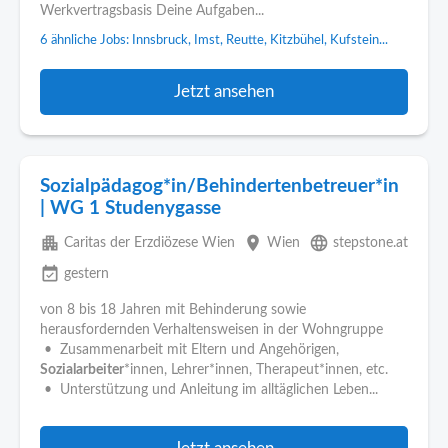
Werkvertragsbasis Deine Aufgaben...
6 ähnliche Jobs: Innsbruck, Imst, Reutte, Kitzbühel, Kufstein...
Jetzt ansehen
Sozialpädagog*in/Behindertenbetreuer*in
| WG 1 Studenygasse
apartment
place
language
Caritas der Erzdiözese Wien
Wien
stepstone.at
event_available
gestern
von 8 bis 18 Jahren mit Behinderung sowie
herausfordernden Verhaltensweisen in der Wohngruppe
• Zusammenarbeit mit Eltern und Angehörigen,
Sozialarbeiter
*innen, Lehrer*innen, Therapeut*innen, etc.
• Unterstützung und Anleitung im alltäglichen Leben...