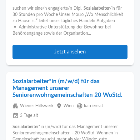
suchen wir eine/n engagierte/n Dipl.
Sozialarbeiter
/in für
30 Stunden pro Woche Unser Motto „Wo Menschlichkeit
zu Hause ist“ leitet unser tägliches Handeln Aufgaben
• Administrative Unterstützung der Bewohner bei
Behördengänge sowie der Organisation...
Jetzt ansehen
Sozialarbeiter*in (m/w/d) für das
Management unserer
Seniorenwohngemeinschaften 20 WoStd.
apartment
place
language
Wiener Hilfswerk
Wien
karriere.at
event_available
3 Tage alt
Sozialarbeiter
*in (m/w/d) für das Management unserer
Seniorenwohngemeinschaften - 20 WoStd. Wohnen in
Gemeinschaft braucht mehr als vier Wände: gute