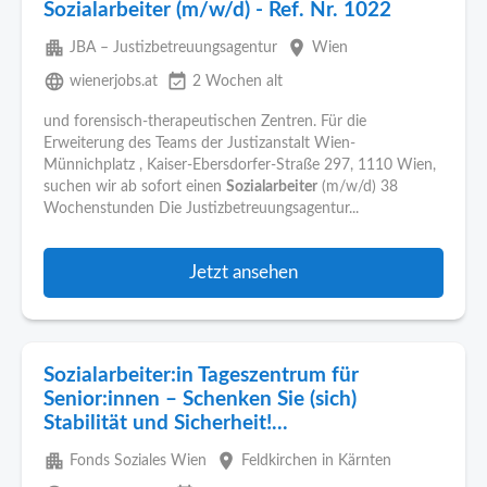
Sozialarbeiter (m/w/d) - Ref. Nr. 1022
apartment
place
JBA – Justizbetreuungsagentur
Wien
language
event_available
wienerjobs.at
2 Wochen alt
und forensisch-therapeutischen Zentren. Für die
Erweiterung des Teams der Justizanstalt Wien-
Münnichplatz , Kaiser-Ebersdorfer-Straße 297, 1110 Wien,
suchen wir ab sofort einen
Sozialarbeiter
(m/w/d) 38
Wochenstunden Die Justizbetreuungsagentur...
Jetzt ansehen
Sozialarbeiter:in Tageszentrum für
Senior:innen – Schenken Sie (sich)
Stabilität und Sicherheit!...
apartment
place
Fonds Soziales Wien
Feldkirchen in Kärnten