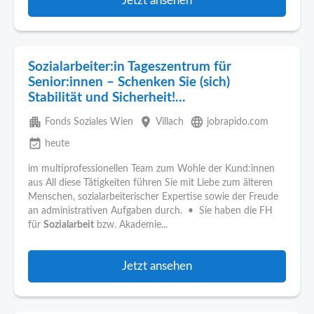
Jetzt ansehen
Sozialarbeiter:in Tageszentrum für
Senior:innen – Schenken Sie (sich)
Stabilität und Sicherheit!...
apartment
place
language
Fonds Soziales Wien
Villach
jobrapido.com
event_available
heute
im multiprofessionellen Team zum Wohle der Kund:innen
aus All diese Tätigkeiten führen Sie mit Liebe zum älteren
Menschen, sozialarbeiterischer Expertise sowie der Freude
an administrativen Aufgaben durch. • Sie haben die FH
für
Sozialarbeit
bzw. Akademie...
Jetzt ansehen