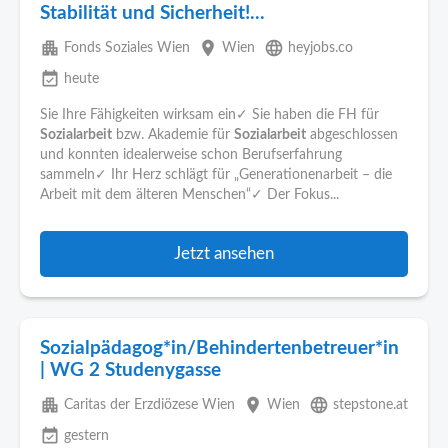
Stabilität und Sicherheit!...
apartment
place
language
Fonds Soziales Wien
Wien
heyjobs.co
event_available
heute
Sie Ihre Fähigkeiten wirksam ein✓ Sie haben die FH für
Sozialarbeit
bzw. Akademie für
Sozialarbeit
abgeschlossen
und konnten idealerweise schon Berufserfahrung
sammeln✓ Ihr Herz schlägt für „Generationenarbeit – die
Arbeit mit dem älteren Menschen“✓ Der Fokus...
Jetzt ansehen
Sozialpädagog*in/Behindertenbetreuer*in
| WG 2 Studenygasse
apartment
place
language
Caritas der Erzdiözese Wien
Wien
stepstone.at
event_available
gestern