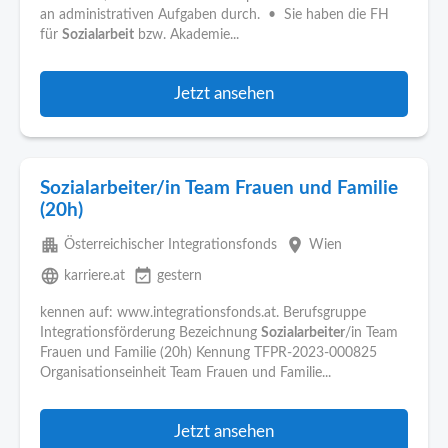
an administrativen Aufgaben durch. • Sie haben die FH
für
Sozialarbeit
bzw. Akademie...
Jetzt ansehen
Sozialarbeiter/in Team Frauen und Familie
(20h)
apartment
place
Österreichischer Integrationsfonds
Wien
language
event_available
karriere.at
gestern
kennen auf: www.integrationsfonds.at. Berufsgruppe
Integrationsförderung Bezeichnung
Sozialarbeiter
/in Team
Frauen und Familie (20h) Kennung TFPR-2023-000825
Organisationseinheit Team Frauen und Familie...
Jetzt ansehen