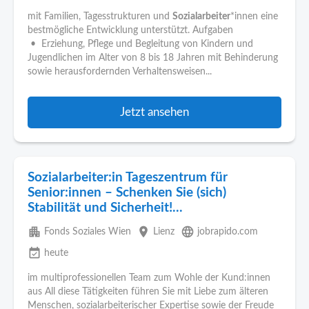
mit Familien, Tagesstrukturen und
Sozialarbeiter
*innen eine
bestmögliche Entwicklung unterstützt. Aufgaben
• Erziehung, Pflege und Begleitung von Kindern und
Jugendlichen im Alter von 8 bis 18 Jahren mit Behinderung
sowie herausfordernden Verhaltensweisen...
Jetzt ansehen
Sozialarbeiter:in Tageszentrum für
Senior:innen – Schenken Sie (sich)
Stabilität und Sicherheit!...
apartment
place
language
Fonds Soziales Wien
Lienz
jobrapido.com
event_available
heute
im multiprofessionellen Team zum Wohle der Kund:innen
aus All diese Tätigkeiten führen Sie mit Liebe zum älteren
Menschen, sozialarbeiterischer Expertise sowie der Freude