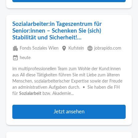
Sozialarbeiter:in Tageszentrum für
Senior:innen – Schenken Sie (sich)
Stabilität und Sicherheit!...
apartment
place
language
Fonds Soziales Wien
Kufstein
jobrapido.com
event_available
heute
im multiprofessionellen Team zum Wohle der Kund:innen
aus All diese Tätigkeiten führen Sie mit Liebe zum älteren
Menschen, sozialarbeiterischer Expertise sowie der Freude
an administrativen Aufgaben durch. • Sie haben die FH
für
Sozialarbeit
bzw. Akademie...
Jetzt ansehen