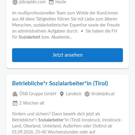
language
event_available
jobrapido.com
heute
im multiprofessionellen Team zum Wohle der Kund:innen
aus All diese Tätigkeiten führen Sie mit Liebe zum älteren
Menschen, sozialarbeiterischer Expertise sowie der Freude
an administrativen Aufgaben durch. • Sie haben die FH
für
Sozialarbeit
bzw. Akademie...
Jetzt ansehen
Betriebliche*r Sozialarbeiter*in (Tirol)
apartment
place
language
ÖSB Gruppe GmbH
Landeck
tirolerjobs.at
event_available
2 Wochen alt
fördern und sichern? Dann bewirb dich jetzt als
Betriebliche*r
Sozialarbeiter
*in (Tirol) Innsbruck, Innsbruck-
Land, Oberland, Unterland, Außerfern oder Osttirol ab
01.09.2026, 25-40 Wochenstunden oder auf