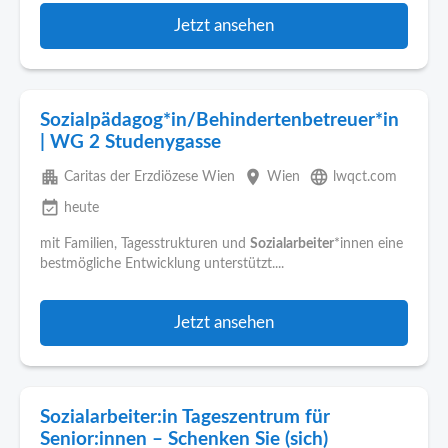
Jetzt ansehen
Sozialpädagog*in/Behindertenbetreuer*in
| WG 2 Studenygasse
apartment
place
language
Caritas der Erzdiözese Wien
Wien
lwqct.com
event_available
heute
mit Familien, Tagesstrukturen und
Sozialarbeiter
*innen eine
bestmögliche Entwicklung unterstützt....
Jetzt ansehen
Sozialarbeiter:in Tageszentrum für
Senior:innen – Schenken Sie (sich)