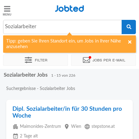
Jobted
Jobted
Jobs
Sozialarbeiter
Tipp: geben Sie Ihren Standort ein, um Jobs in Ihrer Nähe
Gehalt
anzusehen
Filter
Jobs per e-mail
Sozialarbeiter Jobs
Sortieren nach
Unternehmen
Personaldienstleister
Vertra
1 - 15 von 226
Suchergebnisse - Sozialarbeiter Jobs
Dipl. Sozialarbeiter/in für 30 Stunden pro
Woche
apartment
place
language
Maimonides-Zentrum
Wien
stepstone.at
event_available
2 Tage alt