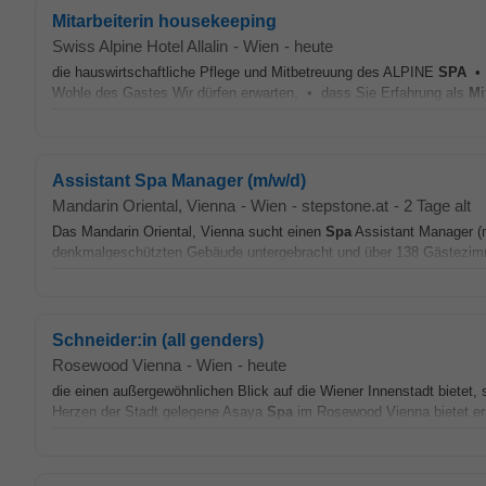
Mitarbeiterin housekeeping
Swiss Alpine Hotel Allalin
-
Wien
-
heute
die hauswirtschaftliche Pflege und Mitbetreuung des ALPINE
SPA
• 
Wohle des Gastes Wir dürfen erwarten, • dass Sie Erfahrung als
Mi
Assistant Spa Manager (m/w/d)
Mandarin Oriental, Vienna
-
Wien
-
stepstone.at
-
2 Tage alt
Das Mandarin Oriental, Vienna sucht einen
Spa
Assistant Manager (
denkmalgeschützten Gebäude untergebracht und über 138 Gästezimm
Schneider:in (all genders)
Rosewood Vienna
-
Wien
-
heute
die einen außergewöhnlichen Blick auf die Wiener Innenstadt bietet
Herzen der Stadt gelegene Asaya
Spa
im Rosewood Vienna bietet ers