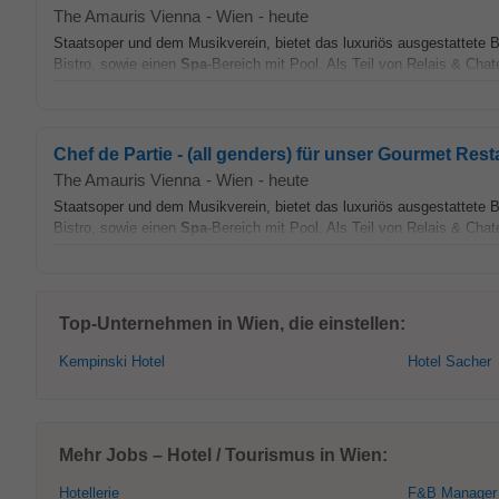
The Amauris Vienna
-
Wien
-
heute
Staatsoper und dem Musikverein, bietet das luxuriös ausgestattete 
Bistro, sowie einen
Spa
-Bereich mit Pool. Als Teil von Relais & Chat
Chef de Partie - (all genders) für unser Gourmet Res
The Amauris Vienna
-
Wien
-
heute
Staatsoper und dem Musikverein, bietet das luxuriös ausgestattete 
Bistro, sowie einen
Spa
-Bereich mit Pool. Als Teil von Relais & Chat
Top-Unternehmen in Wien, die einstellen:
Kempinski Hotel
Hotel Sacher
Mehr Jobs – Hotel / Tourismus in Wien:
Hotellerie
F&B Manager