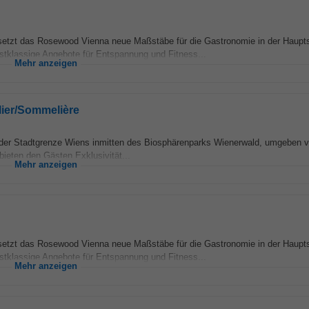
, setzt das Rosewood Vienna neue Maßstäbe für die Gastronomie in der Haupt
tklassige Angebote für Entspannung und Fitness...
Mehr anzeigen
lier/Sommelière
 der Stadtgrenze Wiens inmitten des Biosphärenparks Wienerwald, umgeben 
bieten den Gästen Exklusivität...
Mehr anzeigen
, setzt das Rosewood Vienna neue Maßstäbe für die Gastronomie in der Haupt
tklassige Angebote für Entspannung und Fitness...
Mehr anzeigen