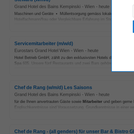
Grand Hotel des Bains Kempinski
-
Wien
-
heute
Maschinen und Geräte • Müllentsorgung gemäss lokalen Richtlinie
Hotelfachmann/frau oder Vergleichbare Erfahrung im Stewarding Tea
Servicemitarbeiter (m/w/d)
Eurostars Grand Hotel Wien
-
Wien
-
heute
Hotel Betrieb GmbH, zählt zu den exklusivsten Hotels der Stadt. Es
Spa
605. Unsere fünf Restaurants und zwei Bars gehören zu den bes
Chef de Rang (w/m/d) Les Saisons
Grand Hotel des Bains Kempinski
-
Wien
-
heute
für die Ihnen anvertrauten Gäste sowie
Mitarbeiter
und geben gerne I
Englischkenntnisse sind Voraussetzung. Grundkenntnisse in einer 
Chef de Rang - (all genders) für unser Bar & Bistro 