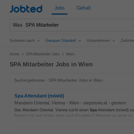
Jobted
Jobs
Gehalt
Was
Sortieren nach
Genauer Standort
Unternehmen
Zeitinte
>
>
Home
SPA Mitarbeiter Jobs
Wien
SPA Mitarbeiter Jobs in Wien
Suchergebnisse - SPA Mitarbeiter Jobs in Wien
Spa Attendant (m/w/d)
Mandarin Oriental, Vienna
-
Wien
-
stepstone.at
-
gestern
Das Mandarin Oriental, Vienna sucht einen
Spa
Attendant (m/w/d) z
Bereich mit und strebst stets nach Exzellenz? Arbeitest du gerne im T