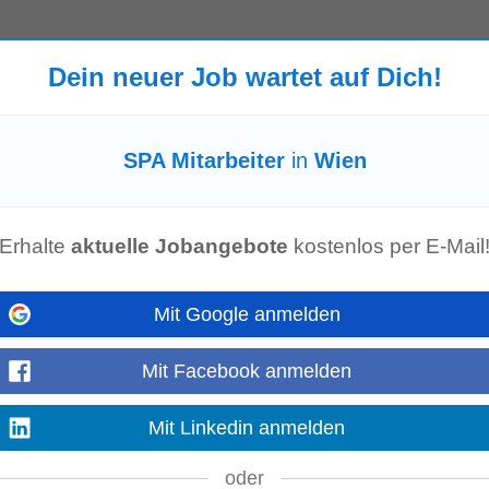
yle mit alpinem Chic. Ein Retreat mit Charakter, auf der Suche nach Persönlic
Dein neuer Job wartet auf Dich!
-St.Moritz suchen wir per Mitte...
Mehr anzeigen
SPA Mitarbeiter
in
Wien
d)
-
3 Tage alt
e Location umfasst: 182 Zimmer und Suiten, Das LOFT Restaurant und Bar im
nts, einen Fitnessbereich und, wie manche sagen, den besten...
Erhalte
aktuelle Jobangebote
kostenlos per E-Mail
Mehr anzeigen
Mit Google anmelden
Mit Facebook anmelden
, setzt das Rosewood Vienna neue Maßstäbe für die Gastronomie in der Haupt
tklassige Angebote für Entspannung und Fitness...
Mehr anzeigen
Mit Linkedin anmelden
oder