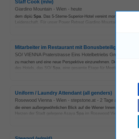
Staff Cook (m/w)
Giardino Mountain
-
Wien
-
heute
dem dipiù
Spa
. Das 5-Sterne-Superior-Hotel vereint mondänen Lifest
Leidenschaft. Für unser Power Retreat Giardino Mountain in Champfèr
Mitarbeiter im Restaurant mit Bonusbeteiligung (m/w/
SO/ VIENNA Praterstrasse Eins Hotelbetriebs GmbH
-
Wien
zu machen und eine neue Perspektive einzunehmen. Die einzigartig
des Hotels, das SO/
Spa
, eine gesamte Etage für Meetings und Eve
Uniform / Laundry Attendant (all genders)
Rosewood Vienna
-
Wien
-
stepstone.at
-
2 Tage alt
die einen außergewöhnlichen Blick auf die Wiener Innenstadt bietet
Herzen der Stadt gelegene Asaya
Spa
im Rosewood Vienna bietet ers
Steward (w/m/d)