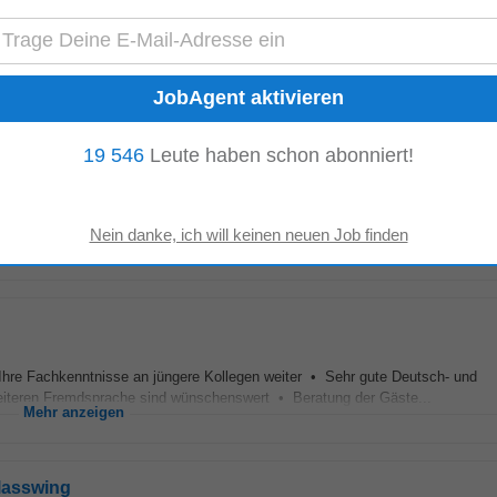
n • Einarbeitung neuer
Mitarbeiter
• Eine abgeschlossene Berufsausbildung
m in der gehobenen Hotellerie • Ein hohes Mass...
Mehr anzeigen
19 546
Leute haben schon abonniert!
 verfügt über 205 bestausgestattete Zimmer und Suiten, sowie der Wellness 
ten der Stadt und wurden mehrfach...
Mehr anzeigen
hre Fachkenntnisse an jüngere Kollegen weiter • Sehr gute Deutsch- und
weiteren Fremdsprache sind wünschenswert • Beratung der Gäste...
Mehr anzeigen
Glasswing