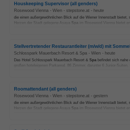
Houskeeping Supervisor (all genders)
Rosewood Vienna
-
Wien
-
stepstone.at
-
heute
die einen außergewöhnlichen Blick auf die Wiener Innenstadt bietet
Herzen der Stadt gelegene Asaya
Spa
im Rosewood Vienna bietet ers
Stellvertretender Restaurantleiter (m/w/d) mit Somme
Schlosspark Mauerbach Resort & Spa
-
Wien
-
heute
Das Hotel Schlosspark Mauerbach Resort &
Spa
befindet sich nahe
großen hoteleigenen Parkareal. 86 Zimmer, darunter 6 Junior-Suiten, 
Roomattendant (all genders)
Rosewood Vienna
-
Wien
-
stepstone.at
-
gestern
die einen außergewöhnlichen Blick auf die Wiener Innenstadt bietet
Herzen der Stadt gelegene Asaya
Spa
im Rosewood Vienna bietet ers