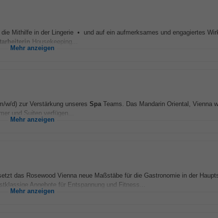
die Mithilfe in der Lingerie • und auf ein aufmerksames und engagiertes Wi
tarbeiterin
Housekeeping...
Mehr anzeigen
m/w/d) zur Verstärkung unseres
Spa
Teams. Das Mandarin Oriental, Vienna w
er und Suiten verfügen...
Mehr anzeigen
, setzt das Rosewood Vienna neue Maßstäbe für die Gastronomie in der Haupt
tklassige Angebote für Entspannung und Fitness...
Mehr anzeigen