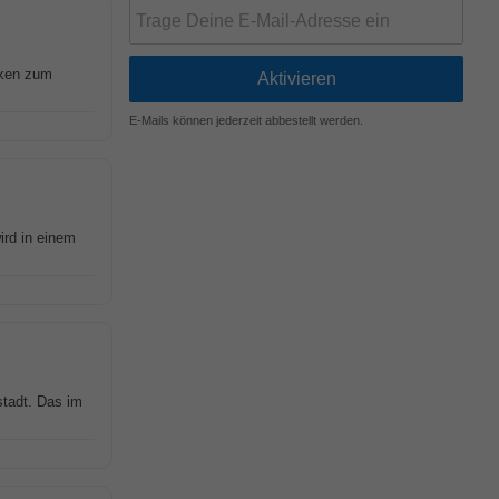
rken zum
E-Mails können jederzeit abbestellt werden.
ird in einem
stadt. Das im