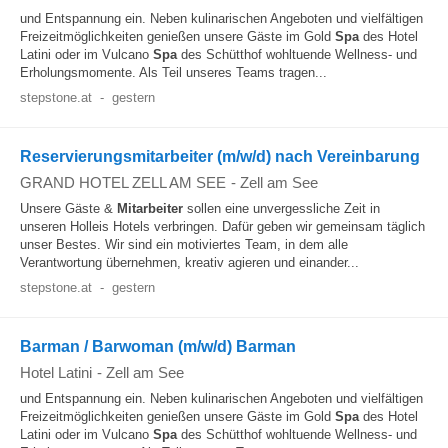
und Entspannung ein. Neben kulinarischen Angeboten und vielfältigen
Freizeitmöglichkeiten genießen unsere Gäste im Gold
Spa
des Hotel
Latini oder im Vulcano
Spa
des Schütthof wohltuende Wellness- und
Erholungsmomente. Als Teil unseres Teams tragen...
stepstone.at
-
gestern
Reservierungsmitarbeiter (m/w/d) nach Vereinbarung
GRAND HOTEL ZELL AM SEE
-
Zell am See
Unsere Gäste &
Mitarbeiter
sollen eine unvergessliche Zeit in
unseren Holleis Hotels verbringen. Dafür geben wir gemeinsam täglich
unser Bestes. Wir sind ein motiviertes Team, in dem alle
Verantwortung übernehmen, kreativ agieren und einander...
stepstone.at
-
gestern
Barman / Barwoman (m/w/d) Barman
Hotel Latini
-
Zell am See
und Entspannung ein. Neben kulinarischen Angeboten und vielfältigen
Freizeitmöglichkeiten genießen unsere Gäste im Gold
Spa
des Hotel
Latini oder im Vulcano
Spa
des Schütthof wohltuende Wellness- und