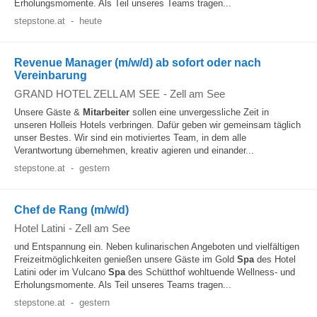
Erholungsmomente. Als Teil unseres Teams tragen...
stepstone.at
-
heute
Revenue Manager (m/w/d) ab sofort oder nach
Vereinbarung
GRAND HOTEL ZELL AM SEE
-
Zell am See
Unsere Gäste &
Mitarbeiter
sollen eine unvergessliche Zeit in
unseren Holleis Hotels verbringen. Dafür geben wir gemeinsam täglich
unser Bestes. Wir sind ein motiviertes Team, in dem alle
Verantwortung übernehmen, kreativ agieren und einander...
stepstone.at
-
gestern
Chef de Rang (m/w/d)
Hotel Latini
-
Zell am See
und Entspannung ein. Neben kulinarischen Angeboten und vielfältigen
Freizeitmöglichkeiten genießen unsere Gäste im Gold
Spa
des Hotel
Latini oder im Vulcano
Spa
des Schütthof wohltuende Wellness- und
Erholungsmomente. Als Teil unseres Teams tragen...
stepstone.at
-
gestern