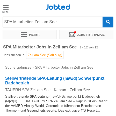
Jobted
Jobted
Jobs
SPA Mitarbeiter, Zell am See
Filter
Jobs per e-mail
Gehalt
Sortieren nach
Genauer Standort
Unternehmen
Gehalt
SPA Mitarbeiter Jobs in Zell am See
1 - 12 von 12
Jobs suchen in
Suchergebnisse - SPA Mitarbeiter Jobs in Zell am See
Stellvertretende SPA-Leitung (m/w/d) Schwerpunkt
Badebetrieb
TAUERN SPA Zell am See - Kaprun
-
Zell am See
Stellvertretende
SPA
-Leitung (m/w/d) Schwerpunkt Badebetrieb
(M|W|D) ___ Das TAUERN
SPA
Zell am See – Kaprun ist ein Resort
der VAMED Vitality World, Österreichs führendem Betreiber von
Thermen- und Gesundheitsresorts. Das exklusive 4*S Resort...