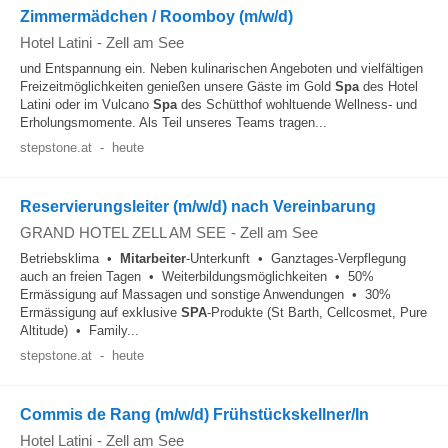
Zimmermädchen / Roomboy (m/w/d)
Hotel Latini
-
Zell am See
und Entspannung ein. Neben kulinarischen Angeboten und vielfältigen
Freizeitmöglichkeiten genießen unsere Gäste im Gold
Spa
des Hotel
Latini oder im Vulcano
Spa
des Schütthof wohltuende Wellness- und
Erholungsmomente. Als Teil unseres Teams tragen...
stepstone.at
-
heute
Reservierungsleiter (m/w/d) nach Vereinbarung
GRAND HOTEL ZELL AM SEE
-
Zell am See
Betriebsklima •
Mitarbeiter
-Unterkunft • Ganztages-Verpflegung
auch an freien Tagen • Weiterbildungsmöglichkeiten • 50%
Ermässigung auf Massagen und sonstige Anwendungen • 30%
Ermässigung auf exklusive
SPA
-Produkte (St Barth, Cellcosmet, Pure
Altitude) • Family...
stepstone.at
-
heute
Commis de Rang (m/w/d) Frühstückskellner/In
Hotel Latini
-
Zell am See