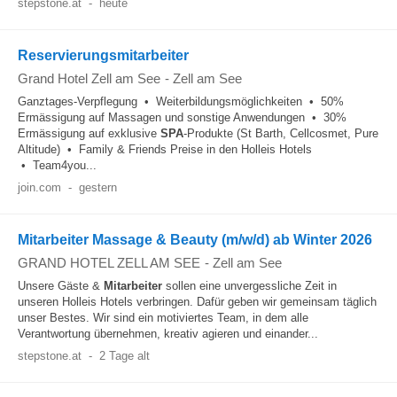
stepstone.at
-
heute
Reservierungsmitarbeiter
Grand Hotel Zell am See
-
Zell am See
Ganztages-Verpflegung • Weiterbildungsmöglichkeiten • 50%
Ermässigung auf Massagen und sonstige Anwendungen • 30%
Ermässigung auf exklusive
SPA
-Produkte (St Barth, Cellcosmet, Pure
Altitude) • Family & Friends Preise in den Holleis Hotels
• Team4you...
join.com
-
gestern
Mitarbeiter Massage & Beauty (m/w/d) ab Winter 2026
GRAND HOTEL ZELL AM SEE
-
Zell am See
Unsere Gäste &
Mitarbeiter
sollen eine unvergessliche Zeit in
unseren Holleis Hotels verbringen. Dafür geben wir gemeinsam täglich
unser Bestes. Wir sind ein motiviertes Team, in dem alle
Verantwortung übernehmen, kreativ agieren und einander...
stepstone.at
-
2 Tage alt