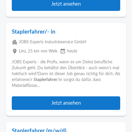
Jetzt ansehen
Staplerfahrer/- in
apartment
JOBS Experts Industrieservice GmbH
place
event_available
Linz
, 25 km von Wels
heute
JOBS Experts - die Profis, wenn es um Deine berufliche
Zukunft geht. Du behältst den Überblick - auch wenn's mal
hektisch wird?Dann ist dieser Job genau richtig für dich. Als
erfahrene/r
Staplerfahrer
/in sorgst du dafür, dass
Materialflüsse...
Jetzt ansehen
Staplerfahrer (m/w/d)