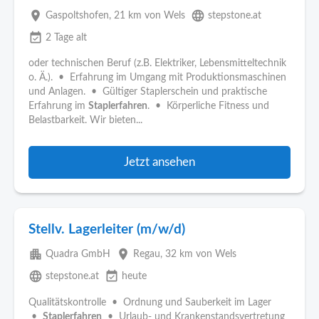
place
language
Gaspoltshofen
, 21 km von Wels
stepstone.at
event_available
2 Tage alt
oder technischen Beruf (z.B. Elektriker, Lebensmitteltechnik
o. Ä.). • Erfahrung im Umgang mit Produktionsmaschinen
und Anlagen. • Gültiger Staplerschein und praktische
Erfahrung im
Staplerfahren
. • Körperliche Fitness und
Belastbarkeit. Wir bieten...
Jetzt ansehen
Stellv. Lagerleiter (m/w/d)
apartment
place
Quadra GmbH
Regau
, 32 km von Wels
language
event_available
stepstone.at
heute
Qualitätskontrolle • Ordnung und Sauberkeit im Lager
•
Staplerfahren
• Urlaub- und Krankenstandsvertretung