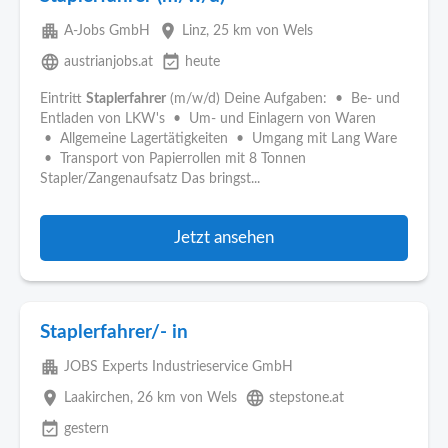
apartment
place
A-Jobs GmbH
Linz
, 25 km von Wels
language
event_available
austrianjobs.at
heute
Eintritt
Staplerfahrer
(m/w/d) Deine Aufgaben: • Be- und
Entladen von LKW's • Um- und Einlagern von Waren
• Allgemeine Lagertätigkeiten • Umgang mit Lang Ware
• Transport von Papierrollen mit 8 Tonnen
Stapler/Zangenaufsatz Das bringst...
Jetzt ansehen
Staplerfahrer/- in
apartment
JOBS Experts Industrieservice GmbH
place
language
Laakirchen
, 26 km von Wels
stepstone.at
event_available
gestern