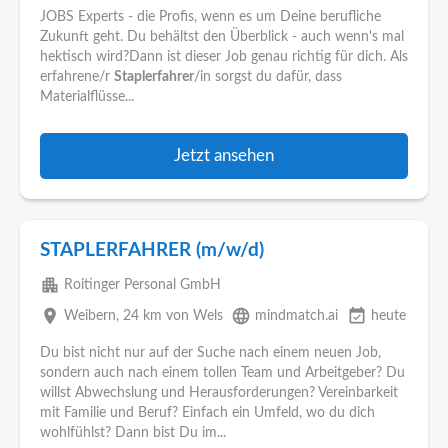
JOBS Experts - die Profis, wenn es um Deine berufliche
Zukunft geht. Du behältst den Überblick - auch wenn's mal
hektisch wird?Dann ist dieser Job genau richtig für dich. Als
erfahrene/r
Staplerfahrer
/in sorgst du dafür, dass
Materialflüsse...
Jetzt ansehen
STAPLERFAHRER (m/w/d)
apartment
Roitinger Personal GmbH
place
language
event_available
Weibern
, 24 km von Wels
mindmatch.ai
heute
Du bist nicht nur auf der Suche nach einem neuen Job,
sondern auch nach einem tollen Team und Arbeitgeber? Du
willst Abwechslung und Herausforderungen? Vereinbarkeit
mit Familie und Beruf? Einfach ein Umfeld, wo du dich
wohlfühlst? Dann bist Du im...