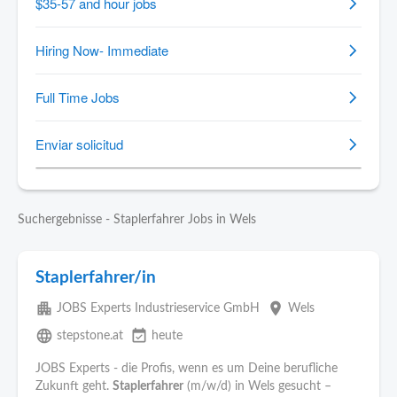
Suchergebnisse - Staplerfahrer Jobs in Wels
Staplerfahrer/in
apartment
place
JOBS Experts Industrieservice GmbH
Wels
language
event_available
stepstone.at
heute
JOBS Experts - die Profis, wenn es um Deine berufliche
Zukunft geht.
Staplerfahrer
(m/w/d) in Wels gesucht –