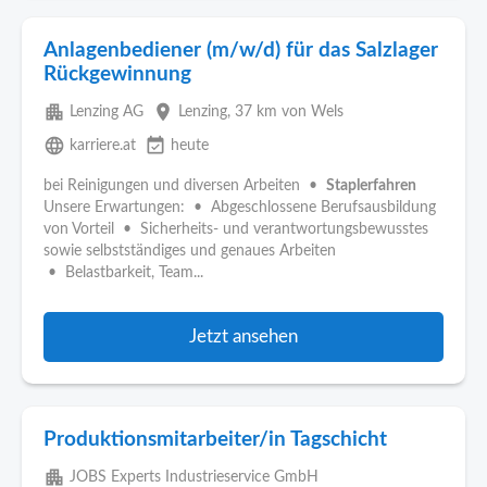
Anlagenbediener (m/w/d) für das Salzlager
Rückgewinnung
apartment
place
Lenzing AG
Lenzing
, 37 km von Wels
language
event_available
karriere.at
heute
bei Reinigungen und diversen Arbeiten •
Staplerfahren
Unsere Erwartungen: • Abgeschlossene Berufsausbildung
von Vorteil • Sicherheits- und verantwortungsbewusstes
sowie selbstständiges und genaues Arbeiten
• Belastbarkeit, Team...
Jetzt ansehen
Produktionsmitarbeiter/in Tagschicht
apartment
JOBS Experts Industrieservice GmbH