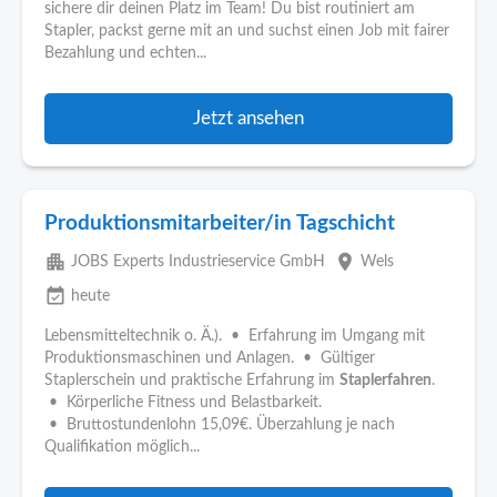
sichere dir deinen Platz im Team! Du bist routiniert am
Stapler, packst gerne mit an und suchst einen Job mit fairer
Bezahlung und echten...
Jetzt ansehen
Produktionsmitarbeiter/in Tagschicht
apartment
place
JOBS Experts Industrieservice GmbH
Wels
event_available
heute
Lebensmitteltechnik o. Ä.). • Erfahrung im Umgang mit
Produktionsmaschinen und Anlagen. • Gültiger
Staplerschein und praktische Erfahrung im
Staplerfahren
.
• Körperliche Fitness und Belastbarkeit.
• Bruttostundenlohn 15,09€. Überzahlung je nach
Qualifikation möglich...