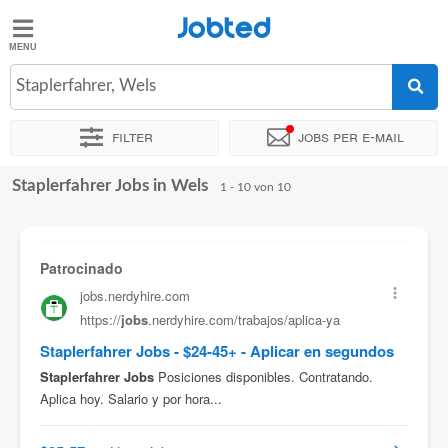
Jobted
Jobted
Jobs
Staplerfahrer, Wels
Filter
Jobs per e-mail
Gehalt
Staplerfahrer Jobs in Wels
Sortieren nach
Genauer Standort
Personaldienstleister
1 - 10 von 10