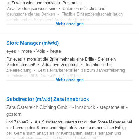
• Zuverlässige und motivierte Person mit
Verantwortungsbewusstsein • Unternehmerisches und
lösungsorientiertes Denken • Flexible Einsatzbereitschaft (auch
abends und an Samtagen) Anzahl der Stunden...
Mehr anzeigen
Store Manager (m/w/d)
eyes + more
-
Völs
-
heute
Für eyes + more ist die Brille mehr als eine Brille - Sie ist ein
Modestatement! • Attraktive Vergütung • Teambonus bei
Zielerreichung • Gratis Mitarbeiterbrillen bis zum Jahresfreibetrag
• Individualität & Diversität • Vielfältige...
Mehr anzeigen
Subdirector (m/w/d) Zara Innsbruck
Zara Österreich Clothing GmbH
-
Innsbruck
-
stepstone.at
-
gestern
und Zahlen? • Als Subdirector unterstützt du den
Store Manager
bei
der Führung des Stores und trägst aktiv zum kommerziellen Erfolg
bei. Gemeinsam analysiert ihr Kennzahlen, setzt Prioritäten und
entwickelt Maßnahmen, um Umsatz, Produktivität...