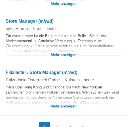
Mehr anzeigen
Store Manager (m/w/d)
eyes + more
-
Imst
-
heute
Für eyes + more ist die Brille mehr als eine Brille - Sie ist ein
Modestatement! • Attraktive Vergütung • Teambonus bei
Zielerreichung • Gratis Mitarbeiterbrillen bis zum Jahresfreibetrag
• Individualität & Diversität • Vielfältige...
Mehr anzeigen
Filialleiter / Store Manager (m/w/d)
Calzedonia Österreich GmbH
-
Kufstein
-
heute
Paris über Hong Kong und Shanghai bis nach New York an
zahlreichen prominenten Plätzen vertreten ist. Wen suchen wir? Sind
Sie der/die richtige Bewerber/in für diese Stelle Lesen Sie sich die
Rollenübersicht unten durch. Filialleiter /
Store Manager
...
Mehr anzeigen