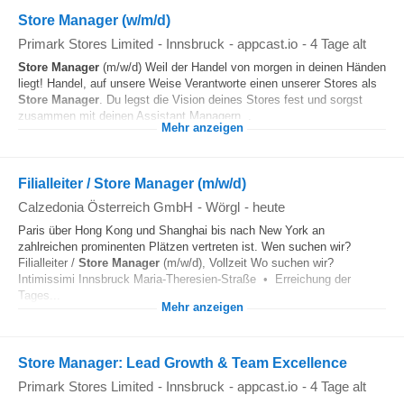
Store Manager (w/m/d)
Primark Stores Limited
-
Innsbruck
-
appcast.io
-
4 Tage alt
Store Manager
(m/w/d) Weil der Handel von morgen in deinen Händen
liegt! Handel, auf unsere Weise Verantworte einen unserer Stores als
Store Manager
. Du legst die Vision deines Stores fest und sorgst
zusammen mit deinen Assistant Managern...
Mehr anzeigen
Filialleiter / Store Manager (m/w/d)
Calzedonia Österreich GmbH
-
Wörgl
-
heute
Paris über Hong Kong und Shanghai bis nach New York an
zahlreichen prominenten Plätzen vertreten ist. Wen suchen wir?
Filialleiter /
Store Manager
(m/w/d), Vollzeit Wo suchen wir?
Intimissimi Innsbruck Maria-Theresien-Straße • Erreichung der
Tages...
Mehr anzeigen
Store Manager: Lead Growth & Team Excellence
Primark Stores Limited
-
Innsbruck
-
appcast.io
-
4 Tage alt