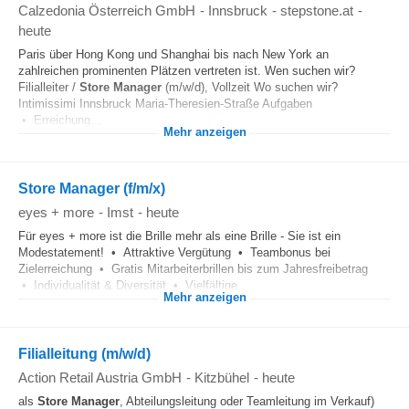
Calzedonia Österreich GmbH
-
Innsbruck
-
stepstone.at
-
heute
Paris über Hong Kong und Shanghai bis nach New York an
zahlreichen prominenten Plätzen vertreten ist. Wen suchen wir?
Filialleiter /
Store Manager
(m/w/d), Vollzeit Wo suchen wir?
Intimissimi Innsbruck Maria-Theresien-Straße Aufgaben
• Erreichung...
Mehr anzeigen
Store Manager (f/m/x)
eyes + more
-
Imst
-
heute
Für eyes + more ist die Brille mehr als eine Brille - Sie ist ein
Modestatement! • Attraktive Vergütung • Teambonus bei
Zielerreichung • Gratis Mitarbeiterbrillen bis zum Jahresfreibetrag
• Individualität & Diversität • Vielfältige...
Mehr anzeigen
Filialleitung (m/w/d)
Action Retail Austria GmbH
-
Kitzbühel
-
heute
als
Store Manager
, Abteilungsleitung oder Teamleitung im Verkauf)