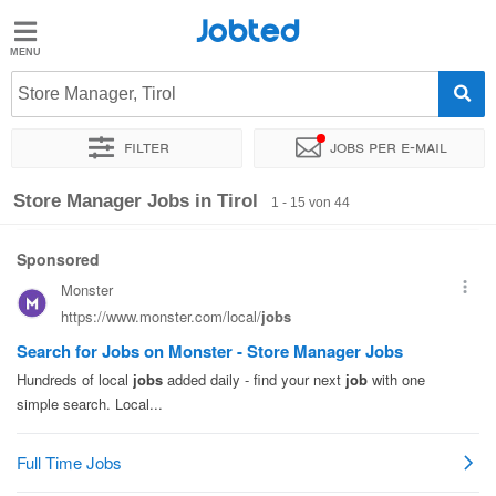
Jobted
Jobted
Jobs
Store Manager, Tirol
Filter
Jobs per e-mail
Gehalt
Sortieren nach
Unternehmen
Zeitintensität
Gehalt
Store Manager Jobs in Tirol
1 - 15 von 44