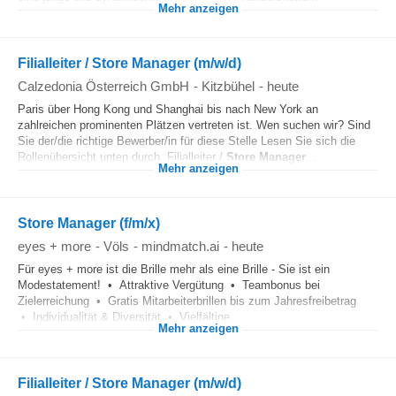
Mehr anzeigen
Filialleiter / Store Manager (m/w/d)
Calzedonia Österreich GmbH
-
Kitzbühel
-
heute
Paris über Hong Kong und Shanghai bis nach New York an
zahlreichen prominenten Plätzen vertreten ist. Wen suchen wir? Sind
Sie der/die richtige Bewerber/in für diese Stelle Lesen Sie sich die
Rollenübersicht unten durch. Filialleiter /
Store Manager
...
Mehr anzeigen
Store Manager (f/m/x)
eyes + more
-
Völs
-
mindmatch.ai
-
heute
Für eyes + more ist die Brille mehr als eine Brille - Sie ist ein
Modestatement! • Attraktive Vergütung • Teambonus bei
Zielerreichung • Gratis Mitarbeiterbrillen bis zum Jahresfreibetrag
• Individualität & Diversität • Vielfältige...
Mehr anzeigen
Filialleiter / Store Manager (m/w/d)