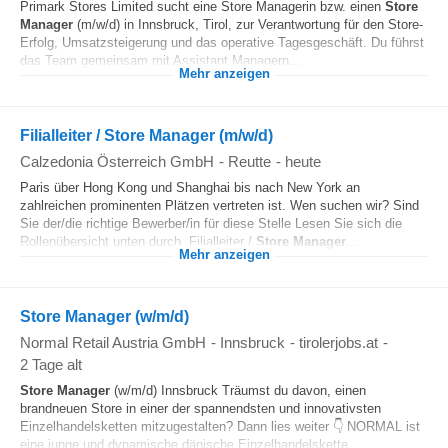
Primark Stores Limited sucht eine Store Managerin bzw. einen
Store
Manager
(m/w/d) in Innsbruck, Tirol, zur Verantwortung für den Store-
Erfolg, Umsatzsteigerung und das operative Tagesgeschäft. Du führst
das Team gemeinsam mit Assistant Managern...
Mehr anzeigen
Filialleiter / Store Manager (m/w/d)
Calzedonia Österreich GmbH
-
Reutte
-
heute
Paris über Hong Kong und Shanghai bis nach New York an
zahlreichen prominenten Plätzen vertreten ist. Wen suchen wir? Sind
Sie der/die richtige Bewerber/in für diese Stelle Lesen Sie sich die
Rollenübersicht unten durch. Filialleiter /
Store Manager
...
Mehr anzeigen
Store Manager (w/m/d)
Normal Retail Austria GmbH
-
Innsbruck
-
tirolerjobs.at
-
2 Tage alt
Store Manager
(w/m/d) Innsbruck Träumst du davon, einen
brandneuen Store in einer der spannendsten und innovativsten
Einzelhandelsketten mitzugestalten? Dann lies weiter 👇 NORMAL ist
eine junge und dynamische dänische Einzelhandelskette...