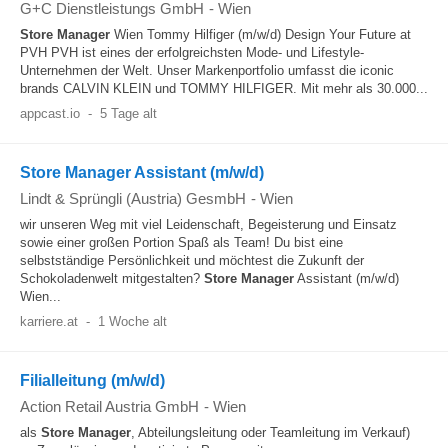
G+C Dienstleistungs GmbH
-
Wien
Store Manager
Wien Tommy Hilfiger (m/w/d) Design Your Future at
PVH PVH ist eines der erfolgreichsten Mode- und Lifestyle-
Unternehmen der Welt. Unser Markenportfolio umfasst die iconic
brands CALVIN KLEIN und TOMMY HILFIGER. Mit mehr als 30.000...
appcast.io
-
5 Tage alt
Store Manager Assistant (m/w/d)
Lindt & Sprüngli (Austria) GesmbH
-
Wien
wir unseren Weg mit viel Leidenschaft, Begeisterung und Einsatz
sowie einer großen Portion Spaß als Team! Du bist eine
selbstständige Persönlichkeit und möchtest die Zukunft der
Schokoladenwelt mitgestalten?
Store Manager
Assistant (m/w/d)
Wien...
karriere.at
-
1 Woche alt
Filialleitung (m/w/d)
Action Retail Austria GmbH
-
Wien
als
Store Manager
, Abteilungsleitung oder Teamleitung im Verkauf)