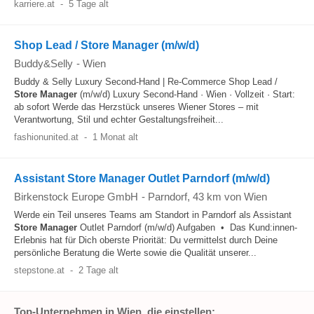
karriere.at
-
5 Tage alt
Shop Lead / Store Manager (m/w/d)
Buddy&Selly
-
Wien
Buddy & Selly Luxury Second-Hand | Re-Commerce Shop Lead /
Store Manager
(m/w/d) Luxury Second-Hand · Wien · Vollzeit · Start:
ab sofort Werde das Herzstück unseres Wiener Stores – mit
Verantwortung, Stil und echter Gestaltungsfreiheit...
fashionunited.at
-
1 Monat alt
Assistant Store Manager Outlet Parndorf (m/w/d)
Birkenstock Europe GmbH
-
Parndorf
, 43 km von Wien
Werde ein Teil unseres Teams am Standort in Parndorf als Assistant
Store Manager
Outlet Parndorf (m/w/d) Aufgaben • Das Kund:innen-
Erlebnis hat für Dich oberste Priorität: Du vermittelst durch Deine
persönliche Beratung die Werte sowie die Qualität unserer...
stepstone.at
-
2 Tage alt
Top-Unternehmen in Wien, die einstellen: