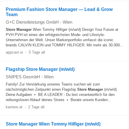
Premium Fashion Store Manager — Lead & Grow
Team
G+C Dienstleistungs GmbH
-
Wien
Store Manager
Wien Tommy Hilfiger (m/w/d) Design Your Future at
PVH PVH ist eines der erfolgreichsten Mode- und Lifestyle-
Unternehmen der Welt. Unser Markenportfolio umfasst die iconic
brands CALVIN KLEIN und TOMMY HILFIGER. Mit mehr als 30.000...
appcast.io
-
5 Tage alt
Flagship Store Manager (m/w/d)
SNIPES GesmbH
-
Wien
Family! Zur Verstärkung unseres Teams suchen wir zum
nächstmöglichen Zeitpunkt einen Flagship
Store Manager
(m/w/d)
Deine Aufgaben • BE A LEADER - Du bist verantwortlich für den
reibungslosen Ablauf deines Stores • Berate unsere Kunden...
karriere.at
-
2 Tage alt
Store Manager Wien Tommy Hilfiger (m/w/d)