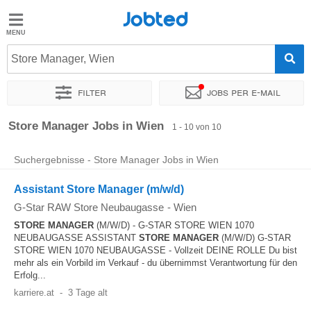
Jobted
Jobted
Jobs
Store Manager, Wien
Filter
Jobs per e-mail
Gehalt
Sortieren nach
Genauer Standort
Unternehmen
Zeitintens
Store Manager Jobs in Wien
1 - 10 von 10
Suchergebnisse - Store Manager Jobs in Wien
Assistant Store Manager (m/w/d)
G-Star RAW Store Neubaugasse
-
Wien
STORE MANAGER
(M/W/D) - G-STAR STORE WIEN 1070
NEUBAUGASSE ASSISTANT
STORE MANAGER
(M/W/D) G-STAR
STORE WIEN 1070 NEUBAUGASSE - Vollzeit DEINE ROLLE Du bist
mehr als ein Vorbild im Verkauf - du übernimmst Verantwortung für den
Erfolg...
karriere.at
-
3 Tage alt