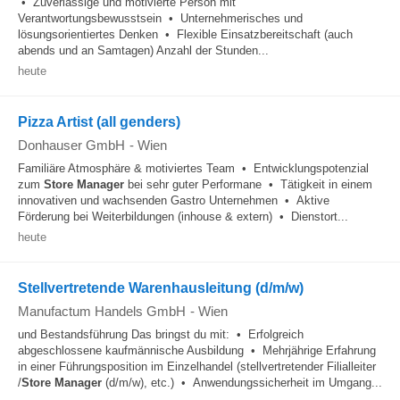
• Zuverlässige und motivierte Person mit
Verantwortungsbewusstsein • Unternehmerisches und
lösungsorientiertes Denken • Flexible Einsatzbereitschaft (auch
abends und an Samtagen) Anzahl der Stunden...
heute
Pizza Artist (all genders)
Donhauser GmbH
-
Wien
Familiäre Atmosphäre & motiviertes Team • Entwicklungspotenzial
zum
Store Manager
bei sehr guter Performane • Tätigkeit in einem
innovativen und wachsenden Gastro Unternehmen • Aktive
Förderung bei Weiterbildungen (inhouse & extern) • Dienstort...
heute
Stellvertretende Warenhausleitung (d/m/w)
Manufactum Handels GmbH
-
Wien
und Bestandsführung Das bringst du mit: • Erfolgreich
abgeschlossene kaufmännische Ausbildung • Mehrjährige Erfahrung
in einer Führungsposition im Einzelhandel (stellvertretender Filialleiter
/
Store Manager
(d/m/w), etc.) • Anwendungssicherheit im Umgang...