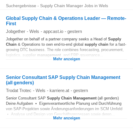
Suchergebnisse - Supply Chain Manager Jobs in Wels
Global Supply Chain & Operations Leader — Remote-
First
Jobgether
-
Wels
-
appcast.io
-
gestern
Jobgether on behalf of a partner company seeks a Head of
Supply
Chain
& Operations to own end-to-end global
supply chain
for a fast-
growing DTC business. The role combines forecasting, procurement,
logistics, supplier
management
, and ERP governance...
Mehr anzeigen
Senior Consultant SAP Supply Chain Management
(all genders)
Trodat Trotec
-
Wels
-
karriere.at
-
gestern
Senior Consultant SAP
Supply Chain
Management
(all genders)
Deine Aufgaben • Eigenverantwortliche Planung und Durchführung
von SAP-Projekten sowie Änderungsanforderungen im SCM Umfeld
• Analyse und Design von Geschäftsprozessen sowie deren...
Mehr anzeigen