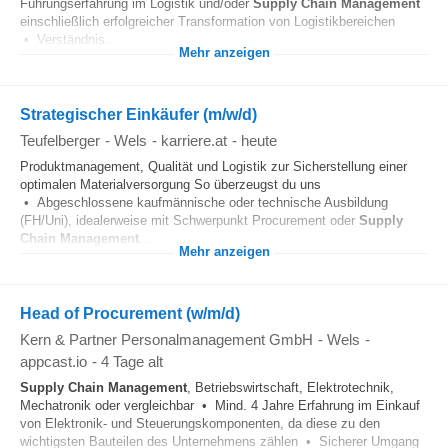
Führungserfahrung im Logistik und/oder
Supply Chain
Management
einschließlich erfolgreicher Transformation von Logistikbereichen
• Verständnis...
Mehr anzeigen
Strategischer Einkäufer (m/w/d)
Teufelberger
-
Wels
-
karriere.at
-
heute
Produktmanagement, Qualität und Logistik zur Sicherstellung einer
optimalen Materialversorgung So überzeugst du uns
• Abgeschlossene kaufmännische oder technische Ausbildung
(FH/Uni), idealerweise mit Schwerpunkt Procurement oder
Supply
Chain
Management
...
Mehr anzeigen
Head of Procurement (w/m/d)
Kern & Partner Personalmanagement GmbH
-
Wels
-
appcast.io
-
4 Tage alt
Supply Chain
Management
, Betriebswirtschaft, Elektrotechnik,
Mechatronik oder vergleichbar • Mind. 4 Jahre Erfahrung im Einkauf
von Elektronik- und Steuerungskomponenten, da diese zu den
wichtigsten Bauteilen des Unternehmens zählen • Sicherer Umgang