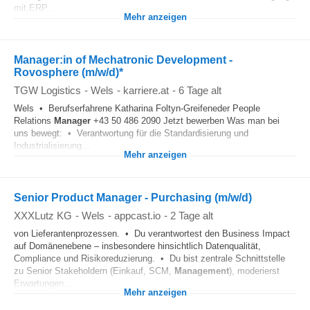
mit ERP...
Mehr anzeigen
Manager:in of Mechatronic Development -
Rovosphere (m/w/d)*
TGW Logistics
-
Wels
-
karriere.at
-
6 Tage alt
Wels • Berufserfahrene Katharina Foltyn-Greifeneder People
Relations
Manager
+43 50 486 2090 Jetzt bewerben Was man bei
uns bewegt: • Verantwortung für die Standardisierung und
Industrialisierung...
Mehr anzeigen
Senior Product Manager - Purchasing (m/w/d)
XXXLutz KG
-
Wels
-
appcast.io
-
2 Tage alt
von Lieferantenprozessen. • Du verantwortest den Business Impact
auf Domänenebene – insbesondere hinsichtlich Datenqualität,
Compliance und Risikoreduzierung. • Du bist zentrale Schnittstelle
zu Senior Stakeholdern (Einkauf, SCM,
Management
), moderierst
Erwartungen...
Mehr anzeigen