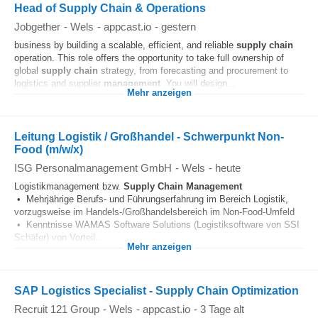
Head of Supply Chain & Operations
Jobgether
-
Wels
-
appcast.io
-
gestern
business by building a scalable, efficient, and reliable
supply chain
operation. This role offers the opportunity to take full ownership of
global
supply chain
strategy, from forecasting and procurement to
logistics and supplier
management
. You will design...
Mehr anzeigen
Leitung Logistik / Großhandel - Schwerpunkt Non-
Food (m/w/x)
ISG Personalmanagement GmbH
-
Wels
-
heute
Logistikmanagement bzw.
Supply Chain
Management
• Mehrjährige Berufs- und Führungserfahrung im Bereich Logistik,
vorzugsweise im Handels-/Großhandelsbereich im Non-Food-Umfeld
• Kenntnisse WAMAS Software Solutions (Logistiksoftware von SSI
Schäfer) von Vorteil...
Mehr anzeigen
SAP Logistics Specialist - Supply Chain Optimization
Recruit 121 Group
-
Wels
-
appcast.io
-
3 Tage alt