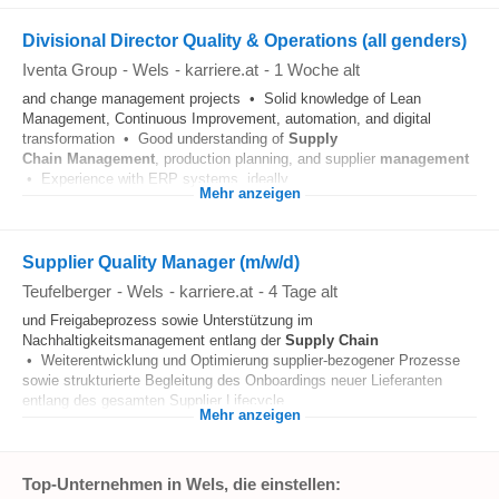
Divisional Director Quality & Operations (all genders)
Iventa Group
-
Wels
-
karriere.at
-
1 Woche alt
and change management projects • Solid knowledge of Lean
Management, Continuous Improvement, automation, and digital
transformation • Good understanding of
Supply
Chain
Management
, production planning, and supplier
management
• Experience with ERP systems, ideally...
Mehr anzeigen
Supplier Quality Manager (m/w/d)
Teufelberger
-
Wels
-
karriere.at
-
4 Tage alt
und Freigabeprozess sowie Unterstützung im
Nachhaltigkeitsmanagement entlang der
Supply Chain
• Weiterentwicklung und Optimierung supplier-bezogener Prozesse
sowie strukturierte Begleitung des Onboardings neuer Lieferanten
entlang des gesamten Supplier Lifecycle...
Mehr anzeigen
Top-Unternehmen in Wels, die einstellen: