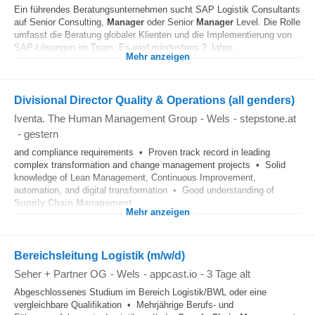
Ein führendes Beratungsunternehmen sucht SAP Logistik Consultants
auf Senior Consulting,
Manager
oder Senior
Manager
Level. Die Rolle
umfasst die Beratung globaler Klienten und die Implementierung von
SAP-Lösungen im Team. Es wird mindestens 2 Jahre...
Mehr anzeigen
Divisional Director Quality & Operations (all genders)
Iventa. The Human Management Group
-
Wels
-
stepstone.at
-
gestern
and compliance requirements • Proven track record in leading
complex transformation and change management projects • Solid
knowledge of Lean Management, Continuous Improvement,
automation, and digital transformation • Good understanding of
Supply Chain
Management
...
Mehr anzeigen
Bereichsleitung Logistik (m/w/d)
Seher + Partner OG
-
Wels
-
appcast.io
-
3 Tage alt
Abgeschlossenes Studium im Bereich Logistik/BWL oder eine
vergleichbare Qualifikation • Mehrjährige Berufs- und