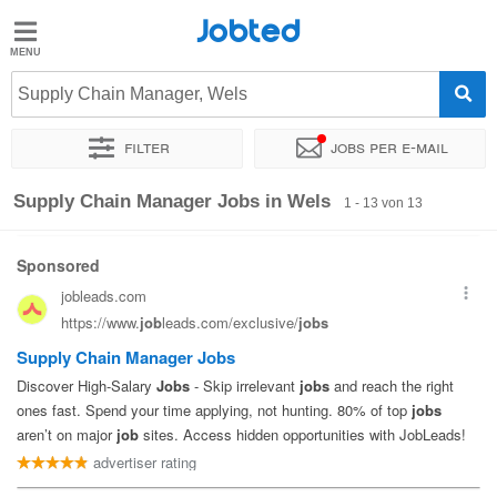
Jobted
Jobted
Jobs
Supply Chain Manager, Wels
Filter
Jobs per e-mail
Gehalt
Sortieren nach
Genauer Standort
Unternehmen
Personald
Supply Chain Manager Jobs in Wels
1 - 13 von 13