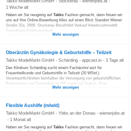
Takko ModeMarkt GmbH
-
Stockerau
-
wienerjobs.at
-
1 Woche alt
Haben wir Sie neugierig auf
Takko
Fashion gemacht, dann freuen wir
uns auf Ihre Online-Bewerbung Alles auf einen Blick Standort Wiener
Straße 32a, 2000, Stockerau Berufsfeld Verkauf Arbeitszeitmodell
Geringfügig Erfahrungslevel...
Mehr anzeigen
Oberärztin Gynäkologie & Geburtshilfe – Teilzeit
Takko ModeMarkt GmbH
-
Schärding
-
appcast.io
-
3 Tage alt
Das Klinikum Schärding sucht eine/n Fachärztin/-arzt für
Frauenheilkunde und Geburtshilfe in Teilzeit (20 WStd.).
Verantwortlichkeiten beinhalten die Versorgung von geburtshilflichen
Patientinnen und Teamarbeit im OP sowie auf Station. Eine...
Mehr anzeigen
Flexible Aushilfe (m/w/d)
Takko ModeMarkt GmbH
-
Ybbs an der Donau
-
wienerjobs.at
-
1 Monat alt
Haben wir Sie neugierig auf
Takko
Fashion gemacht, dann freuen wir