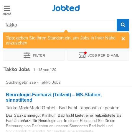
Jobted
Jobted
Jobs
Takko
Tipp: geben Sie Ihren Standort ein, um Jobs in Ihrer Nähe
Gehalt
anzusehen
Filter
Jobs per e-mail
Sortieren nach
Unternehmen
Zeitintensität
Takko Jobs
1 - 15 von 120
Suchergebnisse - Takko Jobs
Neurologie-Facharzt (Teilzeit) – MS-Station,
sinnstiftend
Takko ModeMarkt GmbH
-
Bad Ischl
-
appcast.io
-
gestern
Das Salzkammergut Klinikum Bad Ischl bietet eine Teilzeitstelle als
Fachärztin/arzt für Neurologie an. In dieser Rolle sind Sie für die
Betreuung von Patienten an unseren Standorten Bad Ischl und
Vöcklabruck zuständig. Wir suchen eine engagierte...