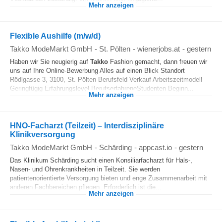
Mehr anzeigen
Flexible Aushilfe (m/w/d)
Takko ModeMarkt GmbH
-
St. Pölten
-
wienerjobs.at
-
gestern
Haben wir Sie neugierig auf
Takko
Fashion gemacht, dann freuen wir
uns auf Ihre Online-Bewerbung Alles auf einen Blick Standort
Rödlgasse 3, 3100, St. Pölten Berufsfeld Verkauf Arbeitszeitmodell
Geringfügig Erfahrungslevel BerufserfahreneStudenten Beginn...
Mehr anzeigen
HNO-Facharzt (Teilzeit) – Interdisziplinäre
Klinikversorgung
Takko ModeMarkt GmbH
-
Schärding
-
appcast.io
-
gestern
Das Klinikum Schärding sucht einen Konsiliarfacharzt für Hals-,
Nasen- und Ohrenkrankheiten in Teilzeit. Sie werden
patientenorientierte Versorgung bieten und enge Zusammenarbeit mit
anderen Fachbereichen pflegen. Erforderlich ist die...
Mehr anzeigen