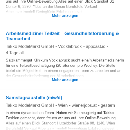
uns auf Ihre Online-Bewerbung Alles auf einen Blick Standort B1
Center 6, 3370, Ybbs an der Donau Berufsfeld Verkauf
Arbeitszeitmodell Geringfügig Erfahrungslevel...
Mehr anzeigen
Arbeitsmediziner Teilzeit – Gesundheitsförderung &
Teamarbeit
Takko ModeMarkt GmbH
-
Vöcklabruck
-
appcast.io
-
4 Tage alt
Salzkammergut Klinikum Vöcklabruck sucht eine/n ArbeitsmedizinerIn
für eine Teilzeitbeschäftigung (20 Stunden pro Woche). Die Stelle
bietet die Möglichkeit, in einem engagierten Team zu arbeiten und an
der Gesundheitsförderung der MitarbeiterInnen...
Mehr anzeigen
Samstagsaushilfe (m/w/d)
Takko ModeMarkt GmbH
-
Wien
-
wienerjobs.at
-
gestern
in einem dynamischen Team. Haben wir Sie neugierig auf
Takko
Fashion gemacht, dann freuen wir uns auf Ihre Online-Bewerbung
Alles auf einen Blick Standort Hütteldorfer Straße 98, 1140, Wien
Berufsfeld Verkauf Arbeitszeitmodell Geringfügig Erfahrungslevel...