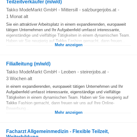
Teilzeitverkäufer (m/w/d)
Takko ModeMarkt GmbH
-
Mittersill
-
salzburgerjobs.at
-
1 Monat alt
Sie ein attraktiver Arbeitsplatz in einem expandierenden, europaweit
tätigen Unternehmen und Ihr Aufgabenfeld umfasst interessante,
eigenständige und vielfältige Tätigkeiten in einem dynamischen Team.
Haben wir Sie neugierig auf
Takko
Fashion gemacht, dann freuen...
Mehr anzeigen
Filialleitung (m/w/d)
Takko ModeMarkt GmbH
-
Leoben
-
steirerjobs.at
-
3 Wochen alt
in einem expandierenden, europaweit tätigen Unternehmen und Ihr
Aufgabenfeld umfasst interessante, eigenständige und vielfältige
Tätigkeiten in einem dynamischen Team. Haben wir Sie neugierig auf
Takko
Fashion gemacht, dann freuen wir uns auf Ihre Online-
Bewerbung...
Mehr anzeigen
Facharzt Allgemeinmedizin - Flexible Teilzeit,
Weiterbildung