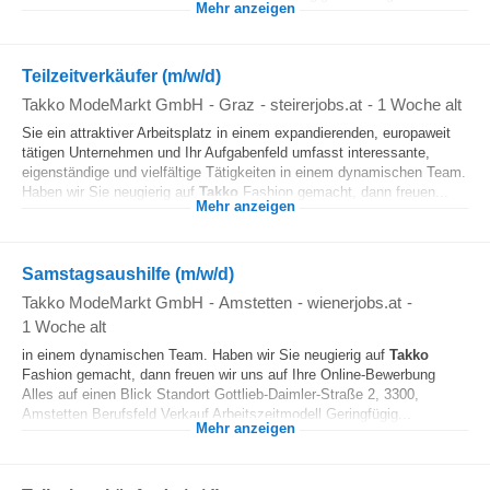
Mehr anzeigen
Teilzeitverkäufer (m/w/d)
Takko ModeMarkt GmbH
-
Graz
-
steirerjobs.at
-
1 Woche alt
Sie ein attraktiver Arbeitsplatz in einem expandierenden, europaweit
tätigen Unternehmen und Ihr Aufgabenfeld umfasst interessante,
eigenständige und vielfältige Tätigkeiten in einem dynamischen Team.
Haben wir Sie neugierig auf
Takko
Fashion gemacht, dann freuen...
Mehr anzeigen
Samstagsaushilfe (m/w/d)
Takko ModeMarkt GmbH
-
Amstetten
-
wienerjobs.at
-
1 Woche alt
in einem dynamischen Team. Haben wir Sie neugierig auf
Takko
Fashion gemacht, dann freuen wir uns auf Ihre Online-Bewerbung
Alles auf einen Blick Standort Gottlieb-Daimler-Straße 2, 3300,
Amstetten Berufsfeld Verkauf Arbeitszeitmodell Geringfügig...
Mehr anzeigen