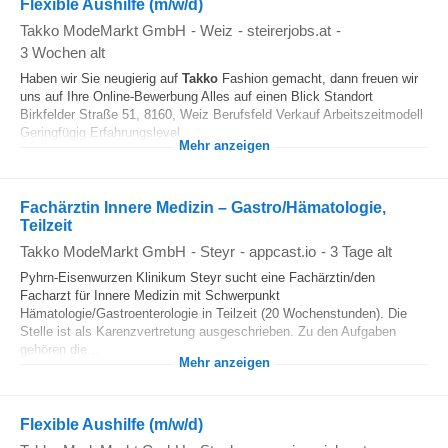
Flexible Aushilfe (m/w/d)
Takko ModeMarkt GmbH
-
Weiz
-
steirerjobs.at
-
3 Wochen alt
Haben wir Sie neugierig auf
Takko
Fashion gemacht, dann freuen wir
uns auf Ihre Online-Bewerbung Alles auf einen Blick Standort
Birkfelder Straße 51, 8160, Weiz Berufsfeld Verkauf Arbeitszeitmodell
Geringfügig Erfahrungslevel...
Mehr anzeigen
Fachärztin Innere Medizin – Gastro/Hämatologie,
Teilzeit
Takko ModeMarkt GmbH
-
Steyr
-
appcast.io
-
3 Tage alt
Pyhrn-Eisenwurzen Klinikum Steyr sucht eine Fachärztin/den
Facharzt für Innere Medizin mit Schwerpunkt
Hämatologie/Gastroenterologie in Teilzeit (20 Wochenstunden). Die
Stelle ist als Karenzvertretung ausgeschrieben. Zu den Aufgaben
gehören die...
Mehr anzeigen
Flexible Aushilfe (m/w/d)