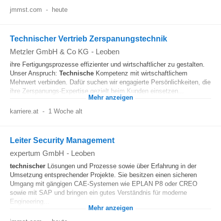
jmmst.com
-
heute
Technischer Vertrieb Zerspanungstechnik
Metzler GmbH & Co KG
-
Leoben
ihre Fertigungsprozesse effizienter und wirtschaftlicher zu gestalten.
Unser Anspruch:
Technische
Kompetenz mit wirtschaftlichem
Mehrwert verbinden. Dafür suchen wir engagierte Persönlichkeiten, die
ihre Zerspanungs-Expertise gezielt beim Kunden einsetzen...
Mehr anzeigen
karriere.at
-
1 Woche alt
Leiter Security Management
expertum GmbH
-
Leoben
technischer
Lösungen und Prozesse sowie über Erfahrung in der
Umsetzung entsprechender Projekte. Sie besitzen einen sicheren
Umgang mit gängigen CAE-Systemen wie EPLAN P8 oder CREO
sowie mit SAP und bringen ein gutes Verständnis für moderne
Engineering...
Mehr anzeigen