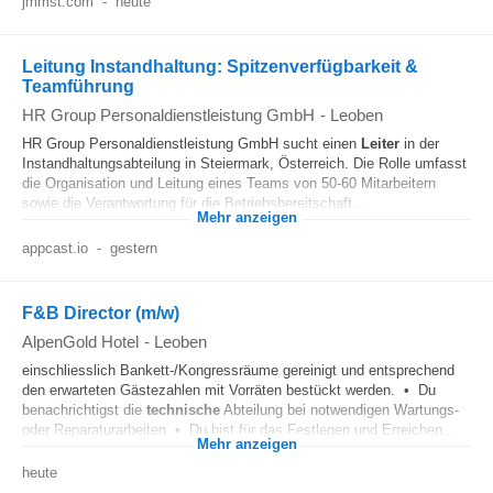
jmmst.com
-
heute
Leitung Instandhaltung: Spitzenverfügbarkeit &
Teamführung
HR Group Personaldienstleistung GmbH
-
Leoben
HR Group Personaldienstleistung GmbH sucht einen
Leiter
in der
Instandhaltungsabteilung in Steiermark, Österreich. Die Rolle umfasst
die Organisation und Leitung eines Teams von 50-60 Mitarbeitern
sowie die Verantwortung für die Betriebsbereitschaft...
Mehr anzeigen
appcast.io
-
gestern
F&B Director (m/w)
AlpenGold Hotel
-
Leoben
einschliesslich Bankett-/Kongressräume gereinigt und entsprechend
den erwarteten Gästezahlen mit Vorräten bestückt werden. • Du
benachrichtigst die
technische
Abteilung bei notwendigen Wartungs-
oder Reparaturarbeiten • Du bist für das Festlegen und Erreichen...
Mehr anzeigen
heute