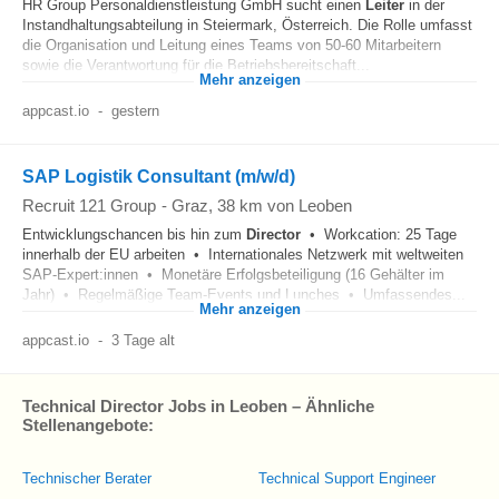
HR Group Personaldienstleistung GmbH sucht einen
Leiter
in der
Instandhaltungsabteilung in Steiermark, Österreich. Die Rolle umfasst
die Organisation und Leitung eines Teams von 50-60 Mitarbeitern
sowie die Verantwortung für die Betriebsbereitschaft...
Mehr anzeigen
appcast.io
-
gestern
SAP Logistik Consultant (m/w/d)
Recruit 121 Group
-
Graz
, 38 km von Leoben
Entwicklungschancen bis hin zum
Director
• Workcation: 25 Tage
innerhalb der EU arbeiten • Internationales Netzwerk mit weltweiten
SAP-Expert:innen • Monetäre Erfolgsbeteiligung (16 Gehälter im
Jahr) • Regelmäßige Team-Events und Lunches • Umfassendes...
Mehr anzeigen
appcast.io
-
3 Tage alt
Technical Director Jobs in Leoben – Ähnliche
Stellenangebote:
Technischer Berater
Technical Support Engineer