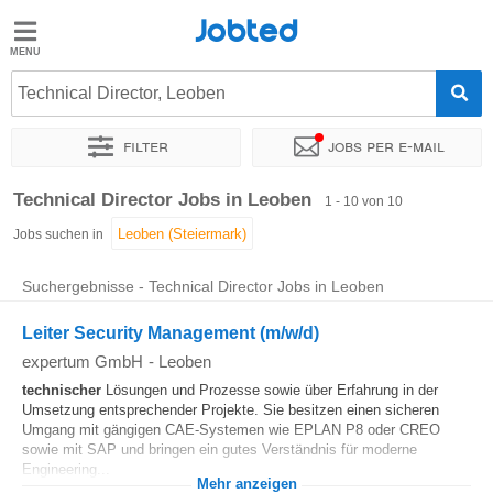
Jobted
Jobted
Jobs
Technical Director, Leoben
Filter
Jobs per e-mail
Gehalt
Sortieren nach
Genauer Standort
Zeitintensität
Technical Director Jobs in Leoben
1 - 10 von 10
Jobs suchen in
Suchergebnisse - Technical Director Jobs in Leoben
Leiter Security Management (m/w/d)
expertum GmbH
-
Leoben
technischer
Lösungen und Prozesse sowie über Erfahrung in der
Umsetzung entsprechender Projekte. Sie besitzen einen sicheren
Umgang mit gängigen CAE-Systemen wie EPLAN P8 oder CREO
sowie mit SAP und bringen ein gutes Verständnis für moderne
Engineering...
Mehr anzeigen