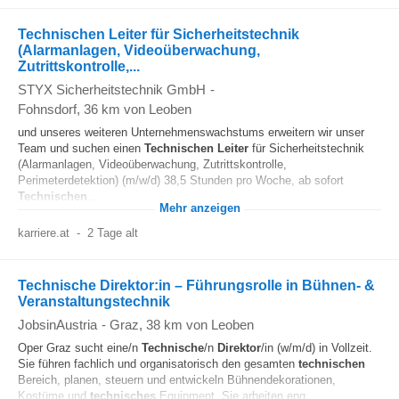
Technischen Leiter für Sicherheitstechnik
(Alarmanlagen, Videoüberwachung,
Zutrittskontrolle,...
STYX Sicherheitstechnik GmbH
-
Fohnsdorf
, 36 km von Leoben
und unseres weiteren Unternehmenswachstums erweitern wir unser
Team und suchen einen
Technischen
Leiter
für Sicherheitstechnik
(Alarmanlagen, Videoüberwachung, Zutrittskontrolle,
Perimeterdetektion) (m/w/d) 38,5 Stunden pro Woche, ab sofort
Technischen
...
Mehr anzeigen
karriere.at
-
2 Tage alt
Technische Direktor:in – Führungsrolle in Bühnen- &
Veranstaltungstechnik
JobsinAustria
-
Graz
, 38 km von Leoben
Oper Graz sucht eine/n
Technische
/n
Direktor
/in (w/m/d) in Vollzeit.
Sie führen fachlich und organisatorisch den gesamten
technischen
Bereich, planen, steuern und entwickeln Bühnendekorationen,
Kostüme und
technisches
Equipment. Sie arbeiten eng...