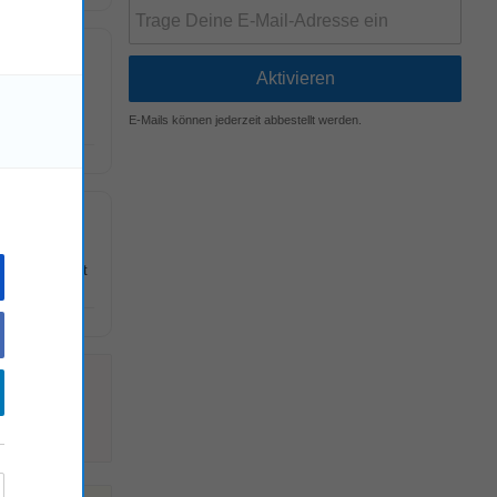
GDPD)
E-Mails können jederzeit abbestellt werden.
!
D) department