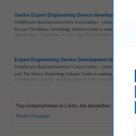
Senior Expert Engineering Device development
Healthcare Businesswomen’s Association
-
Lienz
-
appcast.i
for you! The Device Technology Solution Center is seeking a Senior
department in Schaftenau, Austria. Key Responsibilities: • Deliver
t
Expert Engineering Device Development (m/f/d)
Healthcare Businesswomen’s Association
-
Lienz
-
appcast.i
you! The Device Technology Solution Center is seeking a Senior Ex
in Schaftenau, Austria. Job Description Key Responsibilities: • Deli
Top-Unternehmen in Lienz, die einstellen:
Pendl & Piswanger