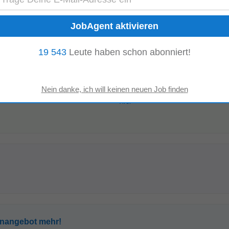
e Stellenangebote:
Technischer Mitarbeiter
usbildung
Technischer Aussendienst
19 543
Leute haben schon abonniert!
re Orte:
Tirol
enangebot mehr!