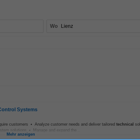
Wo
 Control Systems
cquire customers • Analyze customer needs and deliver tailored
technical
sol
ystem solutions • Manage and expand the...
Mehr anzeigen