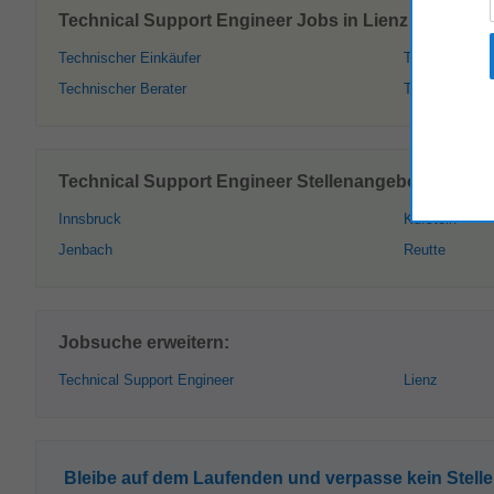
Technical Support Engineer Jobs in Lienz – Ähnlich
Technischer Einkäufer
Technische
Technischer Berater
Technische A
Technical Support Engineer Stellenangebote – Weite
Innsbruck
Kufstein
Jenbach
Reutte
Jobsuche erweitern:
Technical Support Engineer
Lienz
Bleibe auf dem Laufenden und verpasse kein Stell