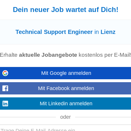
Dein neuer Job wartet auf Dich!
o
-
2 Tage alt
 Expert
Engineering
within the Global Device and Packaging Development (
Technical Support Engineer
in
Lienz
echnical
development and life-cycle...
Mehr anzeigen
Erhalte
aktuelle Jobangebote
kostenlos per E-Mail
o
-
3 Tage alt
pert
Engineering
within the Global Device and Packaging Development (GDP
Mit Google anmelden
ver
technical
development...
Mehr anzeigen
Mit Facebook anmelden
Mit Linkedin anmelden
oder