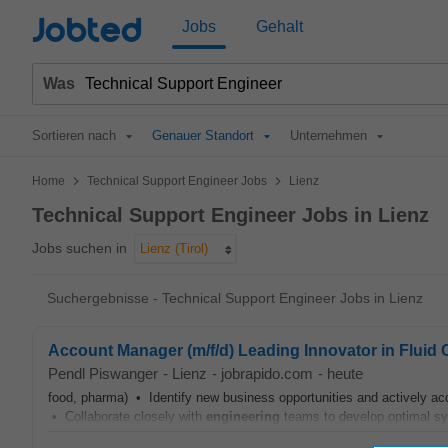
Jobted
Jobs
Gehalt
Was
Sortieren nach
Genauer Standort
Unternehmen
>
>
Home
Technical Support Engineer Jobs
Lienz
Technical Support Engineer Jobs in Lienz
Jobs suchen in
Lienz (Tirol)
Suchergebnisse - Technical Support Engineer Jobs in Lienz
Account Manager (m/f/d) Leading Innovator in Fluid
Pendl Piswanger
-
Lienz
-
jobrapido.com
-
heute
food, pharma) • Identify new business opportunities and actively a
• Collaborate closely with
engineering
teams to develop optimal s