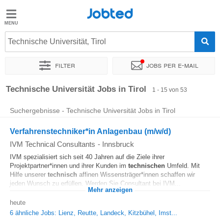
Jobted
Jobted
Jobs
Technische Universität, Tirol
Filter
Jobs per e-mail
Gehalt
Sortieren nach
Unternehmen
Personaldienstleister
Vertra
Technische Universität Jobs in Tirol
1 - 15 von 53
Suchergebnisse - Technische Universität Jobs in Tirol
Verfahrenstechniker*in Anlagenbau (m/w/d)
IVM Technical Consultants
-
Innsbruck
IVM spezialisiert sich seit 40 Jahren auf die Ziele ihrer
Projektpartner*innen und ihrer Kunden im
technischen
Umfeld. Mit
Hilfe unserer
technisch
affinen Wissensträger*innen schaffen wir
jeden Wunsch zu erfüllen. Werden Sie Consultant bei IVM...
Mehr anzeigen
heute
6 ähnliche Jobs: Lienz, Reutte, Landeck, Kitzbühel, Imst...