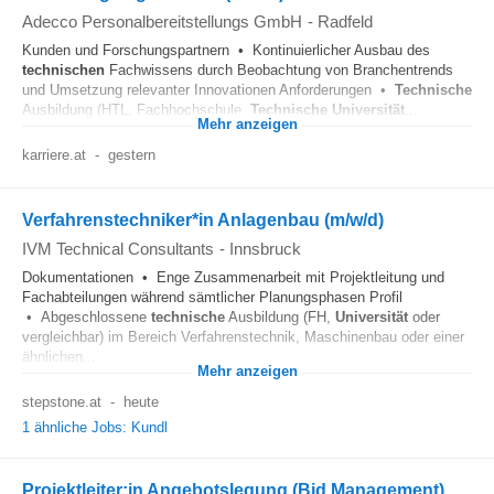
Adecco Personalbereitstellungs GmbH
-
Radfeld
Kunden und Forschungspartnern • Kontinuierlicher Ausbau des
technischen
Fachwissens durch Beobachtung von Branchentrends
und Umsetzung relevanter Innovationen Anforderungen •
Technische
Ausbildung (HTL, Fachhochschule,
Technische
Universität
...
Mehr anzeigen
karriere.at
-
gestern
Verfahrenstechniker*in Anlagenbau (m/w/d)
IVM Technical Consultants
-
Innsbruck
Dokumentationen • Enge Zusammenarbeit mit Projektleitung und
Fachabteilungen während sämtlicher Planungsphasen Profil
• Abgeschlossene
technische
Ausbildung (FH,
Universität
oder
vergleichbar) im Bereich Verfahrenstechnik, Maschinenbau oder einer
ähnlichen...
Mehr anzeigen
stepstone.at
-
heute
1 ähnliche Jobs: Kundl
Projektleiter:in Angebotslegung (Bid Management)