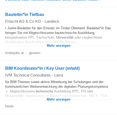
Bauleiter*in Tiefbau
Fröschl AG & Co KG
-
Landeck
/ Junior-Bauleiter für den Einsatz im Tiroler Oberland. Bauleiter*in Das
bringen Sie mit Abgeschlossene bautechnische Ausbildung,
beispielsweise HTL, Fachschule,
Universität
oder vergleichbare
Qualifikation Berufserfahrung in der Bauleitung...
Mehr anzeigen
tirolerjobs.at
-
gestern
BIM Koordinator*in / Key User (m/w/d)
IVM Technical Consultants
-
Lienz
für BIM-Themen sowie aktive Mitwirkung bei Schulungen und der
kontinuierlichen Weiterentwicklung der digitalen Planungskompetenz
• Abgeschlossene
technische
Ausbildung (HTL, FH oder
Universität
), idealerweise im Bereich Gebäudetechnik, HKLS, TGA...
Mehr anzeigen
heute