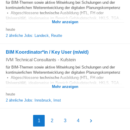
für BIM-Themen sowie aktive Mitwirkung bei Schulungen und der
kontinuierlichen Weiterentwicklung der digitalen Planungskompetenz
• Abgeschlossene
technische
Ausbildung (HTL, FH oder
Universität
), idealerweise im Bereich Gebäudetechnik, HKLS, TGA...
Mehr anzeigen
heute
2 ähnliche Jobs: Landeck, Reutte
BIM Koordinator*in / Key User (m/w/d)
IVM Technical Consultants
-
Kufstein
für BIM-Themen sowie aktive Mitwirkung bei Schulungen und der
kontinuierlichen Weiterentwicklung der digitalen Planungskompetenz
• Abgeschlossene
technische
Ausbildung (HTL, FH oder
Universität
), idealerweise im Bereich Gebäudetechnik, HKLS, TGA...
Mehr anzeigen
heute
2 ähnliche Jobs: Innsbruck, Imst
1
2
3
4