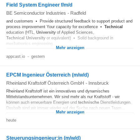
Field System Engineer f/m/d
BE Semiconductor Industries
-
Radfeld
and customers • Provide structured feedback to support product and
process improvement Your capacity for excellence •
Technical
education (HTL,
University
of Applied Sciences,
Technical
University
or equivalent) • Solid background in
mechatronics engineering...
Mehr anzeigen
appcast.io
-
gestern
EPCM Ingenieur Österreich (m/w/d)
Rheinland Kraftstoff Österreich GmbH
-
Innsbruck
Rheinland Kraftstoff ist ein innovatives und dynamisches
Mittelstandsunternehmen. Wir sind mehr als nur Kraftstoff - wir
können auch erneuerbare Energien und
technische
Dienstleistungen.
Deshalb sind wir immer wieder auf der Suche nach neuen Team...
Mehr anzeigen
heute
Steuerungsingenieur:in (m/w/d)