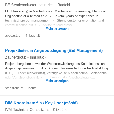
BE Semiconductor Industries
-
Radfeld
FH,
University
) in Mechatronics, Mechanical Engineering, Electrical
Engineering or a related field. • Several years of experience in
technical
project management. • Strong customer orientation and
communication skills. • Ability to lead cross...
Mehr anzeigen
appcast.io
-
4 Tage alt
Projektleiter:in Angebotslegung (Bid Management)
Zaunergroup
-
Innsbruck
Projektübergaben sowie der Weiterentwicklung des Kalkulations- und
Angebotsprozesses Profil • Abgeschlossene
technische
Ausbildung
(HTL, FH oder
Universität
), vorzugsweise Maschinenbau, Anlagenbau
oder Verfahrenstechnik • Erfahrung in der Angebotslegung...
Mehr anzeigen
stepstone.at
-
heute
BIM Koordinator*in / Key User (m/w/d)
IVM Technical Consultants
-
Kitzbühel