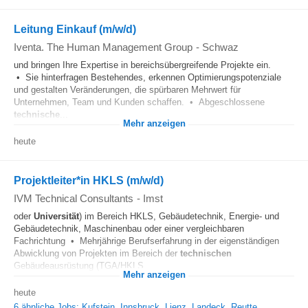
Leitung Einkauf (m/w/d)
Iventa. The Human Management Group
-
Schwaz
und bringen Ihre Expertise in bereichsübergreifende Projekte ein.
• Sie hinterfragen Bestehendes, erkennen Optimierungspotenziale
und gestalten Veränderungen, die spürbaren Mehrwert für
Unternehmen, Team und Kunden schaffen. • Abgeschlossene
technische
...
Mehr anzeigen
heute
Projektleiter*in HKLS (m/w/d)
IVM Technical Consultants
-
Imst
oder
Universität
) im Bereich HKLS, Gebäudetechnik, Energie- und
Gebäudetechnik, Maschinenbau oder einer vergleichbaren
Fachrichtung • Mehrjährige Berufserfahrung in der eigenständigen
Abwicklung von Projekten im Bereich der
technischen
Gebäudeausrüstung (TGA/HKLS...
Mehr anzeigen
heute
6 ähnliche Jobs: Kufstein, Innsbruck, Lienz, Landeck, Reutte...