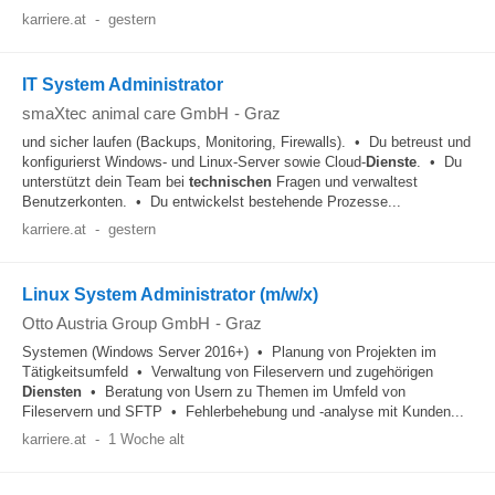
karriere.at
-
gestern
IT System Administrator
smaXtec animal care GmbH
-
Graz
und sicher laufen (Backups, Monitoring, Firewalls). • Du betreust und
konfigurierst Windows- und Linux-Server sowie Cloud-
Dienste
. • Du
unterstützt dein Team bei
technischen
Fragen und verwaltest
Benutzerkonten. • Du entwickelst bestehende Prozesse...
karriere.at
-
gestern
Linux System Administrator (m/w/x)
Otto Austria Group GmbH
-
Graz
Systemen (Windows Server 2016+) • Planung von Projekten im
Tätigkeitsumfeld • Verwaltung von Fileservern und zugehörigen
Diensten
• Beratung von Usern zu Themen im Umfeld von
Fileservern und SFTP • Fehlerbehebung und -analyse mit Kunden...
karriere.at
-
1 Woche alt