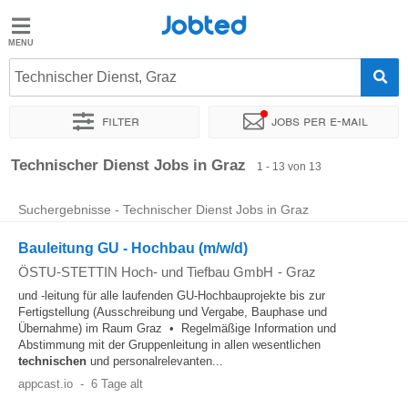
Jobted
Jobted
Jobs
Technischer Dienst, Graz
Filter
Jobs per e-mail
Gehalt
Sortieren nach
Genauer Standort
Unternehmen
Personald
Technischer Dienst Jobs in Graz
1 - 13 von 13
Suchergebnisse - Technischer Dienst Jobs in Graz
Bauleitung GU - Hochbau (m/w/d)
ÖSTU-STETTIN Hoch- und Tiefbau GmbH
-
Graz
und -leitung für alle laufenden GU-Hochbauprojekte bis zur
Fertigstellung (Ausschreibung und Vergabe, Bauphase und
Übernahme) im Raum Graz • Regelmäßige Information und
Abstimmung mit der Gruppenleitung in allen wesentlichen
technischen
und personalrelevanten...
appcast.io
-
6 Tage alt