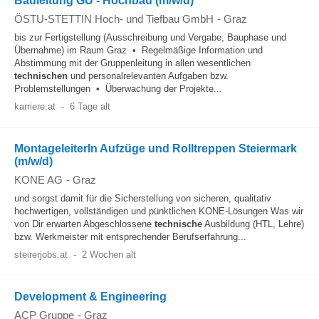
Bauleitung GU - Hochbau (m/w/d)
ÖSTU-STETTIN Hoch- und Tiefbau GmbH
-
Graz
bis zur Fertigstellung (Ausschreibung und Vergabe, Bauphase und
Übernahme) im Raum Graz • Regelmäßige Information und
Abstimmung mit der Gruppenleitung in allen wesentlichen
technischen
und personalrelevanten Aufgaben bzw.
Problemstellungen • Überwachung der Projekte...
karriere.at
-
6 Tage alt
MontageleiterIn Aufzüge und Rolltreppen Steiermark
(m/w/d)
KONE AG
-
Graz
und sorgst damit für die Sicherstellung von sicheren, qualitativ
hochwertigen, vollständigen und pünktlichen KONE-Lösungen Was wir
von Dir erwarten Abgeschlossene
technische
Ausbildung (HTL, Lehre)
bzw. Werkmeister mit entsprechender Berufserfahrung...
steirerjobs.at
-
2 Wochen alt
Development & Engineering
ACP Gruppe
-
Graz