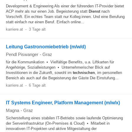
Development & Engineering Als einer der führenden IT-Provider bietet
ACP mehr als nur einen Job. Begeisterung statt
Dienst
nach
Vorschrift. Ein echtes Team statt nur Kolleg:innen. Und eine Berufung
statt einfach nur einen Beruf. Einfach online...
karriere.at
-
3 Tage alt
Leitung Gastronomiebetrieb (m/w/d)
Pendl Piswanger
-
Graz
für die Kommunikation • Vielfältige Benefits, u.a. Liftkarten für
Angehörige, Sozialleistungen • Unternehmerischer Blick auf
Investitionen in die Zukunft, sowohl im
technischen
, im personellen
Bereich als auch auf die Begeisterung der Gäste Die Einstufung...
karriere.at
-
6 Tage alt
IT Systems Engineer, Platform Management (m/w/x)
Magna
-
Graz
Sicherstellung eines stabilen IT-Betriebs sowie laufende Optimierung
der Serverinfrastruktur (On-Premises & Cloud) • Mitarbeit in
innovativen IT-Projekten und aktive Mitgestaltung der