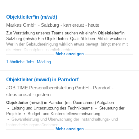
Objektleiter*in (m/w/d)
Markas GmbH
-
Salzburg
-
karriere.at
-
heute
Zur Verstärkung unseres Teams suchen wir eine*n
Objektleiter
*in
Salzburg (m/w/d) Ein Objekt leiten. Qualität leben. Mit dir wachsen.
Wer in der Gebäudereinigung wirklich etwas bewegt, bringt mehr mit
als einen Dienstplan - nämlich echtes...
Mehr anzeigen
1 ähnliche Jobs: Mödling
Objektleiter (m/w/d) in Parndorf
JOB TIME Personalbereitstellung GmbH
-
Parndorf
-
stepstone.at
-
gestern
Objektleiter
(m/w/d) in Parndorf (mit Übernahme!) Aufgaben
• Leitung und Unterstützung des Technikteams • Steuerung der
Projekte • Budget- und Kostenstellenverantwortung
• Gewährleistung und Überwachung der Instandhaltungs- und
Instandsetzungsmaßnahmen...
Mehr anzeigen