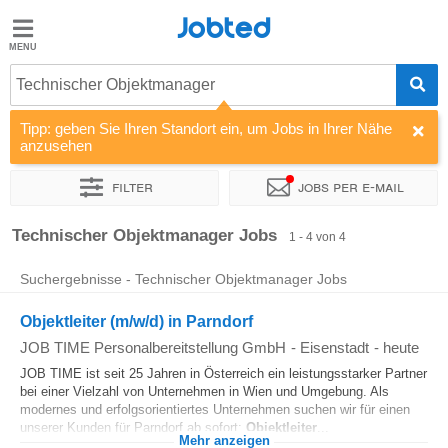
Jobted
Jobted
Jobs
Technischer Objektmanager
Tipp: geben Sie Ihren Standort ein, um Jobs in Ihrer Nähe
Gehalt
anzusehen
Filter
Jobs per e-mail
Sortieren nach
Unternehmen
Personaldienstleister
Zeitin
Technischer Objektmanager Jobs
1 - 4 von 4
Suchergebnisse - Technischer Objektmanager Jobs
Objektleiter (m/w/d) in Parndorf
JOB TIME Personalbereitstellung GmbH
-
Eisenstadt
-
heute
JOB TIME ist seit 25 Jahren in Österreich ein leistungsstarker Partner
bei einer Vielzahl von Unternehmen in Wien und Umgebung. Als
modernes und erfolgsorientiertes Unternehmen suchen wir für einen
unserer Kunden für Parndorf ab sofort:
Objektleiter
...
Mehr anzeigen