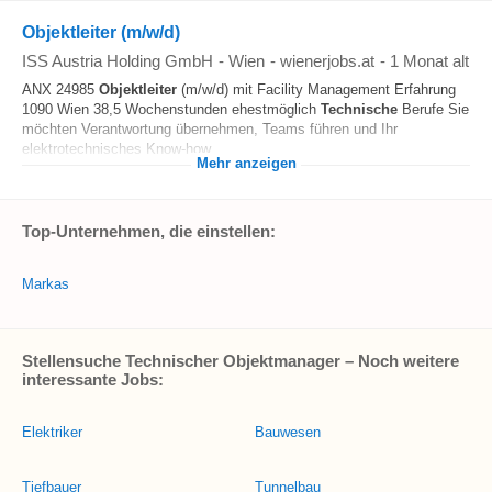
Objektleiter (m/w/d)
ISS Austria Holding GmbH
-
Wien
-
wienerjobs.at
-
1 Monat alt
ANX 24985
Objektleiter
(m/w/d) mit Facility Management Erfahrung
1090 Wien 38,5 Wochenstunden ehestmöglich
Technische
Berufe Sie
möchten Verantwortung übernehmen, Teams führen und Ihr
elektrotechnisches Know-how...
Mehr anzeigen
Top-Unternehmen, die einstellen:
Markas
Stellensuche Technischer Objektmanager – Noch weitere
interessante Jobs:
Elektriker
Bauwesen
Tiefbauer
Tunnelbau