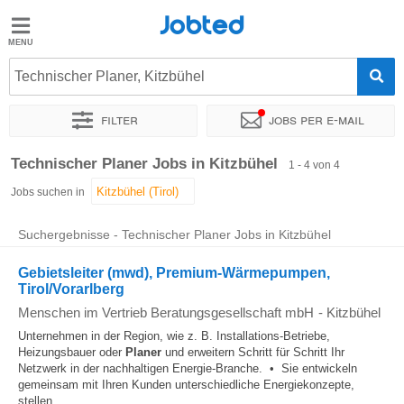
Jobted
Jobted
Jobs
Technischer Planer, Kitzbühel
Filter
Jobs per e-mail
Gehalt
Sortieren nach
Genauer Standort
Personaldienstleister
Technischer Planer Jobs in Kitzbühel
1 - 4 von 4
Jobs suchen in
Suchergebnisse - Technischer Planer Jobs in Kitzbühel
Gebietsleiter (mwd), Premium-Wärmepumpen,
Tirol/Vorarlberg
Menschen im Vertrieb Beratungsgesellschaft mbH
-
Kitzbühel
Unternehmen in der Region, wie z. B. Installations-Betriebe,
Heizungsbauer oder
Planer
und erweitern Schritt für Schritt Ihr
Netzwerk in der nachhaltigen Energie-Branche. • Sie entwickeln
gemeinsam mit Ihren Kunden unterschiedliche Energiekonzepte,
stellen...