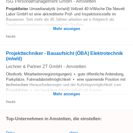
ISG Personalmanagement GmbH
-
Amstetten
Projektleiter
Umweltanalytik (m/w/d) Vollzeit 40 h/Woche Die Nievelt
Labor GmbH ist eine akkreditierte Prüf- und Inspektionsstelle im
Bauwesen. Seit mehr als 45 Jahren arbeiten wir e rfolgreich als
Familienunternehmen vorwiegend im Straßen...
Mehr anzeigen
heute
Projekttechniker - Bauaufsicht (ÖBA) Elektrotechnik
(m/w/d)
Lechner & Partner ZT GmbH
-
Amstetten
Obstkorb, Mitarbeitervergünstigungen) • gute öffentliche Anbindung,
Parkplätze, Fahrradabstellmöglichkeit • eine spannende Position mit
technischen
Herausforderungen und der Aufstiegsmöglichkeit zum
Projektleiter
• ein familiäres Arbeitsumfeld mit kurzen...
Mehr anzeigen
heute
Top-Unternehmen in Amstetten, die einstellen:
Doka
efinio