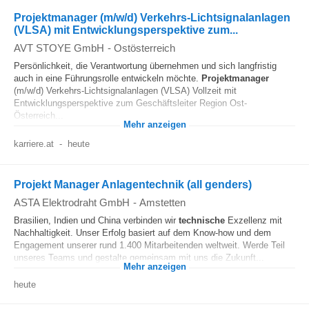
Projektmanager (m/w/d) Verkehrs-Lichtsignalanlagen
(VLSA) mit Entwicklungsperspektive zum...
AVT STOYE GmbH
-
Ostösterreich
Persönlichkeit, die Verantwortung übernehmen und sich langfristig
auch in eine Führungsrolle entwickeln möchte.
Projektmanager
(m/w/d) Verkehrs-Lichtsignalanlagen (VLSA) Vollzeit mit
Entwicklungsperspektive zum Geschäftsleiter Region Ost-
Österreich...
Mehr anzeigen
karriere.at
-
heute
Projekt Manager Anlagentechnik (all genders)
ASTA Elektrodraht GmbH
-
Amstetten
Brasilien, Indien und China verbinden wir
technische
Exzellenz mit
Nachhaltigkeit. Unser Erfolg basiert auf dem Know-how und dem
Engagement unserer rund 1.400 Mitarbeitenden weltweit. Werde Teil
unseres Teams und gestalte gemeinsam mit uns die Zukunft...
Mehr anzeigen
heute