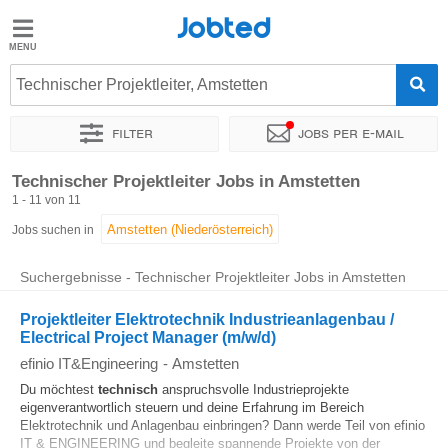
Jobted
Jobted
Jobs
Technischer Projektleiter, Amstetten
Filter
Jobs per e-mail
Gehalt
Sortieren nach
Genauer Standort
Unternehmen
Personald
Technischer Projektleiter Jobs in Amstetten
1 - 11 von 11
Jobs suchen in
Suchergebnisse - Technischer Projektleiter Jobs in Amstetten
Projektleiter Elektrotechnik Industrieanlagenbau /
Electrical Project Manager (m/w/d)
efinio IT&Engineering
-
Amstetten
Du möchtest
technisch
anspruchsvolle Industrieprojekte
eigenverantwortlich steuern und deine Erfahrung im Bereich
Elektrotechnik und Anlagenbau einbringen? Dann werde Teil von efinio
IT & ENGINEERING und begleite spannende Projekte von der