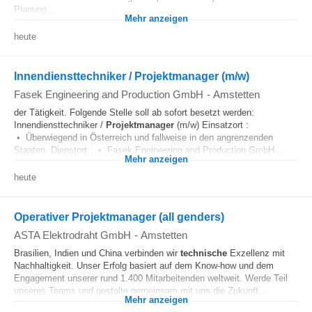
Planung...
Mehr anzeigen
heute
Innendiensttechniker / Projektmanager (m/w)
Fasek Engineering and Production GmbH
-
Amstetten
der Tätigkeit. Folgende Stelle soll ab sofort besetzt werden:
Innendiensttechniker /
Projektmanager
(m/w) Einsatzort :
• Überwiegend in Österreich und fallweise in den angrenzenden
Staaten. Dienstort : • Fasek Engineering and Production GmbH...
Mehr anzeigen
heute
Operativer Projektmanager (all genders)
ASTA Elektrodraht GmbH
-
Amstetten
Brasilien, Indien und China verbinden wir
technische
Exzellenz mit
Nachhaltigkeit. Unser Erfolg basiert auf dem Know-how und dem
Engagement unserer rund 1.400 Mitarbeitenden weltweit. Werde Teil
unseres Teams und gestalte gemeinsam mit uns die Zukunft...
Mehr anzeigen