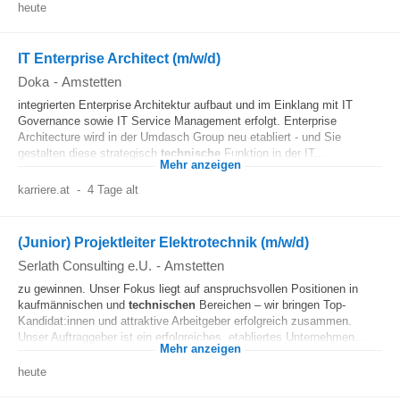
heute
IT Enterprise Architect (m/w/d)
Doka
-
Amstetten
integrierten Enterprise Architektur aufbaut und im Einklang mit IT
Governance sowie IT Service Management erfolgt. Enterprise
Architecture wird in der Umdasch Group neu etabliert - und Sie
gestalten diese strategisch
technische
Funktion in der IT...
Mehr anzeigen
karriere.at
-
4 Tage alt
(Junior) Projektleiter Elektrotechnik (m/w/d)
Serlath Consulting e.U.
-
Amstetten
zu gewinnen. Unser Fokus liegt auf anspruchsvollen Positionen in
kaufmännischen und
technischen
Bereichen – wir bringen Top-
Kandidat:innen und attraktive Arbeitgeber erfolgreich zusammen.
Unser Auftraggeber ist ein erfolgreiches, etabliertes Unternehmen...
Mehr anzeigen
heute