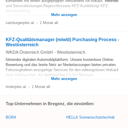
kombiniert mit einem ausgeprägten Verständnis für Ankauf,
Vertrieb
und Serviceleistungen Abgeschlossene KFZ-Ausbildung/ KFZ-
Meisterprüfung...
Mehr anzeigen
salzburgerjobs.at
-
1 Monat alt
KFZ-Qualitätsmanager (m/w/d) Purchasing Process -
Westösterreich
WKDA Österreich GmbH
-
Westösterreich
führender digitalen Automobilplattform. Unsere kostenlose Online-
Bewertung und das breite Netz an Niederlassungen bieten privaten
Fahrzeughaltern einzigartige Services für den reibungslosen Verkauf
ihres Gebrauchten. Als
technischer
Quality Manager...
Mehr anzeigen
tirolerjobs.at
-
1 Monat alt
Top-Unternehmen in Bregenz, die einstellen:
BORA
HELLA Sonnenschutztechnik