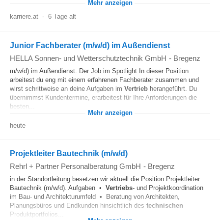
Mehr anzeigen
karriere.at
-
6 Tage alt
Junior Fachberater (m/w/d) im Außendienst
HELLA Sonnen- und Wetterschutztechnik GmbH
-
Bregenz
m/w/d) im Außendienst. Der Job im Spotlight In dieser Position
arbeitest du eng mit einem erfahrenen Fachberater zusammen und
wirst schrittweise an deine Aufgaben im
Vertrieb
herangeführt. Du
übernimmst Kundentermine, erarbeitest für Ihre Anforderungen die
besten...
Mehr anzeigen
heute
Projektleiter Bautechnik (m/w/d)
Rehrl + Partner Personalberatung GmbH
-
Bregenz
in der Standortleitung besetzen wir aktuell die Position Projektleiter
Bautechnik (m/w/d). Aufgaben •
Vertriebs
- und Projektkoordination
im Bau- und Architekturumfeld • Beratung von Architekten,
Planungsbüros und Endkunden hinsichtlich des
technischen
Produktportfolios...