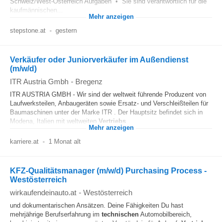
Schweiz/West-Österreich Aufgaben • Sie sind verantwortlich für die
kaufmännischen...
Mehr anzeigen
stepstone.at
-
gestern
Verkäufer oder Juniorverkäufer im Außendienst
(m/w/d)
ITR Austria Gmbh
-
Bregenz
ITR AUSTRIA GMBH - Wir sind der weltweit führende Produzent von
Laufwerksteilen, Anbaugeräten sowie Ersatz- und Verschleißteilen für
Baumaschinen unter der Marke ITR . Der Hauptsitz befindet sich in
Modena, Italien mit weltweiten
Vertriebs
...
Mehr anzeigen
karriere.at
-
1 Monat alt
KFZ-Qualitätsmanager (m/w/d) Purchasing Process -
Westösterreich
wirkaufendeinauto.at
-
Westösterreich
und dokumentarischen Ansätzen. Deine Fähigkeiten Du hast
mehrjährige Berufserfahrung im
technischen
Automobilbereich,