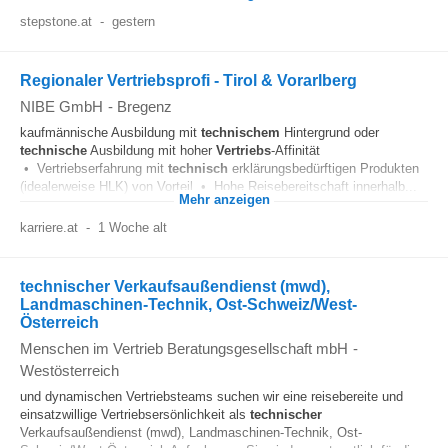
stepstone.at
-
gestern
Regionaler Vertriebsprofi - Tirol & Vorarlberg
NIBE GmbH
-
Bregenz
kaufmännische Ausbildung mit
technischem
Hintergrund oder
technische
Ausbildung mit hoher
Vertriebs
-Affinität
• Vertriebserfahrung mit
technisch
erklärungsbedürftigen Produkten
(idealerweise HLK) von Vorteil • Hohe Reisebereitschaft innerhalb...
Mehr anzeigen
karriere.at
-
1 Woche alt
technischer Verkaufsaußendienst (mwd),
Landmaschinen-Technik, Ost-Schweiz/West-
Österreich
Menschen im Vertrieb Beratungsgesellschaft mbH
-
Westösterreich
und dynamischen Vertriebsteams suchen wir eine reisebereite und
einsatzwillige Vertriebsersönlichkeit als
technischer
Verkaufsaußendienst (mwd), Landmaschinen-Technik, Ost-