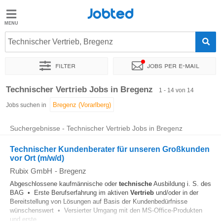
Jobted
Jobted
Jobs
Technischer Vertrieb, Bregenz
Filter
Jobs per e-mail
Gehalt
Sortieren nach
Genauer Standort
Unternehmen
Personald
Technischer Vertrieb Jobs in Bregenz
1 - 14 von 14
Jobs suchen in
Suchergebnisse - Technischer Vertrieb Jobs in Bregenz
Technischer Kundenberater für unseren Großkunden
vor Ort (m/w/d)
Rubix GmbH
-
Bregenz
Abgeschlossene kaufmännische oder
technische
Ausbildung i. S. des
BAG • Erste Berufserfahrung im aktiven
Vertrieb
und/oder in der
Bereitstellung von Lösungen auf Basis der Kundenbedürfnisse
wünschenswert • Versierter Umgang mit den MS-Office-Produkten
und erste...