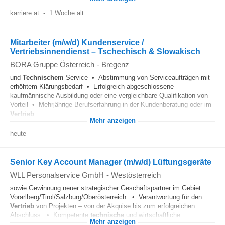
karriere.at
-
1 Woche alt
Mitarbeiter (m/w/d) Kundenservice /
Vertriebsinnendienst – Tschechisch & Slowakisch
BORA Gruppe Österreich
-
Bregenz
und
Technischem
Service • Abstimmung von Serviceaufträgen mit
erhöhtem Klärungsbedarf • Erfolgreich abgeschlossene
kaufmännische Ausbildung oder eine vergleichbare Qualifikation von
Vorteil • Mehrjährige Berufserfahrung in der Kundenberatung oder im
Vertrieb
...
Mehr anzeigen
heute
Senior Key Account Manager (m/w/d) Lüftungsgeräte
WLL Personalservice GmbH
-
Westösterreich
sowie Gewinnung neuer strategischer Geschäftspartner im Gebiet
Vorarlberg/Tirol/Salzburg/Oberösterreich. • Verantwortung für den
Vertrieb
von Projekten – von der Akquise bis zum erfolgreichen
Abschluss. • Kompetente
technische
und wirtschaftliche...
Mehr anzeigen