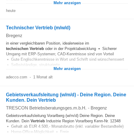
Mehr anzeigen
heute
Technischer Vertrieb (m/w/d)
Bregenz
in einer vergleichbaren Position, idealerweise im
technischen
Vertrieb
oder in der Projektabwicklung • Sicherer
Umgang mit ERP-Systemen; CAD-Kenntnisse sind von Vorteil
• Gute Englischkenntnisse in Wort und Schrift sind wünschenswert
• Selbstständige, strukturierte...
Mehr anzeigen
adecco.com
-
1 Monat alt
Gebietsverkaufsleitung (w/m/d) - Deine Region. Deine
Kunden. Dein Vertrieb
TRESCON Betriebsberatungsges.m.b.H.
-
Bregenz
Gebietsverkaufsleitung Vorarlberg (w/m/d) Deine Region. Deine
Kunden. Dein
Vertrieb
Industrie Region Vorarlberg Kenn-Nr. 12348
• Gehalt ab EUR 4.500,- Monatsbrutto (inkl. variabler Bestandteile)
• Home-Office-Möglichkeit • Freie...