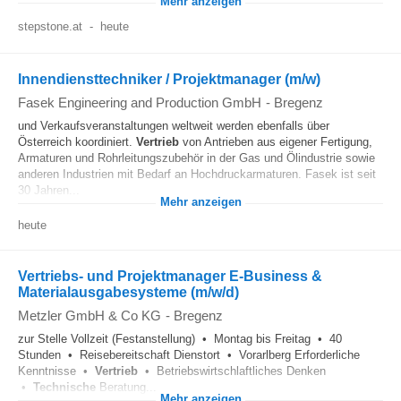
Mehr anzeigen
stepstone.at
-
heute
Innendiensttechniker / Projektmanager (m/w)
Fasek Engineering and Production GmbH
-
Bregenz
und Verkaufsveranstaltungen weltweit werden ebenfalls über
Österreich koordiniert.
Vertrieb
von Antrieben aus eigener Fertigung,
Armaturen und Rohrleitungszubehör in der Gas und Ölindustrie sowie
anderen Industrien mit Bedarf an Hochdruckarmaturen. Fasek ist seit
30 Jahren...
Mehr anzeigen
heute
Vertriebs- und Projektmanager E-Business &
Materialausgabesysteme (m/w/d)
Metzler GmbH & Co KG
-
Bregenz
zur Stelle Vollzeit (Festanstellung) • Montag bis Freitag • 40
Stunden • Reisebereitschaft Dienstort • Vorarlberg Erforderliche
Kenntnisse •
Vertrieb
• Betriebswirtschlaftliches Denken
•
Technische
Beratung...
Mehr anzeigen