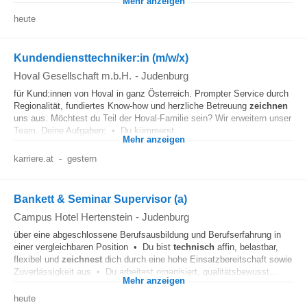
Mehr anzeigen
heute
Kundendiensttechniker:in (m/w/x)
Hoval Gesellschaft m.b.H.
-
Judenburg
für Kund:innen von Hoval in ganz Österreich. Prompter Service durch
Regionalität, fundiertes Know-how und herzliche Betreuung
zeichnen
uns aus. Möchtest du Teil der Hoval-Familie sein? Wir erweitern unser
Team. Deine Aufgaben: • Du kümmerst...
Mehr anzeigen
karriere.at
-
gestern
Bankett & Seminar Supervisor (a)
Campus Hotel Hertenstein
-
Judenburg
über eine abgeschlossene Berufsausbildung und Berufserfahrung in
einer vergleichbaren Position • Du bist
technisch
affin, belastbar,
flexibel und
zeichnest
dich durch eine hohe Einsatzbereitschaft sowie
Zuverlässigkeit aus • Du arbeitest organisiert, qualitätsbewusst...
Mehr anzeigen
heute