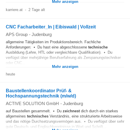
Mehr anzeigen
karriere.at
-
2 Tage alt
CNC Facharbeiter_In | Eibiswald | Vollzeit
APS Group
-
Judenburg
allgemeine Tätigkeiten im Produktionsbereich. Fachliche
Anforderungen: • Du hast eine abgeschlossene
technische
Ausbildung (Lehre, HTL oder vergleichbare Qualifikation). • Du
verfügst über mehrjährige Berufserfahrung als Zerspanungstechniker
oder CNC...
Mehr anzeigen
heute
Baustellenkoordinator Prüf- &
Hochspannungstechnik (m/w/d)
ACTIVE SOLUTION GmbH
-
Judenburg
auf Baustellen gesammelt. • Du
zeichnest
dich durch ein starkes
allgemeines
technisches
Verständnis, eine strukturierte Arbeitsweise
und das nötige Durchsetzungsvermögen aus. • Du verfügst über sehr
gute Deutsch- und Englischkenntnisse in Wort und Schrift...