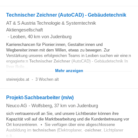
Technischer Zeichner (AutoCAD) - Gebäudetechnik
AT & S Austria Technologie & Systemtechnik
Aktiengesellschaft
-
Leoben
, 40 km von Judenburg
Karrierechancen für Pionier:innen, Gestalter:innen und
Wegbereiter:innen mit dem Willen, etwas zu bewegen. Zur
Verstärkung unseres erfolgreichen Teams in Leoben suchen wir eine:n
engagierte:n
Technischer
Zeichner
(AutoCAD) - Gebäudetechnik In
Ihrer Rolle...
Mehr anzeigen
steirerjobs.at
-
3 Wochen alt
Projekt-Sachbearbeiter (m/w)
Neuco AG
-
Wolfsberg
, 37 km von Judenburg
sich vertrauensvoll an Sie, und unsere Lichtberater können ihre
Kapazität voll auf die Marktbearbeitung und die Kundenbetreuung vor
Ort konzentrieren. • Sie verfügen über eine abgeschlossene
Ausbildung im
technischen
(Elektroplaner, -
zeichner
, Lichtplaner
o.ä...