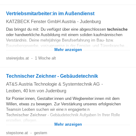
Vertriebsmitarbeiter:in im Außendienst
KATZBECK Fenster GmbH Austria
-
Judenburg
Das bringst du mit: Du verfügst über eine abgeschlossen
technische
oder handwerkliche Ausbildung mit einem soliden kaufmännischen
Verständnis. Deine mehrjährige Berufserfahrung im Bau- bzw.
Baunebengewerbe, vorzugsweise in der Fenster- und Türenbranche...
Mehr anzeigen
steirerjobs.at
-
1 Woche alt
Technischer Zeichner - Gebäudetechnik
AT&S Austria Technologie & Systemtechnik AG
-
Leoben
, 40 km von Judenburg
für Pionier:innen, Gestalter:innen und Wegbereiter:innen mit dem
Willen, etwas zu bewegen. Zur Verstärkung unseres erfolgreichen
Teamsin Leoben suchen wir eine:n engagierte:n
Technischer
Zeichner
- Gebäudetechnik Aufgaben In Ihrer Rolle
erstellen, pflegen...
Mehr anzeigen
stepstone.at
-
gestern