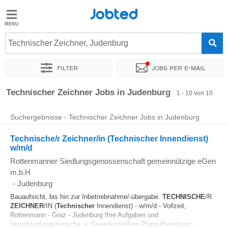
Jobted
Jobted
Jobs
Technischer Zeichner, Judenburg
Filter
Jobs per e-mail
Gehalt
Sortieren nach
Genauer Standort
Unternehmen
Personald
Technischer Zeichner Jobs in Judenburg
1 - 10 von 10
Suchergebnisse - Technischer Zeichner Jobs in Judenburg
Technische/r Zeichner/in (Technischer Innendienst)
w/m/d
Rottenmanner Siedlungsgenossenschaft gemeinnützige eGen
m.b.H
-
Judenburg
Bauaufsicht, bis hin zur Inbetriebnahme/-übergabe.
TECHNISCHE
/R
ZEICHNER
/IN (
Technischer
Innendienst) - w/m/d - Vollzeit,
Rottenmann - Graz - Judenburg Ihre Aufgaben und
Verantwortungsbereiche • Gewerksmäßige Planaufbereitung...