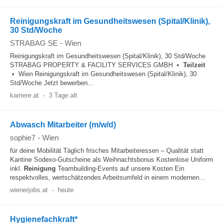
Reinigungskraft im Gesundheitswesen (Spital/Klinik),
30 Std/Woche
STRABAG SE
-
Wien
Reinigungskraft im Gesundheitswesen (Spital/Klinik), 30 Std/Woche
STRABAG PROPERTY & FACILITY SERVICES GMBH •
Teilzeit
• Wien Reinigungskraft im Gesundheitswesen (Spital/Klinik), 30
Std/Woche Jetzt bewerben...
karriere.at
-
3 Tage alt
Abwasch Mitarbeiter (m/w/d)
sophie7
-
Wien
für deine Mobilität Täglich frisches Mitarbeiteressen – Qualität statt
Kantine Sodexo‑Gutscheine als Weihnachtsbonus Kostenlose Uniform
inkl.
Reinigung
Teambuilding-Events auf unsere Kosten Ein
respektvolles, wertschätzendes Arbeitsumfeld in einem modernen...
wienerjobs.at
-
heute
Hygienefachkraft*