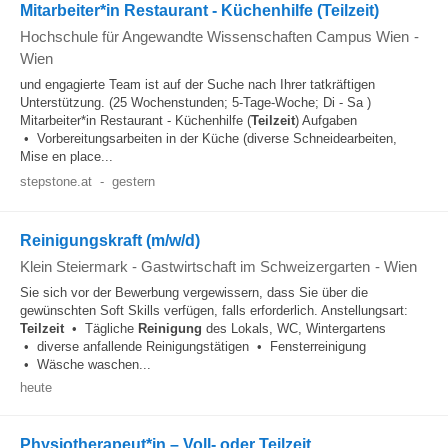
Mitarbeiter*in Restaurant - Küchenhilfe (Teilzeit)
Hochschule für Angewandte Wissenschaften Campus Wien
-
Wien
und engagierte Team ist auf der Suche nach Ihrer tatkräftigen
Unterstützung. (25 Wochenstunden; 5-Tage-Woche; Di - Sa )
Mitarbeiter*in Restaurant - Küchenhilfe (
Teilzeit
) Aufgaben
• Vorbereitungsarbeiten in der Küche (diverse Schneidearbeiten,
Mise en place...
stepstone.at
-
gestern
Reinigungskraft (m/w/d)
Klein Steiermark - Gastwirtschaft im Schweizergarten
-
Wien
Sie sich vor der Bewerbung vergewissern, dass Sie über die
gewünschten Soft Skills verfügen, falls erforderlich. Anstellungsart:
Teilzeit
• Tägliche
Reinigung
des Lokals, WC, Wintergartens
• diverse anfallende Reinigungstätigen • Fensterreinigung
• Wäsche waschen...
heute
Physiotherapeut*in – Voll- oder Teilzeit