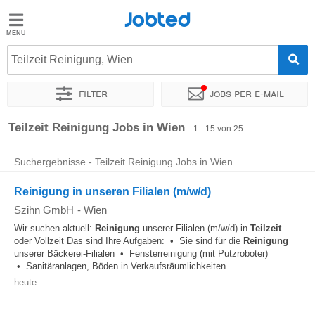
Jobted
Jobted
Jobs
Teilzeit Reinigung, Wien
Filter
Jobs per e-mail
Gehalt
Sortieren nach
Genauer Standort
Unternehmen
Zeitintens
Teilzeit Reinigung Jobs in Wien
1 - 15 von 25
Suchergebnisse - Teilzeit Reinigung Jobs in Wien
Reinigung in unseren Filialen (m/w/d)
Szihn GmbH
-
Wien
Wir suchen aktuell:
Reinigung
unserer Filialen (m/w/d) in
Teilzeit
oder Vollzeit Das sind Ihre Aufgaben: • Sie sind für die
Reinigung
unserer Bäckerei-Filialen • Fensterreinigung (mit Putzroboter)
• Sanitäranlagen, Böden in Verkaufsräumlichkeiten...
heute