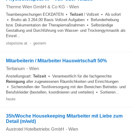
Therme Wien GmbH & Co KG
-
Wien
Teambesprechungen ECKDATEN •
Teilzeit
/ Vollzeit • Ab sofort
• Brutto ab 3.264,00 Basis Vollzeit Aufgaben • Befunderhebung
bzw. Dokumentation der Therapiemaßnahmen • Selbständige
Gestaltung und Durchführung von Wasser- und Trockengymnastik als
Einzel...
stepstone.at
-
gestern
Mitarbeiterin / Mitarbeiter Hauswirtschaft 50%
Tertianum
-
Wien
Anstellungsart:
Teilzeit
• Verantwortlich für die fachgerechte
Reinigung
aller zugewiesenen Räumlichkeiten und Einrichtungen
• Sicherstellen der Textilversorgung mit den Bereichen Betriebs- und
Berufskleider (bestellen, koordinieren und verteilen) • Sortieren...
heute
35h/Woche Housekeeping Mitarbeiter mit Liebe zum
Detail (m/w/d)
Austrotel Hotelbetriebs GmbH
-
Wien