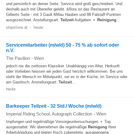
und persönlich an deiner Seite. Service wird groß geschrieben. Und
deshalb auch mit Übereifer gelebt. &flora ist das Restaurant an
Gilberts Seite - mit 3 Gault Millau Hauben und 88 Falstaff-Punkten
ausgezeichnet. Anstellungsart:
Teilzeit
Aufgaben •
Reinigung
...
stepstone.at
-
heute
Servicemitarbeiter (m/w/d) 50 - 75 % ab sofort oder
n.V.
The Pavilion
-
Wien
jedoch nie die zeitlosen Klassiker. Unabhängig von Alter, Herkunft
oder Vorlieben heissen wir jeden Gast herzlich willkommen. Bei uns
steht der Mensch im Mittelpunkt, sei es in der Küche, im Service oder
am Gasttisch. Anstellungsart:
Teilzeit
...
heute
Barkeeper Teilzeit - 32 Std./ Woche (m/w/d)
Imperial Riding School, Autograph Collection
-
Wien
Impfungen und regelmäßige Vorsorgeuntersuchungen • Top
ausgestattet: Wir übernehmen die regelmäßige
Reinigung
Ihrer
Arbeitskleidung und bieten frisch zubereitete, ausgewogene