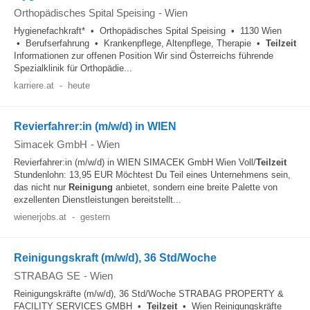
Orthopädisches Spital Speising
-
Wien
Hygienefachkraft* • Orthopädisches Spital Speising • 1130 Wien
• Berufserfahrung • Krankenpflege, Altenpflege, Therapie •
Teilzeit
Informationen zur offenen Position Wir sind Österreichs führende
Spezialklinik für Orthopädie...
karriere.at
-
heute
Revierfahrer:in (m/w/d) in WIEN
Simacek GmbH
-
Wien
Revierfahrer:in (m/w/d) in WIEN SIMACEK GmbH Wien Voll/
Teilzeit
Stundenlohn: 13,95 EUR Möchtest Du Teil eines Unternehmens sein,
das nicht nur
Reinigung
anbietet, sondern eine breite Palette von
exzellenten Dienstleistungen bereitstellt...
wienerjobs.at
-
gestern
Reinigungskraft (m/w/d), 36 Std/Woche
STRABAG SE
-
Wien
Reinigungskräfte (m/w/d), 36 Std/Woche STRABAG PROPERTY &
FACILITY SERVICES GMBH •
Teilzeit
• Wien Reinigungskräfte