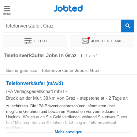
Jobted
Jobted
Jobs
Telefonverkäufer, Graz
Filter
Jobs per e-mail
Gehalt
Sortieren nach
Genauer Standort
Telefonverkäufer Jobs in Graz
1 - 1 von 1
Suchergebnisse - Telefonverkäufer Jobs in Graz
Telefonverkäufer (m/w/d)
IPA Verlagsgesellschaft mbH
-
Bruck an der Mur
, 38 km von Graz
-
stepstone.at
-
2 Tage alt
zu schützen. Die IPA Präventionsbroschüren informieren über
mögliche Gefahren und bewahren Menschen vor vermeidbarem
Unglück. Wollen auch Sie Geld verdienen, während Sie etwas Gutes
tun? Möchten Sie von 40 Jahren Erfahrung im
Telefonverkauf
profitieren...
Mehr anzeigen