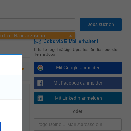
 in Ihrer Nähe anzusehen
Jobs via E-Mail erhalten!
Erhalte regelmäßige Updates für die neuesten
Terna
Jobs
Mit Google anmelden
hen Sie nach
Mit Facebook anmelden
Mit Linkedin anmelden
!
oder