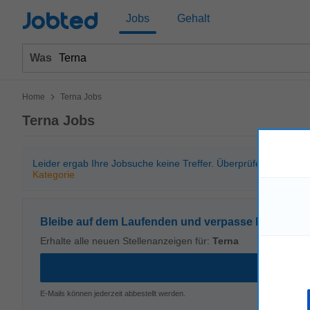
Jobted
Jobs
Gehalt
Was
>
Home
Terna Jobs
Terna Jobs
Leider ergab Ihre Jobsuche keine Treffer. Überprüfen Sie bitt
Kategorie
Bleibe auf dem Laufenden und verpasse kein Stell
Erhalte alle neuen Stellenanzeigen für:
Terna
E-Mails können jederzeit abbestellt werden.