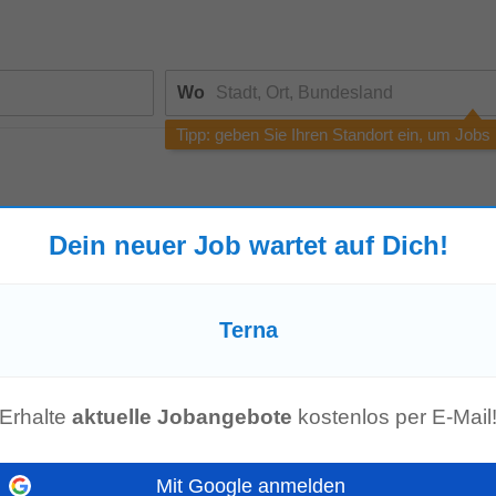
Wo
Tipp: geben Sie Ihren Standort ein, um Jobs
Dein neuer Job wartet auf Dich!
e die Rechtschreibung, versuchen Sie eine andere Suchanfrage oder
suc
Terna
enangebot mehr!
Erhalte
aktuelle Jobangebote
kostenlos per E-Mail
Mit Google anmelden