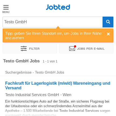
Jobted
Jobted
Jobs
Testo GmbH
Tipp: geben Sie Ihren Standort ein, um Jobs in Ihrer Nähe
Gehalt
anzusehen
Filter
Jobs per e-mail
Sortieren nach
Unternehmen
Testo GmbH Jobs
1 - 1 von 1
Suchergebnisse - Testo GmbH Jobs
Fachkraft für Lagerlogistik (m/w/d) Wareneingang und
Versand
Testo Industrial Services GmbH
-
Wien
Ein funktionstüchtiges Auto auf der Straße, ein sicheres Flugzeug bei
der Urlaubsreise oder ein schmerzlinderndes Arzneimittel aus der
Apotheke – 1.500 Mitarbeitende bei
Testo
Industrial
Services
sorgen
europaweit durch messtechnische...