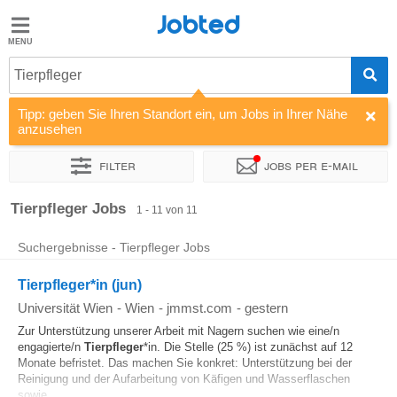
Jobted
Jobted
Jobs
Tierpfleger
Tipp: geben Sie Ihren Standort ein, um Jobs in Ihrer Nähe
Gehalt
anzusehen
Filter
Jobs per e-mail
Sortieren nach
Unternehmen
Vertragsart
Zeitintensität
Tierpfleger Jobs
1 - 11 von 11
Suchergebnisse - Tierpfleger Jobs
Tierpfleger*in (jun)
Universität Wien
-
Wien
-
jmmst.com
-
gestern
Zur Unterstützung unserer Arbeit mit Nagern suchen wie eine/n
engagierte/n
Tierpfleger
*in. Die Stelle (25 %) ist zunächst auf 12
Monate befristet. Das machen Sie konkret: Unterstützung bei der
Reinigung und der Aufarbeitung von Käfigen und Wasserflaschen
sowie...