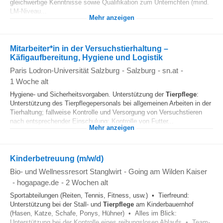
gleichwertige Kenntnisse sowie Qualifikation zum Unterrichten (mind.
LM-Niveau...
Mehr anzeigen
Mitarbeiter*in in der Versuchstierhaltung –
Käfigaufbereitung, Hygiene und Logistik
Paris Lodron-Universität Salzburg
-
Salzburg
-
sn.at
-
1 Woche alt
Hygiene- und Sicherheitsvorgaben. Unterstützung der
Tierpflege
:
Unterstützung des Tierpflegepersonals bei allgemeinen Arbeiten in der
Tierhaltung; fallweise Kontrolle und Versorgung von Versuchstieren
nach entsprechender Einschulung; Kontrolle von Futter...
Mehr anzeigen
Kinderbetreuung (m/w/d)
Bio- und Wellnessresort Stanglwirt
-
Going am Wilden Kaiser
-
hogapage.de
-
2 Wochen alt
Sportabteilungen (Reiten, Tennis, Fitness, usw.) • Tierfreund:
Unterstützung bei der Stall- und
Tierpflege
am Kinderbauernhof
(Hasen, Katze, Schafe, Ponys, Hühner) • Alles im Blick:
Unterstützung bei der Kontrolle eines reibungslosen Ablaufs • Team-