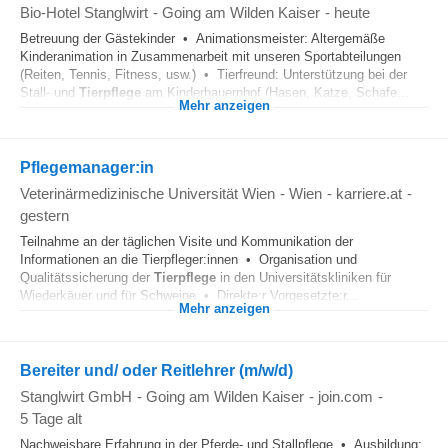
Bio-Hotel Stanglwirt
-
Going am Wilden Kaiser
-
heute
Betreuung der Gästekinder • Animationsmeister: Altergemäße
Kinderanimation in Zusammenarbeit mit unseren Sportabteilungen
(Reiten, Tennis, Fitness, usw.) • Tierfreund: Unterstützung bei der
Stall- und
Tierpflege
am Kinderbauernhof (Hasen, Katze, Schafe...
Mehr anzeigen
Pflegemanager:in
Veterinärmedizinische Universität Wien
-
Wien
-
karriere.at
-
gestern
Teilnahme an der täglichen Visite und Kommunikation der
Informationen an die Tierpfleger:innen • Organisation und
Qualitätssicherung der
Tierpflege
in den Universitätskliniken für
Wiederkäuer und für Schweine • Direkte:r Vorgesetzte:r...
Mehr anzeigen
Bereiter und/ oder Reitlehrer (m/w/d)
Stanglwirt GmbH
-
Going am Wilden Kaiser
-
join.com
-
5 Tage alt
Nachweisbare Erfahrung in der Pferde- und Stallpflege • Ausbildung: