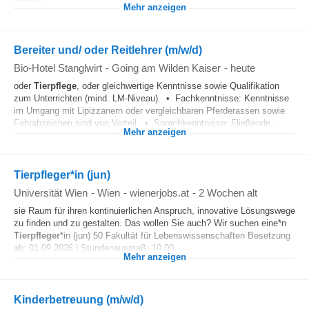
Mehr anzeigen
Bereiter und/ oder Reitlehrer (m/w/d)
Bio-Hotel Stanglwirt
-
Going am Wilden Kaiser
-
heute
oder
Tierpflege
, oder gleichwertige Kenntnisse sowie Qualifikation
zum Unterrichten (mind. LM-Niveau). • Fachkenntnisse: Kenntnisse
im Umgang mit Lipizzanern oder vergleichbaren Pferderassen sowie
Fahrabzeichen sind von Vorteil. • Sprachkenntnisse: Fließende...
Mehr anzeigen
Tierpfleger*in (jun)
Universität Wien
-
Wien
-
wienerjobs.at
-
2 Wochen alt
sie Raum für ihren kontinuierlichen Anspruch, innovative Lösungswege
zu finden und zu gestalten. Das wollen Sie auch? Wir suchen eine*n
Tierpfleger
*in (jun) 50 Fakultät für Lebenswissenschaften Besetzung
ab: 01.09.2026 | Stundenausmaß: 10.00...
Mehr anzeigen
Kinderbetreuung (m/w/d)