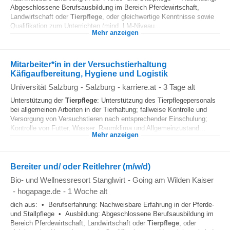
Abgeschlossene Berufsausbildung im Bereich Pferdewirtschaft,
Landwirtschaft oder
Tierpflege
, oder gleichwertige Kenntnisse sowie
Qualifikation zum Unterrichten (mind. LM-Niveau...
Mehr anzeigen
Mitarbeiter*in in der Versuchstierhaltung
Käfigaufbereitung, Hygiene und Logistik
Universität Salzburg
-
Salzburg
-
karriere.at
-
3 Tage alt
Unterstützung der
Tierpflege
: Unterstützung des Tierpflegepersonals
bei allgemeinen Arbeiten in der Tierhaltung; fallweise Kontrolle und
Versorgung von Versuchstieren nach entsprechender Einschulung;
Kontrolle von Futter, Wasser, Raumklima und Allgemeinzustand...
Mehr anzeigen
Bereiter und/ oder Reitlehrer (m/w/d)
Bio- und Wellnessresort Stanglwirt
-
Going am Wilden Kaiser
-
hogapage.de
-
1 Woche alt
dich aus: • Berufserfahrung: Nachweisbare Erfahrung in der Pferde-
und Stallpflege • Ausbildung: Abgeschlossene Berufsausbildung im
Bereich Pferdewirtschaft, Landwirtschaft oder
Tierpflege
, oder