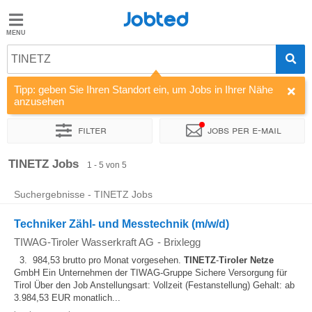
Jobted
Jobted
Jobs
TINETZ
Tipp: geben Sie Ihren Standort ein, um Jobs in Ihrer Nähe
Gehalt
anzusehen
Filter
Jobs per e-mail
Sortieren nach
Unternehmen
Zeitintensität
TINETZ Jobs
1 - 5 von 5
Suchergebnisse - TINETZ Jobs
Techniker Zähl- und Messtechnik (m/w/d)
TIWAG-Tiroler Wasserkraft AG
-
Brixlegg
3. 984,53 brutto pro Monat vorgesehen.
TINETZ
-
Tiroler
Netze
GmbH Ein Unternehmen der TIWAG-Gruppe Sichere Versorgung für
Tirol Über den Job Anstellungsart: Vollzeit (Festanstellung) Gehalt: ab
3.984,53 EUR monatlich...