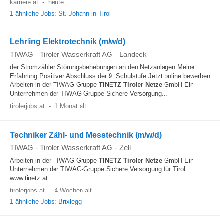
karriere.at
-
heute
1 ähnliche Jobs: St. Johann in Tirol
Lehrling Elektrotechnik (m/w/d)
TIWAG - Tiroler Wasserkraft AG
-
Landeck
der Stromzähler Störungsbehebungen an den Netzanlagen Meine
Erfahrung Positiver Abschluss der 9. Schulstufe Jetzt online bewerben
Arbeiten in der TIWAG-Gruppe
TINETZ
-
Tiroler
Netze
GmbH Ein
Unternehmen der TIWAG-Gruppe Sichere Versorgung...
tirolerjobs.at
-
1 Monat alt
Techniker Zähl- und Messtechnik (m/w/d)
TIWAG - Tiroler Wasserkraft AG
-
Zell
Arbeiten in der TIWAG-Gruppe
TINETZ
-
Tiroler
Netze
GmbH Ein
Unternehmen der TIWAG-Gruppe Sichere Versorgung für Tirol
www.tinetz.at
tirolerjobs.at
-
4 Wochen alt
1 ähnliche Jobs: Brixlegg