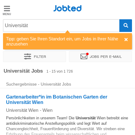
Jobted
Jobted
Jobs
Universität
Tipp: geben Sie Ihren Standort ein, um Jobs in Ihrer Nähe
Gehalt
anzusehen
Filter
Jobs per e-mail
Sortieren nach
Unternehmen
Personaldienstleister
Vertra
Universität Jobs
1 - 15 von 1 726
Suchergebnisse - Universität Jobs
Gartenarbeiter*in im Botanischen Garten der
Universität Wien
Universität Wien
-
Wien
Persönlichkeiten in unserem Team! Die
Universität
Wien betreibt eine
antidiskriminatorische Anstellungspolitik und legt Wert auf
Chancengleichheit, Frauenförderung und Diversität. Wir streben eine
Erhöhung des Frauenanteils beim wissenschaftlichen und