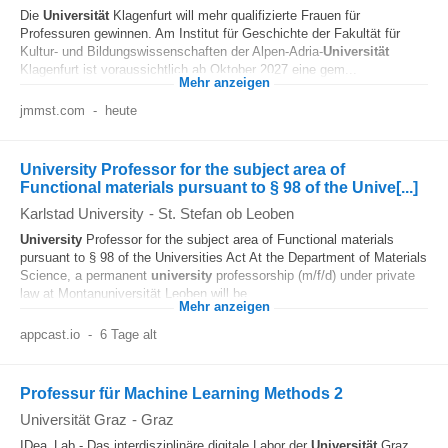
Die
Universität
Klagenfurt will mehr qualifizierte Frauen für
Professuren gewinnen. Am Institut für Geschichte der Fakultät für
Kultur- und Bildungswissenschaften der Alpen-Adria-
Universität
Klagenfurt ist voraussichtlich ab Oktober 2027 eine gem...
Mehr anzeigen
jmmst.com
-
heute
University Professor for the subject area of
Functional materials pursuant to § 98 of the Unive[...]
Karlstad University
-
St. Stefan ob Leoben
University
Professor for the subject area of Functional materials
pursuant to § 98 of the Universities Act At the Department of Materials
Science, a permanent
university
professorship (m/f/d) under private
law at Montanuniversität Leoben will be...
Mehr anzeigen
appcast.io
-
6 Tage alt
Professur für Machine Learning Methods 2
Universität Graz
-
Graz
IDea_Lab - Das interdisziplinäre digitale Labor der
Universität
Graz