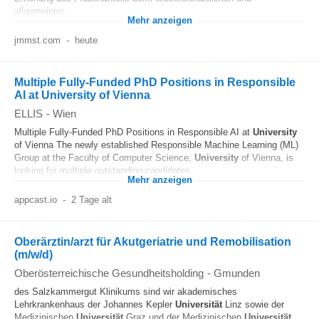
allgemeinen...
Mehr anzeigen
jmmst.com
-
heute
Multiple Fully-Funded PhD Positions in Responsible
AI at University of Vienna
ELLIS
-
Wien
Multiple Fully-Funded PhD Positions in Responsible AI at
University
of Vienna The newly established Responsible Machine Learning (ML)
Group at the Faculty of Computer Science,
University
of Vienna, is
looking for multiple outstanding candidates...
Mehr anzeigen
appcast.io
-
2 Tage alt
Oberärztin/arzt für Akutgeriatrie und Remobilisation
(m/w/d)
Oberösterreichische Gesundheitsholding
-
Gmunden
des Salzkammergut Klinikums sind wir akademisches
Lehrkrankenhaus der Johannes Kepler
Universität
Linz sowie der
Medizinischen
Universität
Graz und der Medizinischen
Universität