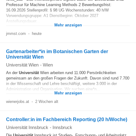
Professur für Machine Learning Methods 2 Bewerbungsfrist:
16.09.2026 Stellenprofil: § 98 UG Wochenstunden: 40 h/W
Verwendungsgruppe: A1 Dienstbeginn: Oktober 2027
Anstellungsdauer...
Mehr anzeigen
jmmst.com
-
heute
Gartenarbeiter*in im Botanischen Garten der
Universität Wien
Universität Wien
-
Wien
An der
Universität
Wien arbeiten rund 11.000 Persönlichkeiten
gemeinsam an den großen Fragen der Zukunft. Davon sind rund 7.700
in der Wissenschaft und Lehre beschäftigt, weitere 3.000 in der
Administration und Organisation. Wir suchen eine*n...
Mehr anzeigen
wienerjobs.at
-
2 Wochen alt
Controller:in im Fachbereich Reporting (20 h/Woche)
Universität Innsbruck
-
Innsbruck
Die
Universität
Innsbruck ist Studien-, Forschungs- und Arbeitsplatz