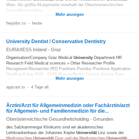
Wien. Als größte Akutgeriatrie innerhalb der Oberösterreichischen
Gesundheitsholding...
Mehr anzeigen
heyjobs.co
-
heute
University Dentist / Conservative Dentistry
EURAXESS Ireland
-
Graz
Organisation/Company Graz Medical
University
Department HR
Research Field Medical sciences » Other Researcher Profile
Recognised Researcher (R2) Positions Postdoc Positions Application
Deadline 6 Aug 2026 - 23:59 (Europe/Berlin) Country Austria Type...
Mehr anzeigen
appcast.io
-
4 Tage alt
Ärztin/Arzt für Allgemeinmedizin oder Fachärztin/arzt
für Allgemein- und Familienmedizin für die...
Oberösterreichische Gesundheitsholding
-
Gmunden
des Salzkammergut Klinikums sind wir akademisches
Lehrkrankenhaus der Johannes Kepler
Universität
Linz sowie der
Medizinischen
Universität
Graz und der Medizinischen
Universität