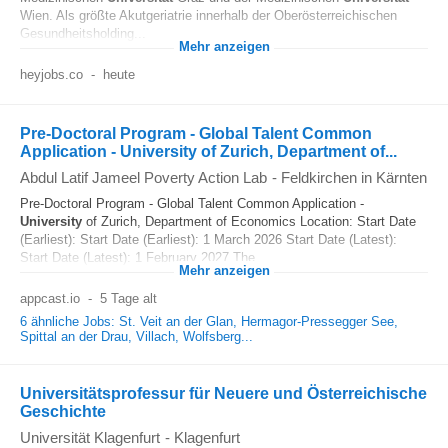
Wien. Als größte Akutgeriatrie innerhalb der Oberösterreichischen
Gesundheitsholding...
Mehr anzeigen
heyjobs.co
-
heute
Pre-Doctoral Program - Global Talent Common
Application - University of Zurich, Department of...
Abdul Latif Jameel Poverty Action Lab
-
Feldkirchen in Kärnten
Pre-Doctoral Program - Global Talent Common Application -
University
of Zurich, Department of Economics Location: Start Date
(Earliest): Start Date (Earliest): 1 March 2026 Start Date (Latest):
Start Date (Latest): 1 February 2027 The...
Mehr anzeigen
appcast.io
-
5 Tage alt
6 ähnliche Jobs: St. Veit an der Glan, Hermagor-Pressegger See,
Spittal an der Drau, Villach, Wolfsberg...
Universitätsprofessur für Neuere und Österreichische
Geschichte
Universität Klagenfurt
-
Klagenfurt