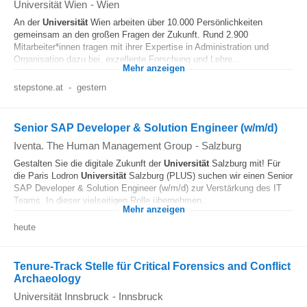
Universität Wien
-
Wien
An der
Universität
Wien arbeiten über 10.000 Persönlichkeiten
gemeinsam an den großen Fragen der Zukunft. Rund 2.900
Mitarbeiter*innen tragen mit ihrer Expertise in Administration und
Organisation dazu bei, exzellente Forschung und Lehre...
Mehr anzeigen
stepstone.at
-
gestern
Senior SAP Developer & Solution Engineer (w/m/d)
Iventa. The Human Management Group
-
Salzburg
Gestalten Sie die digitale Zukunft der
Universität
Salzburg mit! Für
die Paris Lodron
Universität
Salzburg (PLUS) suchen wir einen Senior
SAP Developer & Solution Engineer (w/m/d) zur Verstärkung des IT
Teams. In dieser vielseitigen Rolle übernehmen...
Mehr anzeigen
heute
Tenure-Track Stelle für Critical Forensics and Conflict
Archaeology
Universität Innsbruck
-
Innsbruck