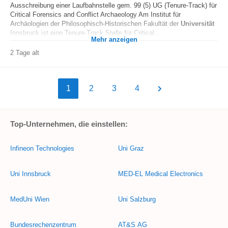
Ausschreibung einer Laufbahnstelle gem. 99 (5) UG (Tenure-Track) für
Critical Forensics and Conflict Archaeology Am Institut für
Archäologien der Philosophisch-Historischen Fakultät der
Universität
Innsbruck ist eine Tenure-Track Stelle für Critical...
Mehr anzeigen
2 Tage alt
1
2
3
4
Top-Unternehmen, die einstellen:
Infineon Technologies
Uni Graz
Uni Innsbruck
MED-EL Medical Electronics
MedUni Wien
Uni Salzburg
Bundesrechenzentrum
AT&S AG