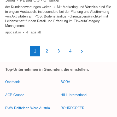
Seher + Partner OG
-
Gmunden
der Kundenerwartungen weiter. • Mit Marketing und
Vertrieb
sind Sie
in engem Austausch, insbesondere bei der Planung und Abstimmung
von Aktivitäten am POS. Bodenständige Führungspersönlichkeit mit
Leidenschaft für den Retail und Erfahrung im Einkauf/Category
Management...
appcast.io
-
4 Tage alt
1
2
3
4
Top-Unternehmen in Gmunden, die einstellen:
Oberbank
BORA
ACP Gruppe
HILL International
RWA Raiffeisen Ware Austria
ROHRDORFER