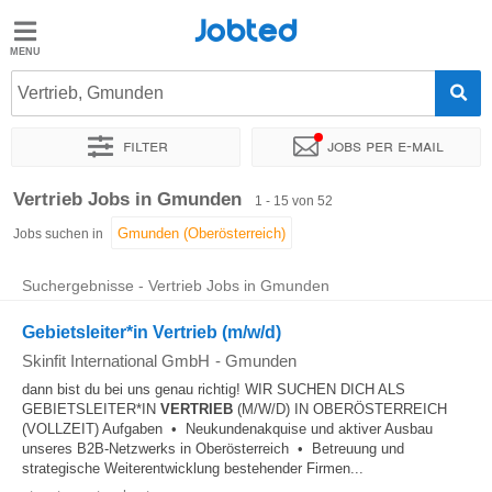
Jobted
Jobted
Jobs
Vertrieb, Gmunden
Filter
Jobs per e-mail
Gehalt
Sortieren nach
Genauer Standort
Unternehmen
Personald
Vertrieb Jobs in Gmunden
1 - 15 von 52
Jobs suchen in
Suchergebnisse - Vertrieb Jobs in Gmunden
Gebietsleiter*in Vertrieb (m/w/d)
Skinfit International GmbH
-
Gmunden
dann bist du bei uns genau richtig! WIR SUCHEN DICH ALS
GEBIETSLEITER*IN
VERTRIEB
(M/W/D) IN OBERÖSTERREICH
(VOLLZEIT) Aufgaben • Neukundenakquise und aktiver Ausbau
unseres B2B-Netzwerks in Oberösterreich • Betreuung und
strategische Weiterentwicklung bestehender Firmen...