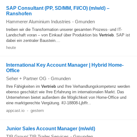
SAP Consultant (PP, SD/MM, FI/CO) (m/w/d) –
Ranshofen
Hammerer Aluminium Industries
-
Gmunden
treiben wir die Transformation unserer gesamten Prozess- und IT-
Landschaft voran – von Einkauf über Produktion bis
Vertrieb
. SAP ist
dabei ein zentraler Baustein....
heute
International Key Account Manager | Hybrid Home-
Office
Seher + Partner OG
-
Gmunden
Ihre Fähigkeiten im
Vertrieb
und Ihre Verhandlungskompetenz werden
ebenso geschätzt wie Ihre Erfahrung im internationalen Markt. Das
Unternehmen bietet außerdem die Möglichkeit von Home-Office und
eine marktgerechte Vergütung. #J-18808-Ljbffr...
appcast.io
-
gestern
Junior Sales Account Manager (m/w/d)
TIP Group/ TIP Trailer Services
-
Gmunden