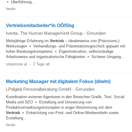
• Überführung...
heute
Vertriebsmitarbeiter*in OÖ/Sbg
Iventa. The Human Management Group
-
Gmunden
Mehrjährige Erfahrung im
Vertrieb
– idealerweise von (Präzisions-)
Werkzeugen • Verhandlungs- und Präsentationsgeschick gepaart mit
hoher Beratungskompetenz • Eigenmotivation, selbstständige
Arbeitsweise und organisatorische Fähigkeiten • Sicherer Umgang...
stepstone.at
-
2 Tage alt
Marketing Manager mit digitalem Fokus (d/w/m)
LPdigital Personalberatung GmbH
-
Gmunden
Koordination externer Agenturen in den Bereichen Grafik, Text, Social
Media und SEO • Erstellung und Umsetzung von
Produktvermarktungskonzepten in enger Abstimmung mit dem
Vertrieb
• Entwicklung von Print- und Online-Werbemitteln sowie
Erstellung...
heute