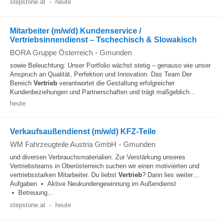
stepstone.at
-
heute
Mitarbeiter (m/w/d) Kundenservice /
Vertriebsinnendienst – Tschechisch & Slowakisch
BORA Gruppe Österreich
-
Gmunden
sowie Beleuchtung: Unser Portfolio wächst stetig – genauso wie unser
Anspruch an Qualität, Perfektion und Innovation. Das Team Der
Bereich
Vertrieb
verantwortet die Gestaltung erfolgreicher
Kundenbeziehungen und Partnerschaften und trägt maßgeblich...
heute
Verkaufsaußendienst (m/w/d) KFZ-Teile
WM Fahrzeugteile Austria GmbH
-
Gmunden
und diversen Verbrauchsmaterialien. Zur Verstärkung unseres
Vertriebsteams in Oberösterreich suchen wir einen motivierten und
vertriebsstarken Mitarbeiter. Du liebst
Vertrieb
? Dann lies weiter…
Aufgaben • Aktive Neukundengewinnung im Außendienst
• Betreuung...
stepstone.at
-
heute