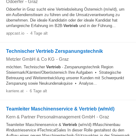
Odoerfer
-
Graz
Odoerfer in Graz sucht eine Vertriebsleitung Österreich (m/w/d), um
ein Außendienstteam zu führen und die Umsatzverantwortung zu
übernehmen. Die ideale Kandidatin oder der ideale Kandidat hat
umfangreiche Erfahrung im B2B-
Vertrieb
und in der Führung...
appcast.io
-
4 Tage alt
Technischer Vertrieb Zerspanungstechnik
Metzler GmbH & Co KG
-
Graz
möchten. Technischer
Vertrieb
- Zerspanungstechnik Region
Steiermark/Kärnten/Oberösterreich Ihre Aufgaben • Strategische
Betreuung und Weiterentwicklung unserer Kunden mit Schwerpunkt
Zerspanung sowie Neukundenakquise • Analyse...
karriere.at
-
6 Tage alt
Teamleiter Maschinenservice & Vertrieb (w/m/d)
Kern & Partner Personalmanagement GmbH
-
Graz
Teamleiter Maschinenservice &
Vertrieb
(w/m/d) #Maschinenbau
#Industrieservice #TechnicalSales In dieser Rolle gestaltest du den
Aufbau eines neuen Maschinentechnik-Stützpunktes in der Steiermark