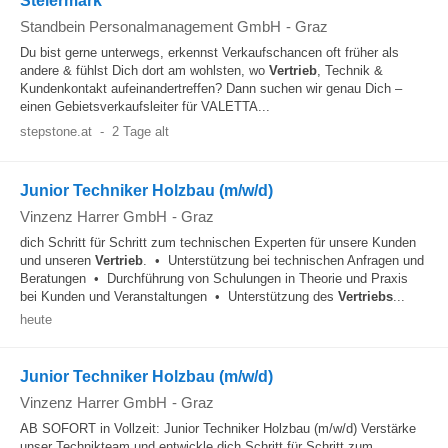
Steiermark
Standbein Personalmanagement GmbH
-
Graz
Du bist gerne unterwegs, erkennst Verkaufschancen oft früher als
andere & fühlst Dich dort am wohlsten, wo
Vertrieb
, Technik &
Kundenkontakt aufeinandertreffen? Dann suchen wir genau Dich –
einen Gebietsverkaufsleiter für VALETTA...
stepstone.at
-
2 Tage alt
Junior Techniker Holzbau (m/w/d)
Vinzenz Harrer GmbH
-
Graz
dich Schritt für Schritt zum technischen Experten für unsere Kunden
und unseren
Vertrieb
. • Unterstützung bei technischen Anfragen und
Beratungen • Durchführung von Schulungen in Theorie und Praxis
bei Kunden und Veranstaltungen • Unterstützung des
Vertriebs
...
heute
Junior Techniker Holzbau (m/w/d)
Vinzenz Harrer GmbH
-
Graz
AB SOFORT in Vollzeit: Junior Techniker Holzbau (m/w/d) Verstärke
unser Technikteam und entwickle dich Schritt für Schritt zum