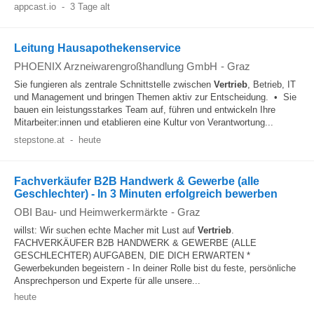
appcast.io
-
3 Tage alt
Leitung Hausapothekenservice
PHOENIX Arzneiwarengroßhandlung GmbH
-
Graz
Sie fungieren als zentrale Schnittstelle zwischen
Vertrieb
, Betrieb, IT
und Management und bringen Themen aktiv zur Entscheidung. • Sie
bauen ein leistungsstarkes Team auf, führen und entwickeln Ihre
Mitarbeiter:innen und etablieren eine Kultur von Verantwortung...
stepstone.at
-
heute
Fachverkäufer B2B Handwerk & Gewerbe (alle
Geschlechter) - In 3 Minuten erfolgreich bewerben
OBI Bau- und Heimwerkermärkte
-
Graz
willst: Wir suchen echte Macher mit Lust auf
Vertrieb
.
FACHVERKÄUFER B2B HANDWERK & GEWERBE (ALLE
GESCHLECHTER) AUFGABEN, DIE DICH ERWARTEN *
Gewerbekunden begeistern - In deiner Rolle bist du feste, persönliche
Ansprechperson und Experte für alle unsere...
heute