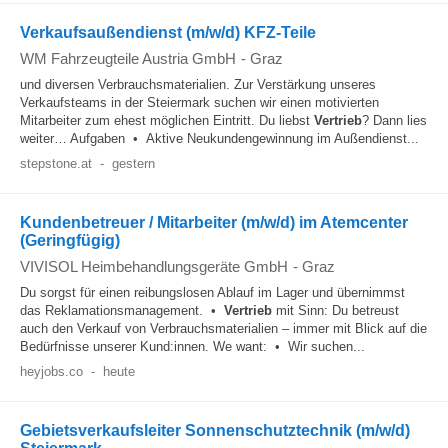
Verkaufsaußendienst (m/w/d) KFZ-Teile
WM Fahrzeugteile Austria GmbH
-
Graz
und diversen Verbrauchsmaterialien. Zur Verstärkung unseres
Verkaufsteams in der Steiermark suchen wir einen motivierten
Mitarbeiter zum ehest möglichen Eintritt. Du liebst
Vertrieb
? Dann lies
weiter… Aufgaben • Aktive Neukundengewinnung im Außendienst...
stepstone.at
-
gestern
Kundenbetreuer / Mitarbeiter (m/w/d) im Atemcenter
(Geringfügig)
VIVISOL Heimbehandlungsgeräte GmbH
-
Graz
Du sorgst für einen reibungslosen Ablauf im Lager und übernimmst
das Reklamationsmanagement. •
Vertrieb
mit Sinn: Du betreust
auch den Verkauf von Verbrauchsmaterialien – immer mit Blick auf die
Bedürfnisse unserer Kund:innen. We want: • Wir suchen...
heyjobs.co
-
heute
Gebietsverkaufsleiter Sonnenschutztechnik (m/w/d)