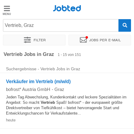
Jobted
Jobted
Jobs
Vertrieb, Graz
Filter
Jobs per e-mail
Gehalt
Sortieren nach
Genauer Standort
Unternehmen
Personald
Vertrieb Jobs in Graz
1 - 15 von 151
Suchergebnisse - Vertrieb Jobs in Graz
Verkäufer im Vertrieb (m/w/d)
bofrost* Austria GmbH
-
Graz
Jeden Tag Abwechslung, Kundenkontakt und leckere Spezialitäten im
Angebot: So macht
Vertrieb
Spaß! bofrost* - der europaweit größte
Direktvertreiber von Tiefkühlkost – bietet hervorragende Start und
Entwicklungschancen für Verkaufstalente...
heute