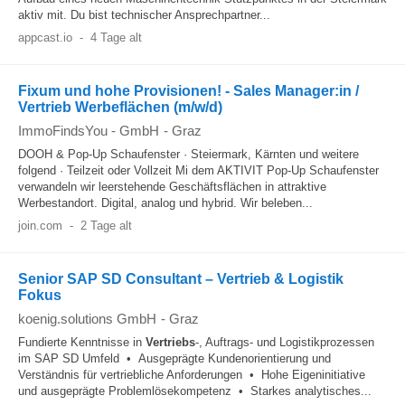
aktiv mit. Du bist technischer Ansprechpartner...
appcast.io
-
4 Tage alt
Fixum und hohe Provisionen! - Sales Manager:in /
Vertrieb Werbeflächen (m/w/d)
ImmoFindsYou - GmbH
-
Graz
DOOH & Pop-Up Schaufenster · Steiermark, Kärnten und weitere
folgend · Teilzeit oder Vollzeit Mi dem AKTIVIT Pop-Up Schaufenster
verwandeln wir leerstehende Geschäftsflächen in attraktive
Werbestandort. Digital, analog und hybrid. Wir beleben...
join.com
-
2 Tage alt
Senior SAP SD Consultant – Vertrieb & Logistik
Fokus
koenig.solutions GmbH
-
Graz
Fundierte Kenntnisse in
Vertriebs
-, Auftrags- und Logistikprozessen
im SAP SD Umfeld • Ausgeprägte Kundenorientierung und
Verständnis für vertriebliche Anforderungen • Hohe Eigeninitiative
und ausgeprägte Problemlösekompetenz • Starkes analytisches...