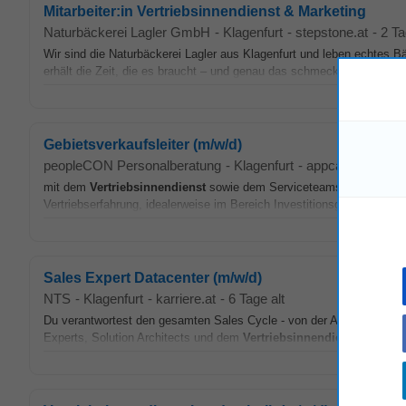
Mitarbeiter:in Vertriebsinnendienst & Marketing
Naturbäckerei Lagler GmbH
-
Klagenfurt
-
stepstone.at
-
2 Ta
Wir sind die Naturbäckerei Lagler aus Klagenfurt und leben echtes 
erhält die Zeit, die es braucht – und genau das schmeckt man. Qualitä
Gebietsverkaufsleiter (m/w/d)
peopleCON Personalberatung
-
Klagenfurt
-
appcast.io
-
4 Ta
mit dem
Vertriebsinnendienst
sowie dem Serviceteams Dein Profil
Vertriebserfahrung, idealerweise im Bereich Investitionsgüter • Bege
Sales Expert Datacenter (m/w/d)
NTS
-
Klagenfurt
-
karriere.at
-
6 Tage alt
Du verantwortest den gesamten Sales Cycle - von der Akquise über 
Experts, Solution Architects und dem
Vertriebsinnendienst
entwicke