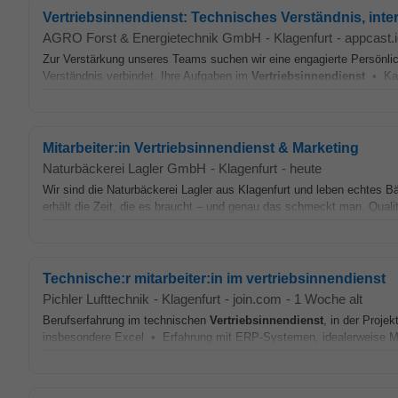
Vertriebsinnendienst: Technisches Verständnis, inte
AGRO Forst & Energietechnik GmbH
-
Klagenfurt
-
appcast.
Zur Verstärkung unseres Teams suchen wir eine engagierte Persönli
Verständnis verbindet. Ihre Aufgaben im
Vertriebsinnendienst
• Kalk
Mitarbeiter:in Vertriebsinnendienst & Marketing
Naturbäckerei Lagler GmbH
-
Klagenfurt
-
heute
Wir sind die Naturbäckerei Lagler aus Klagenfurt und leben echtes 
erhält die Zeit, die es braucht – und genau das schmeckt man. Qualitä
Technische:r mitarbeiter:in im vertriebsinnendienst
Pichler Lufttechnik
-
Klagenfurt
-
join.com
-
1 Woche alt
Berufserfahrung im technischen
Vertriebsinnendienst
, in der Proje
insbesondere Excel • Erfahrung mit ERP-Systemen, idealerweise MS