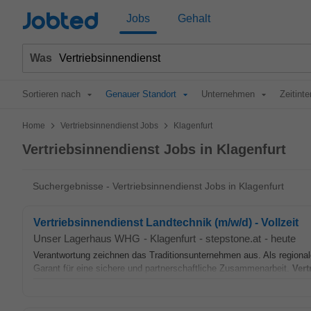
Jobted
Jobs
Gehalt
Was
Sortieren nach
Genauer Standort
Unternehmen
Zeitinte
>
>
Home
Vertriebsinnendienst Jobs
Klagenfurt
Vertriebsinnendienst Jobs in Klagenfurt
Suchergebnisse - Vertriebsinnendienst Jobs in Klagenfurt
Vertriebsinnendienst Landtechnik (m/w/d) - Vollzeit
Unser Lagerhaus WHG
-
Klagenfurt
-
stepstone.at
-
heute
Verantwortung zeichnen das Traditionsunternehmen aus. Als region
Garant für eine sichere und partnerschaftliche Zusammenarbeit.
Vert