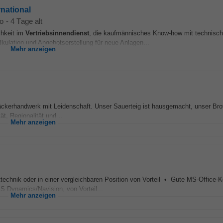
rnational
io
-
4 Tage alt
chkeit im
Vertriebsinnendienst
, die kaufmännisches Know‑how mit technisc
ulation und Angebotserstellung für neue Anlagen...
Mehr anzeigen
Bäckerhandwerk mit Leidenschaft. Unser Sauerteig ist hausgemacht, unser Br
t, Regionalität und...
Mehr anzeigen
kttechnik oder in einer vergleichbaren Position von Vorteil • Gute MS-Office-
 Dynamics/Navision, von Vorteil...
Mehr anzeigen