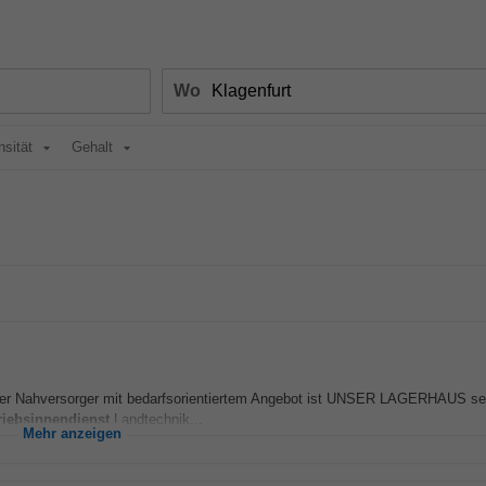
Wo
nsität
Gehalt
aler Nahversorger mit bedarfsorientiertem Angebot ist UNSER LAGERHAUS se
riebsinnendienst
Landtechnik...
Mehr anzeigen