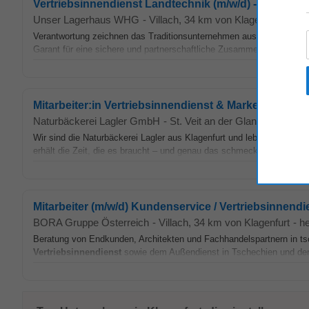
Vertriebsinnendienst Landtechnik (m/w/d) - Vollzeit
Unser Lagerhaus WHG
-
Villach
, 34 km von Klagenfurt
-
heu
Verantwortung zeichnen das Traditionsunternehmen aus. Als region
Garant für eine sichere und partnerschaftliche Zusammenarbeit.
Vert
Mitarbeiter:in Vertriebsinnendienst & Marketing
Naturbäckerei Lagler GmbH
-
St. Veit an der Glan
, 12 km von
Wir sind die Naturbäckerei Lagler aus Klagenfurt und leben echtes 
erhält die Zeit, die es braucht – und genau das schmeckt man. Qualitä
Mitarbeiter (m/w/d) Kundenservice / Vertriebsinnend
BORA Gruppe Österreich
-
Villach
, 34 km von Klagenfurt
-
h
Beratung von Endkunden, Architekten und Fachhandelspartnern in 
Vertriebsinnendienst
sowie dem Außendienst in Tschechien und der 