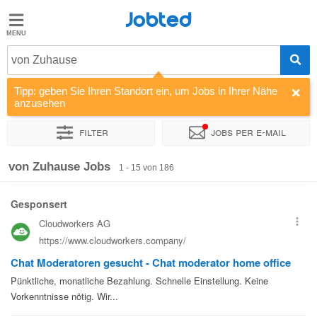
Jobted
Jobted
Jobs
von Zuhause
Tipp: geben Sie Ihren Standort ein, um Jobs in Ihrer Nähe
Gehalt
anzusehen
Filter
Jobs per e-mail
Sortieren nach
Unternehmen
Personaldienstleister
Zeitin
von Zuhause Jobs
1 - 15 von 186