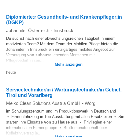
Diplomierte:r Gesundheits- und Krankenpfleger:in
(DGKP)
Johanniter Österreich
-
Innsbruck
Du suchst nach einer abwechslungsreichen Tätigkeit in einem
motivierten Team? Mit dem Team der Mobilen Pflege bieten die
Johanniter in Innsbruck ein einzigartiges mobiles Angebot zur
Versorgung
von zuhause
lebenden Menschen mit
Pflegebedürfnissen...
Mehr anzeigen
heute
Servicetechniker/in / Wartungstechniker/in Gebiet:
Tirol und Vorarlberg
Meiko Clean Solutions Austria GmbH
-
Wörgl
im Schulungszentrum und im Produktionswerk in Deutschland
• Firmenfahrzeug in Top-Ausstattung mit allen Ersatzteilen • Sie
starten ihre Einsätze
von zu Hause
aus • Privilegien einer
internationalen Firmengruppe • Bruttomonatsgehalt über
Kollektivvertrag je...