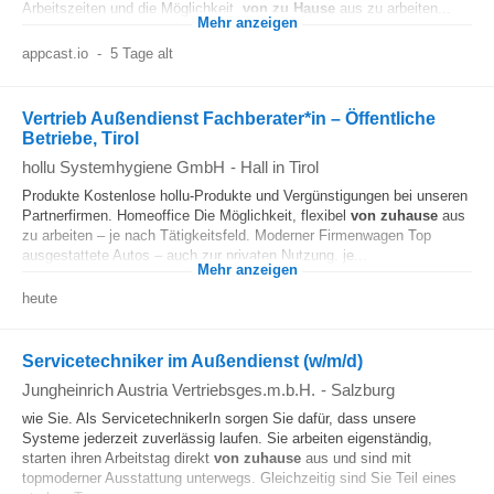
Arbeitszeiten und die Möglichkeit,
von zu Hause
aus zu arbeiten...
Mehr anzeigen
appcast.io
-
5 Tage alt
Vertrieb Außendienst Fachberater*in – Öffentliche
Betriebe, Tirol
hollu Systemhygiene GmbH
-
Hall in Tirol
Produkte Kostenlose hollu-Produkte und Vergünstigungen bei unseren
Partnerfirmen. Homeoffice Die Möglichkeit, flexibel
von zuhause
aus
zu arbeiten – je nach Tätigkeitsfeld. Moderner Firmenwagen Top
ausgestattete Autos – auch zur privaten Nutzung. je...
Mehr anzeigen
heute
Servicetechniker im Außendienst (w/m/d)
Jungheinrich Austria Vertriebsges.m.b.H.
-
Salzburg
wie Sie. Als ServicetechnikerIn sorgen Sie dafür, dass unsere
Systeme jederzeit zuverlässig laufen. Sie arbeiten eigenständig,
starten ihren Arbeitstag direkt
von zuhause
aus und sind mit
topmoderner Ausstattung unterwegs. Gleichzeitig sind Sie Teil eines