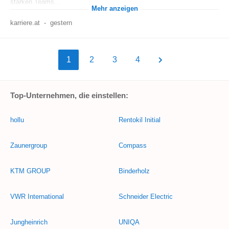
starken Teams...
Mehr anzeigen
karriere.at
-
gestern
1
2
3
4
Top-Unternehmen, die einstellen:
hollu
Rentokil Initial
Zaunergroup
Compass
KTM GROUP
Binderholz
VWR International
Schneider Electric
Jungheinrich
UNIQA