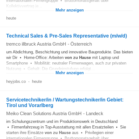
internationalen Firmengruppe • Bruttomonatsgehalt über
Kollektivvertrag je...
Mehr anzeigen
heute
Technical Sales & Pre-Sales Representative (m/w/d)
tremco illbruck Austria GmbH
-
Österreich
um Abdichtung, Beschichtung und innovative Bauprodukte. Das bieten
wir Dir • Home-Office: Arbeiten
von zu Hause
mit Laptop und
Smartphone • Mobilität: neutraler Firmenwagen, auch zur privaten
Nutzung • Gehalt: Die Grundeinstufung erfolgt...
Mehr anzeigen
heyjobs.co
-
heute
Servicetechniker/in / Wartungstechniker/in Gebiet:
Tirol und Vorarlberg
Meiko Clean Solutions Austria GmbH
-
Landeck
im Schulungszentrum und im Produktionswerk in Deutschland
• Firmenfahrzeug in Top-Ausstattung mit allen Ersatzteilen • Sie
starten ihre Einsätze
von zu Hause
aus • Privilegien einer
internationalen Firmengruppe • Bruttomonatsgehalt über