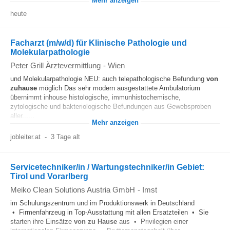
Mehr anzeigen
heute
Facharzt (m/w/d) für Klinische Pathologie und
Molekularpathologie
Peter Grill Ärztevermittlung
-
Wien
und Molekularpathologie NEU: auch telepathologische Befundung
von
zuhause
möglich Das sehr modern ausgestattete Ambulatorium
übernimmt inhouse histologische, immunhistochemische,
zytologische und bakteriologische Befundungen aus Gewebsproben
aller......
Mehr anzeigen
jobleiter.at
-
3 Tage alt
Servicetechniker/in / Wartungstechniker/in Gebiet:
Tirol und Vorarlberg
Meiko Clean Solutions Austria GmbH
-
Imst
im Schulungszentrum und im Produktionswerk in Deutschland
• Firmenfahrzeug in Top-Ausstattung mit allen Ersatzteilen • Sie
starten ihre Einsätze
von zu Hause
aus • Privilegien einer