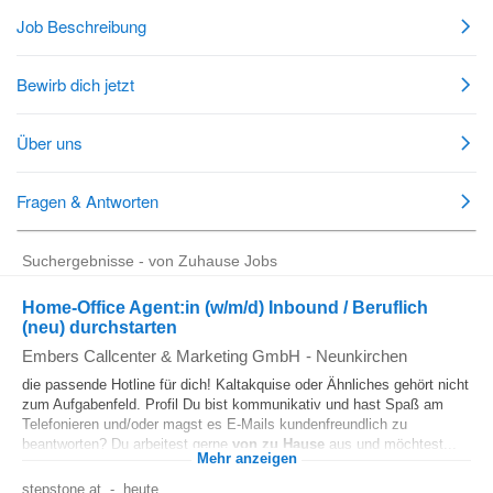
Suchergebnisse - von Zuhause Jobs
Home-Office Agent:in (w/m/d) Inbound / Beruflich
(neu) durchstarten
Embers Callcenter & Marketing GmbH
-
Neunkirchen
die passende Hotline für dich! Kaltakquise oder Ähnliches gehört nicht
zum Aufgabenfeld. Profil Du bist kommunikativ und hast Spaß am
Telefonieren und/oder magst es E-Mails kundenfreundlich zu
beantworten? Du arbeitest gerne
von zu Hause
aus und möchtest...
Mehr anzeigen
stepstone.at
-
heute