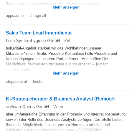
Ihre Office-Tätigkeiten
von zu Hause
aus absolvieren...
Mehr anzeigen
appcast.io
-
3 Tage alt
Sales Team Lead Innendienst
hollu Systemhygiene GmbH
-
Zirl
holluvital-Angebot stärken wir das Wohlbefinden unserer
Mitarbeiter*innen. Gratis Produkte Kostenlose hollu-Produkte und
Vergünstigungen bei unseren Partnerfirmen. Homeoffice Die
Möglichkeit, flexibel
von zuhause
aus zu arbeiten – je nach
Tätigkeitsfeld...
Mehr anzeigen
stepstone.at
-
heute
KI-Strategieberater & Business Analyst (Remote)
softwareXperts GmbH
-
Wien
über umfangreiche Erfahrung in der Prozess- und Integrationsberatung
sowie in der Rolle des Business Analysts verfügen. Die Stelle bietet
Ihnen die Möglichkeit, flexibel
von zu Hause
zu arbeiten und
beinhaltet attraktive Arbeitsbedingungen. #J-18808-Ljbffr...