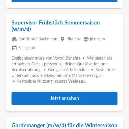
Supervisor Frühstück Sommersaison
(w/m/d)
apartment
place
language
Sporthotel Bachmann
Bludenz
join.com
event_available
6 Tage alt
Englischkenntnisse von Vorteil Benefits • Wir bieten ein
attraktives Gehalt passend zu deiner Qualifikation und
Berufserfahrung. • Geregelte Arbeitszeiten • Kostenfreie
Unterkunft sowie 3 bekömmliche Mahlzeiten täglich
• kostenlose Nutzung unseres
Wellness
...
Jetzt ansehen
Gardemanger (m/w/d) für die Wintersaison