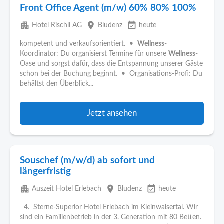
Front Office Agent (m/w) 60% 80% 100%
apartment
place
event_available
Hotel Rischli AG
Bludenz
heute
kompetent und verkaufsorientiert. •
Wellness
-
Koordinator: Du organisierst Termine für unsere
Wellness
-
Oase und sorgst dafür, dass die Entspannung unserer Gäste
schon bei der Buchung beginnt. • Organisations-Profi: Du
behältst den Überblick...
Jetzt ansehen
Souschef (m/w/d) ab sofort und
längerfristig
apartment
place
event_available
Auszeit Hotel Erlebach
Bludenz
heute
4. Sterne-Superior Hotel Erlebach im Kleinwalsertal. Wir
sind ein Familienbetrieb in der 3. Generation mit 80 Betten.