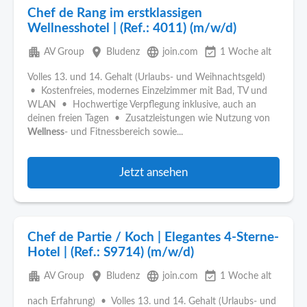
Chef de Rang im erstklassigen
Wellnesshotel | (Ref.: 4011) (m/w/d)
apartment
place
language
event_available
AV Group
Bludenz
join.com
1 Woche alt
Volles 13. und 14. Gehalt (Urlaubs- und Weihnachtsgeld)
• Kostenfreies, modernes Einzelzimmer mit Bad, TV und
WLAN • Hochwertige Verpflegung inklusive, auch an
deinen freien Tagen • Zusatzleistungen wie Nutzung von
Wellness
- und Fitnessbereich sowie...
Jetzt ansehen
Chef de Partie / Koch | Elegantes 4-Sterne-
Hotel | (Ref.: S9714) (m/w/d)
apartment
place
language
event_available
AV Group
Bludenz
join.com
1 Woche alt
nach Erfahrung) • Volles 13. und 14. Gehalt (Urlaubs- und