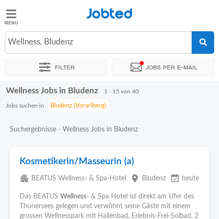
Jobted
Jobted
Jobs
Wellness, Bludenz
Filter
Jobs per e-mail
Gehalt
Wellness Jobs in Bludenz
Sortieren nach
Genauer Standort
Unternehmen
Gehalt
1 - 15 von 40
Jobs suchen in
Suchergebnisse - Wellness Jobs in Bludenz
Kosmetikerin/Masseurin (a)
apartment
place
event_available
BEATUS Wellness- & Spa-Hotel
Bludenz
heute
Das BEATUS
Wellness
- & Spa Hotel ist direkt am Ufer des
Thunersees gelegen und verwöhnt seine Gäste mit einem
grossen Wellnesspark mit Hallenbad, Erlebnis-Frei-Solbad, 2