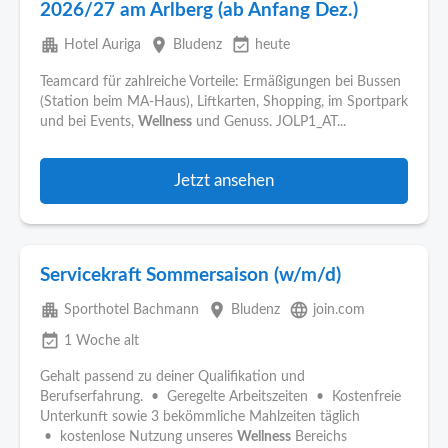
2026/27 am Arlberg (ab Anfang Dez.)
apartment
place
event_available
Hotel Auriga
Bludenz
heute
Teamcard für zahlreiche Vorteile: Ermäßigungen bei Bussen
(Station beim MA-Haus), Liftkarten, Shopping, im Sportpark
und bei Events,
Wellness
und Genuss. JOLP1_AT...
Jetzt ansehen
Servicekraft Sommersaison (w/m/d)
apartment
place
language
Sporthotel Bachmann
Bludenz
join.com
event_available
1 Woche alt
Gehalt passend zu deiner Qualifikation und
Berufserfahrung. • Geregelte Arbeitszeiten • Kostenfreie
Unterkunft sowie 3 bekömmliche Mahlzeiten täglich
• kostenlose Nutzung unseres
Wellness
Bereichs