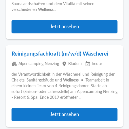
Saunalandschaften und dem Vitalità mit seinen
verschiedenen
Wellness
...
Jetzt ansehen
Reinigungsfachkraft (m/w/d) Wäscherei
apartment
place
event_available
Alpencamping Nenzing
Bludenz
heute
der Verantwortlichkeit in der Wäscherei und Reinigung der
Chalets, Sanitärgebäude und
Wellness
• Teamarbeit in
einem kleinen Team von 4 Reinigungsdamen Starte ab
sofort (Saison- oder Jahresstelle) am Alpencamping Nenzing
- Resort & Spa: Ende 2019 eröffneten...
Jetzt ansehen