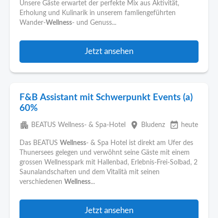
Unsere Gäste erwartet der perfekte Mix aus Aktivität,
Erholung und Kulinarik in unserem famliengeführten
Wander-
Wellness
- und Genuss...
Jetzt ansehen
F&B Assistant mit Schwerpunkt Events (a)
60%
apartment
place
event_available
BEATUS Wellness- & Spa-Hotel
Bludenz
heute
Das BEATUS
Wellness
- & Spa Hotel ist direkt am Ufer des
Thunersees gelegen und verwöhnt seine Gäste mit einem
grossen Wellnesspark mit Hallenbad, Erlebnis-Frei-Solbad, 2
Saunalandschaften und dem Vitalità mit seinen
verschiedenen
Wellness
...
Jetzt ansehen