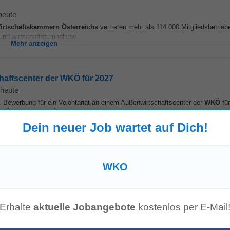
heute
irtschaftskammern
Österreichs
vertreten mehr als 114.000 Mitgliedsbetriebe
nd wirtschaftsfreundliche...
Mehr anzeigen
haftscenter der WKÖ für 2027
heute
n. Bewerbung für ein Volontariat an einem Außenwirtschaftscenter der
WKÖ
für
r
Österreich
(
WKÖ
) Gesicht und Stimme...
Mehr anzeigen
Dein neuer Job wartet auf Dich!
Wirtschaftskammer Salzburg
WKO
t
-
heute
irtschaftskammern
Österreichs
vertreten mehr als 114.000 Mitgliedsbetriebe
nd wirtschaftsfreundliche...
Mehr anzeigen
Erhalte
aktuelle Jobangebote
kostenlos per E-Mail
haftscenter der WKÖ für 2027