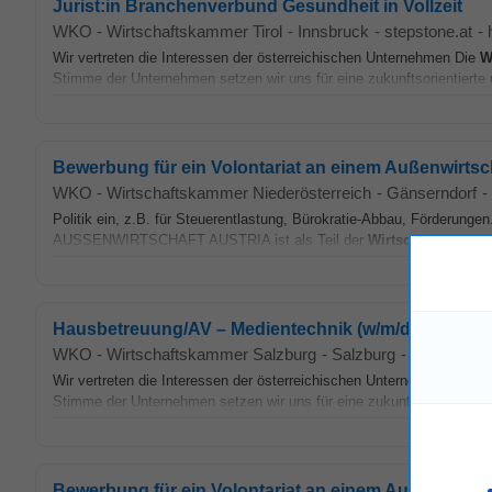
Jurist:in Branchenverbund Gesundheit in Vollzeit
WKO - Wirtschaftskammer Tirol
-
Innsbruck
-
stepstone.at
-
Wir vertreten die Interessen der österreichischen Unternehmen Die
W
Stimme der Unternehmen setzen wir uns für eine zukunftsorientierte u
Bewerbung für ein Volontariat an einem Außenwirtsc
WKO - Wirtschaftskammer Niederösterreich
-
Gänserndorf
-
Politik ein, z.B. für Steuerentlastung, Bürokratie-Abbau, Förderunge
AUSSENWIRTSCHAFT AUSTRIA ist als Teil der
Wirtschaftskamme
Hausbetreuung/AV – Medientechnik (w/m/d) für die 
WKO - Wirtschaftskammer Salzburg
-
Salzburg
-
stepstone.a
Wir vertreten die Interessen der österreichischen Unternehmen Die
W
Stimme der Unternehmen setzen wir uns für eine zukunftsorientierte u
Bewerbung für ein Volontariat an einem Außenwirtsc