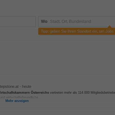
Wo
Tipp: geben Sie Ihren Standort ein, um Jobs
tepstone.at
-
heute
irtschaftskammern
Österreichs
vertreten mehr als 114.000 Mitgliedsbetriebe
nd wirtschaftsfreundliche...
Mehr anzeigen