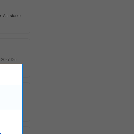
. Als starke
 2027 Die
. Als starke
!