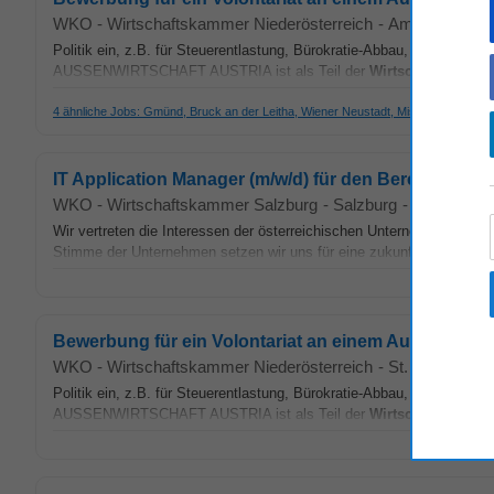
WKO - Wirtschaftskammer Niederösterreich
-
Amstetten
-
he
Politik ein, z.B. für Steuerentlastung, Bürokratie-Abbau, Förderunge
AUSSENWIRTSCHAFT AUSTRIA ist als Teil der
Wirtschaftskamme
4 ähnliche Jobs: Gmünd, Bruck an der Leitha, Wiener Neustadt, Mistelbach
IT Application Manager (m/w/d) für den Bereich IT un
WKO - Wirtschaftskammer Salzburg
-
Salzburg
-
stepstone.a
Wir vertreten die Interessen der österreichischen Unternehmen Die
W
Stimme der Unternehmen setzen wir uns für eine zukunftsorientierte u
Bewerbung für ein Volontariat an einem Außenwirtsc
WKO - Wirtschaftskammer Niederösterreich
-
St. Pölten
-
he
Politik ein, z.B. für Steuerentlastung, Bürokratie-Abbau, Förderunge
AUSSENWIRTSCHAFT AUSTRIA ist als Teil der
Wirtschaftskamme