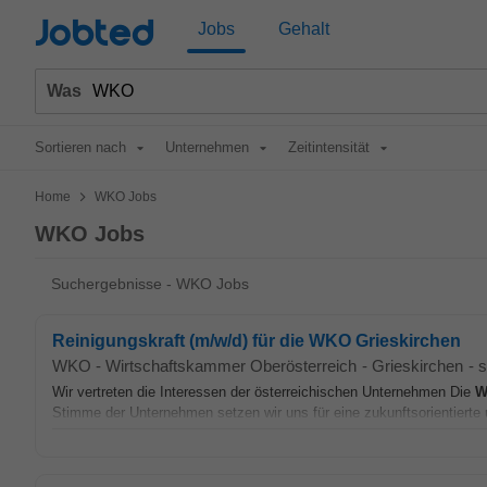
Jobted
Jobs
Gehalt
Was
Sortieren nach
Unternehmen
Zeitintensität
>
Home
WKO Jobs
WKO Jobs
Suchergebnisse - WKO Jobs
Reinigungskraft (m/w/d) für die WKO Grieskirchen
WKO - Wirtschaftskammer Oberösterreich
-
Grieskirchen
-
s
Wir vertreten die Interessen der österreichischen Unternehmen Die
W
Stimme der Unternehmen setzen wir uns für eine zukunftsorientierte u