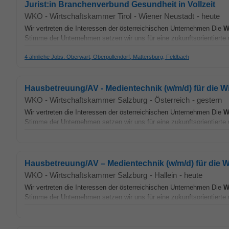
Jurist:in Branchenverbund Gesundheit in Vollzeit
WKO - Wirtschaftskammer Tirol
-
Wiener Neustadt
-
heute
Wir vertreten die Interessen der österreichischen Unternehmen Die
W
Stimme der Unternehmen setzen wir uns für eine zukunftsorientierte u
4 ähnliche Jobs: Oberwart, Oberpullendorf, Mattersburg, Feldbach
Hausbetreuung/AV - Medientechnik (w/m/d) für die 
WKO - Wirtschaftskammer Salzburg
-
Österreich
-
gestern
Wir vertreten die Interessen der österreichischen Unternehmen Die
W
Stimme der Unternehmen setzen wir uns für eine zukunftsorientierte u
Hausbetreuung/AV – Medientechnik (w/m/d) für die 
WKO - Wirtschaftskammer Salzburg
-
Hallein
-
heute
Wir vertreten die Interessen der österreichischen Unternehmen Die
W
Stimme der Unternehmen setzen wir uns für eine zukunftsorientierte u