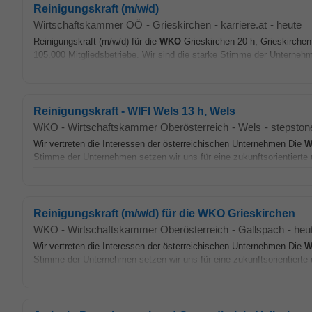
Reinigungskraft (m/w/d)
Wirtschaftskammer OÖ
-
Grieskirchen
-
karriere.at
-
heute
Reinigungskraft (m/w/d) für die
WKO
Grieskirchen 20 h, Grieskirchen 
105.000 Mitgliedsbetriebe. Wir sind die starke Stimme der Unternehm
Reinigungskraft - WIFI Wels 13 h, Wels
WKO - Wirtschaftskammer Oberösterreich
-
Wels
-
stepston
Wir vertreten die Interessen der österreichischen Unternehmen Die
W
Stimme der Unternehmen setzen wir uns für eine zukunftsorientierte u
Reinigungskraft (m/w/d) für die WKO Grieskirchen
WKO - Wirtschaftskammer Oberösterreich
-
Gallspach
-
heu
Wir vertreten die Interessen der österreichischen Unternehmen Die
W
Stimme der Unternehmen setzen wir uns für eine zukunftsorientierte u