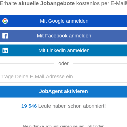
Erhalte
aktuelle Jobangebote
kostenlos per E-Mail
 Agentur Österreichs und ein Full-Service Anbieter im Bereich face-to-face Fun
pagnen (= Öffentlichkeitsarbeit...
Mit Google anmelden
erdiene 3.100€ in 24 Tagen!
Mit Facebook anmelden
 Agentur Österreichs und ein Full-Service Anbieter im Bereich face-to-face Fun
Mit Linkedin anmelden
pagnen (= Öffentlichkeitsarbeit...
oder
erdiene 3.100€ in 24 Tagen!
 Agentur Österreichs und ein Full-Service Anbieter im Bereich face-to-face Fun
pagnen (= Öffentlichkeitsarbeit...
19 546
Leute haben schon abonniert!
erdiene 3.100€ in 24 Tagen!
 Agentur Österreichs und ein Full-Service Anbieter im Bereich face-to-face Fun