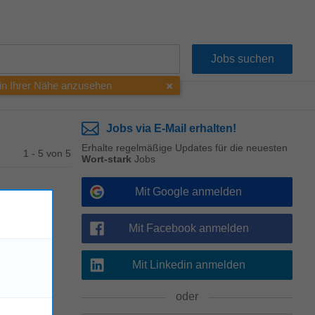
 in Ihrer Nähe anzusehen
Jobs via E-Mail erhalten!
Erhalte regelmäßige Updates für die neuesten
1 - 5 von 5
Wort-stark
Jobs
Mit Google anmelden
Mit Facebook anmelden
draising.
Mit Linkedin anmelden
oder