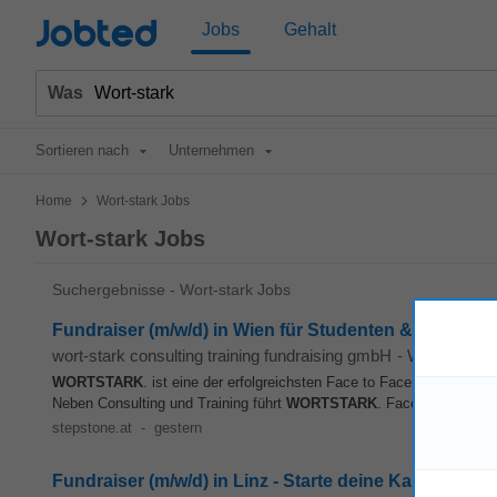
Jobted
Jobs
Gehalt
Was
Sortieren nach
Unternehmen
>
Home
Wort-stark Jobs
Wort-stark Jobs
Suchergebnisse - Wort-stark Jobs
Fundraiser (m/w/d) in Wien für Studenten & Flexible (
wort-stark consulting training fundraising gmbH
-
Wien
WORTSTARK
. ist eine der erfolgreichsten Face to Face Fundraising
Neben Consulting und Training führt
WORTSTARK
. Face-to-Face Kam
stepstone.at
-
gestern
Fundraiser (m/w/d) in Linz - Starte deine Karriere & v