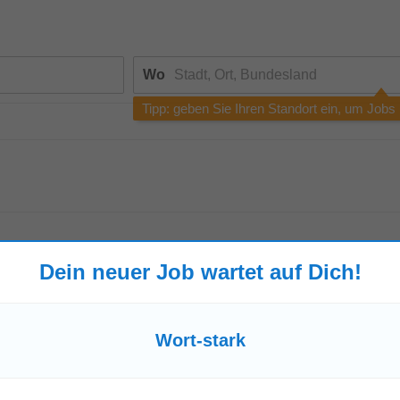
Wo
Tipp: geben Sie Ihren Standort ein, um Jobs
m/w/d) - 3.100€ in 24 Tagen!
Dein neuer Job wartet auf Dich!
 Agentur Österreichs und ein Full-Service Anbieter im Bereich face-to-face Fun
pagnen (= Öffentlichkeitsarbeit...
Wort-stark
erdiene 3.100€ in 24 Tagen!