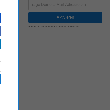
!
draising.
E-Mails können jederzeit abbestellt werden.
draising.
draising.
draising.