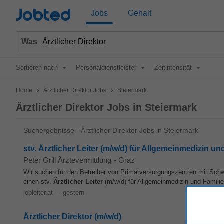
Jobted
Jobs
Gehalt
Was
Sortieren nach
Personaldienstleister
Zeitintensität
>
>
Home
Ärztlicher Direktor Jobs
Steiermark
Ärztlicher Direktor Jobs in Steiermark
Suchergebnisse - Ärztlicher Direktor Jobs in Steiermark
stv. Ärztlicher Leiter (m/w/d) für Allgemeinmedizin u
Peter Grill Ärztevermittlung
-
Graz
Wir suchen für den Betreiber von Primärversorgungszentren mit Sch
einen stv.
Ärztlicher
Leiter
(m/w/d) für Allgemeinmedizin und Familien
jobleiter.at
-
gestern
Ärztlicher Direktor (m/w/d)