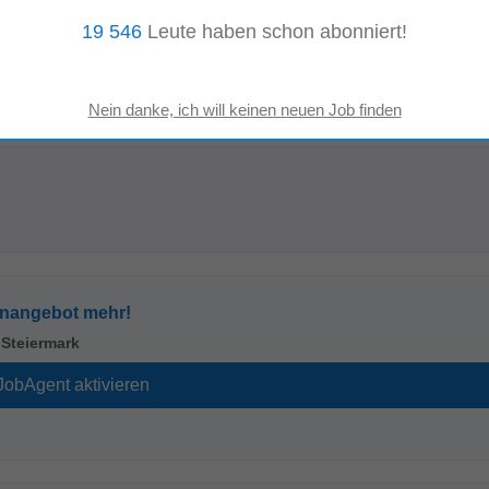
tellenangebote:
19 546
Leute haben schon abonniert!
Managing Director
Leiter Operations
enangebot mehr!
n
Steiermark