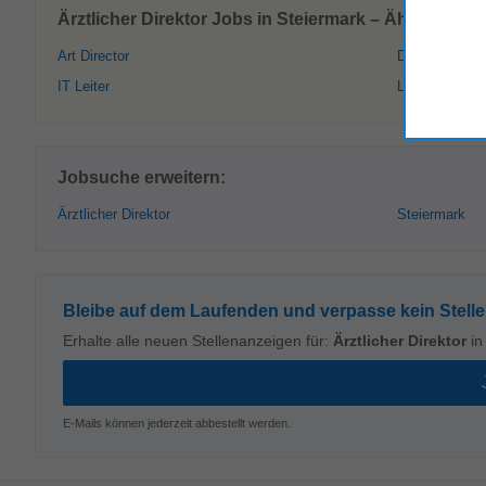
Ärztlicher Direktor Jobs in Steiermark – Ähnliche S
Art Director
Direktor
IT Leiter
Leiter
Jobsuche erweitern:
Ärztlicher Direktor
Steiermark
Bleibe auf dem Laufenden und verpasse kein Stell
Erhalte alle neuen Stellenanzeigen für:
Ärztlicher Direktor
i
E-Mails können jederzeit abbestellt werden.