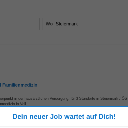
Wo
nd Familienmedizin
werpunkt in der hausärztlichen Versorgung, für 3 Standorte in Steiermark /
medizin in Voll...
Dein neuer Job wartet auf Dich!