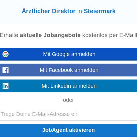
Ärztlicher Direktor
in
Steiermark
nberg ist eine öffentliche Sonderkrankenanstalt für neurologische Akutnac
gion verbindet...
Erhalte
aktuelle Jobangebote
kostenlos per E-Mail
nd Familienmedizin
ienste oder Betriebsurlaube. Freie Dienstplan- und Urlaubsgestaltung. Als stv.
Mit Google anmelden
inheit an einem der 3 Standorte...
Mit Facebook anmelden
ressante Jobs in Steiermark:
Mit Linkedin anmelden
Klinik
oder
rankenpfleger
Medizintechnik
Reha
Krankenhaus