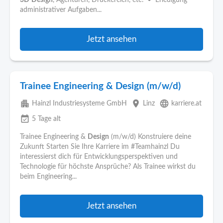
3D
Design
, Agenturen, Druckereien, etc. • Erledigung
administrativer Aufgaben...
Jetzt ansehen
Trainee Engineering & Design (m/w/d)
apartment
place
language
Hainzl Industriesysteme GmbH
Linz
karriere.at
event_available
5 Tage alt
Trainee Engineering &
Design
(m/w/d) Konstruiere deine
Zukunft Starten Sie Ihre Karriere im #Teamhainzl Du
interessierst dich für Entwicklungsperspektiven und
Technologie für höchste Ansprüche? Als Trainee wirkst du
beim Engineering...
Jetzt ansehen