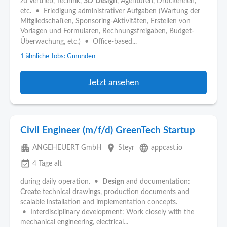
zu Vertrieb, Technik,
3D
Design
, Agenturen, Druckereien,
etc. • Erledigung administrativer Aufgaben (Wartung der
Mitgliedschaften, Sponsoring-Aktivitäten, Erstellen von
Vorlagen und Formularen, Rechnungsfreigaben, Budget-
Überwachung, etc.) • Office-based...
1 ähnliche Jobs: Gmunden
Jetzt ansehen
Civil Engineer (m/f/d) GreenTech Startup
apartment
place
language
ANGEHEUERT GmbH
Steyr
appcast.io
event_available
4 Tage alt
during daily operation. •
Design
and documentation:
Create technical drawings, production documents and
scalable installation and implementation concepts.
• Interdisciplinary development: Work closely with the
mechanical engineering, electrical...