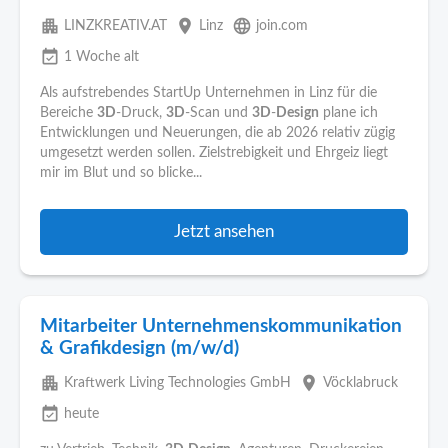
apartment
place
language
LINZKREATIV.AT
Linz
join.com
event_available
1 Woche alt
Als aufstrebendes StartUp Unternehmen in Linz für die
Bereiche
3D
-Druck,
3D
-Scan und
3D
-
Design
plane ich
Entwicklungen und Neuerungen, die ab 2026 relativ zügig
umgesetzt werden sollen. Zielstrebigkeit und Ehrgeiz liegt
mir im Blut und so blicke...
Jetzt ansehen
Mitarbeiter Unternehmenskommunikation
& Grafikdesign (m/w/d)
apartment
place
Kraftwerk Living Technologies GmbH
Vöcklabruck
event_available
heute