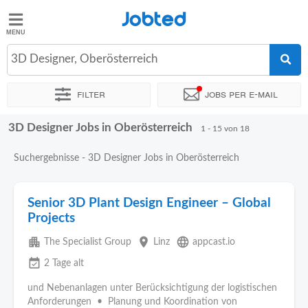
Jobted
Jobted
Jobs
3D Designer, Oberösterreich
Filter
Jobs per e-mail
Gehalt
3D Designer Jobs in Oberösterreich
Sortieren nach
Unternehmen
Zeitintensität
1 - 15 von 18
Suchergebnisse - 3D Designer Jobs in Oberösterreich
Senior 3D Plant Design Engineer – Global
Projects
apartment
place
language
The Specialist Group
Linz
appcast.io
event_available
2 Tage alt
und Nebenanlagen unter Berücksichtigung der logistischen
Anforderungen • Planung und Koordination von