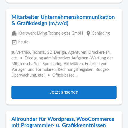
Mitarbeiter Unternehmenskommunikation
& Grafikdesign (m/w/d)
apartment
place
Kraftwerk Living Technologies GmbH
Schärding
event_available
heute
zu Vertrieb, Technik,
3D
Design
, Agenturen, Druckereien,
etc. • Erledigung administrativer Aufgaben (Wartung der
Mitgliedschaften, Sponsoring-Aktivitäten, Erstellen von
Vorlagen und Formularen, Rechnungsfreigaben, Budget-
Überwachung, etc.) • Office-based...
Jetzt ansehen
Allrounder für Wordpress, WooCommerce
mit Programmier- u. Grafikkenntnissen