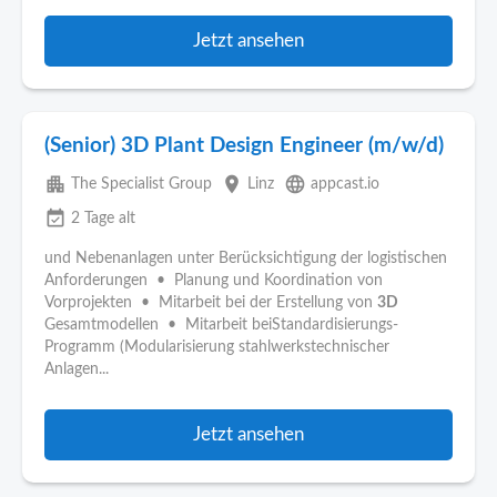
Jetzt ansehen
(Senior) 3D Plant Design Engineer (m/w/d)
apartment
place
language
The Specialist Group
Linz
appcast.io
event_available
2 Tage alt
und Nebenanlagen unter Berücksichtigung der logistischen
Anforderungen • Planung und Koordination von
Vorprojekten • Mitarbeit bei der Erstellung von
3D
Gesamtmodellen • Mitarbeit beiStandardisierungs-
Programm (Modularisierung stahlwerkstechnischer
Anlagen...
Jetzt ansehen