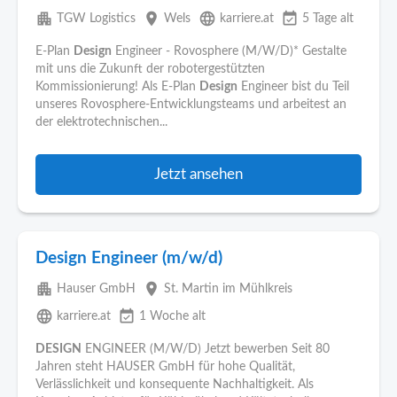
apartment
place
language
event_available
TGW Logistics
Wels
karriere.at
5 Tage alt
E-Plan
Design
Engineer - Rovosphere (M/W/D)* Gestalte
mit uns die Zukunft der robotergestützten
Kommissionierung! Als E-Plan
Design
Engineer bist du Teil
unseres Rovosphere-Entwicklungsteams und arbeitest an
der elektrotechnischen...
Jetzt ansehen
Design Engineer (m/w/d)
apartment
place
Hauser GmbH
St. Martin im Mühlkreis
language
event_available
karriere.at
1 Woche alt
DESIGN
ENGINEER (M/W/D) Jetzt bewerben Seit 80
Jahren steht HAUSER GmbH für hohe Qualität,
Verlässlichkeit und konsequente Nachhaltigkeit. Als