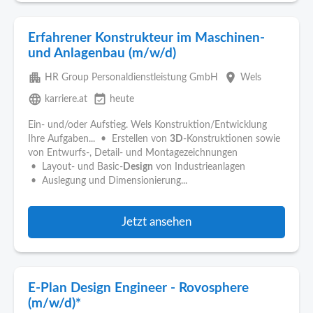
Erfahrener Konstrukteur im Maschinen-
und Anlagenbau (m/w/d)
apartment
place
HR Group Personaldienstleistung GmbH
Wels
language
event_available
karriere.at
heute
Ein- und/oder Aufstieg. Wels Konstruktion/Entwicklung
Ihre Aufgaben... • Erstellen von
3D
-Konstruktionen sowie
von Entwurfs-, Detail- und Montagezeichnungen
• Layout- und Basic-
Design
von Industrieanlagen
• Auslegung und Dimensionierung...
Jetzt ansehen
E-Plan Design Engineer - Rovosphere
(m/w/d)*