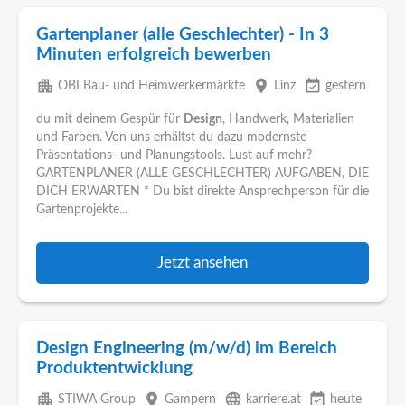
Gartenplaner (alle Geschlechter) - In 3
Minuten erfolgreich bewerben
apartment
place
event_available
OBI Bau- und Heimwerkermärkte
Linz
gestern
du mit deinem Gespür für
Design
, Handwerk, Materialien
und Farben. Von uns erhältst du dazu modernste
Präsentations- und Planungstools. Lust auf mehr?
GARTENPLANER (ALLE GESCHLECHTER) AUFGABEN, DIE
DICH ERWARTEN * Du bist direkte Ansprechperson für die
Gartenprojekte...
Jetzt ansehen
Design Engineering (m/w/d) im Bereich
Produktentwicklung
apartment
place
language
event_available
STIWA Group
Gampern
karriere.at
heute