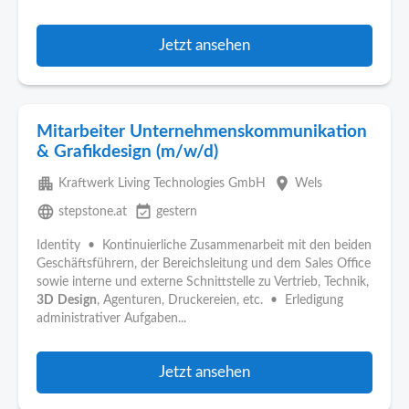
Jetzt ansehen
Mitarbeiter Unternehmenskommunikation
& Grafikdesign (m/w/d)
apartment
place
Kraftwerk Living Technologies GmbH
Wels
language
event_available
stepstone.at
gestern
Identity • Kontinuierliche Zusammenarbeit mit den beiden
Geschäftsführern, der Bereichsleitung und dem Sales Office
sowie interne und externe Schnittstelle zu Vertrieb, Technik,
3D
Design
, Agenturen, Druckereien, etc. • Erledigung
administrativer Aufgaben...
Jetzt ansehen