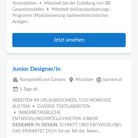
Vorprojekten • Mitarbeit bei der Erstellung von
3D
Gesamtmodellen • Mitarbeit beiStandardisierungs-
Programm (Modularisierung stahlwerkstechnischer
Anlagen...
Jetzt ansehen
Junior Designer/in
apartment
place
language
Komperdell und Camaro
Mondsee
karriere.at
event_available
5 Tage alt
ARBEITEN IM URLAUBSDOMIZIL 5310 MONDSEE,
AUSTRIA • DIVERSE TEXTILARBEITEN
• INNERBETRIEBLICHE
ENTWICKLUNGSMÖGLICHKEITEN JUNIOR
DESIGNER
/IN
DESIGN
, SCHNITT UND ENTWICKLUNG
DAS ERWARTET DICH Sei ein Teil des Teams...