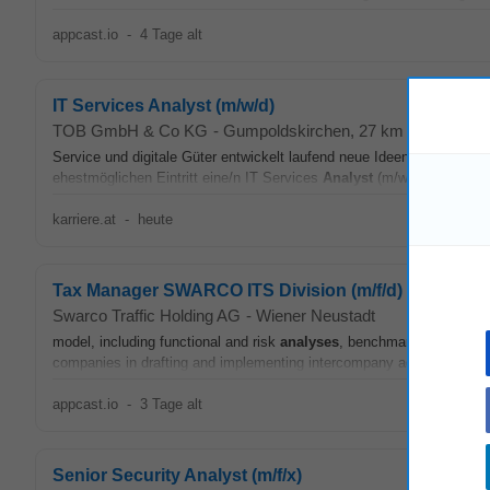
appcast.io
-
4 Tage alt
IT Services Analyst (m/w/d)
TOB GmbH & Co KG
-
Gumpoldskirchen
, 27 km von Wiener
Service und digitale Güter entwickelt laufend neue Ideen und Lösun
ehestmöglichen Eintritt eine/n IT Services
Analyst
(m/w/d) (Vollzeit 
karriere.at
-
heute
Tax Manager SWARCO ITS Division (m/f/d)
Swarco Traffic Holding AG
-
Wiener Neustadt
model, including functional and risk
analyses
, benchmarking studies
companies in drafting and implementing intercompany agreements, in
appcast.io
-
3 Tage alt
Senior Security Analyst (m/f/x)