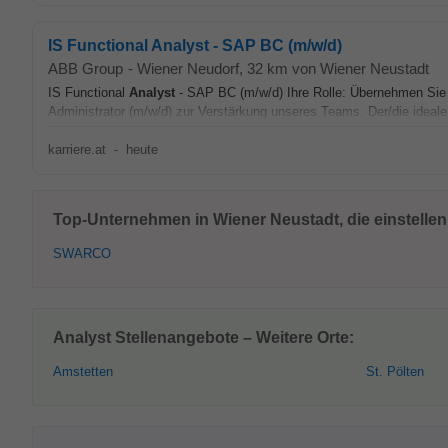
IS Functional Analyst - SAP BC (m/w/d)
ABB Group
-
Wiener Neudorf
, 32 km von Wiener Neustadt
IS Functional
Analyst
- SAP BC (m/w/d) Ihre Rolle: Übernehmen Sie 
Administrator (m/w/d) zur Verstärkung unseres Teams. Der/die ideale 
karriere.at
-
heute
Top-Unternehmen in Wiener Neustadt, die einstellen
SWARCO
Analyst Stellenangebote – Weitere Orte:
Amstetten
St. Pölten