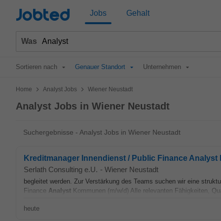
Jobted
Jobs
Gehalt
Was
Sortieren nach
Genauer Standort
Unternehmen
>
>
Home
Analyst Jobs
Wiener Neustadt
Analyst Jobs in Wiener Neustadt
Suchergebnisse - Analyst Jobs in Wiener Neustadt
Kreditmanager Innendienst / Public Finance Analys
Serlath Consulting e.U.
-
Wiener Neustadt
begleitet werden. Zur Verstärkung des Teams suchen wir eine struktur
Finance
Analyst
Kommunen (m/w/d) Alle relevanten Fähigkeiten, Qual
heute