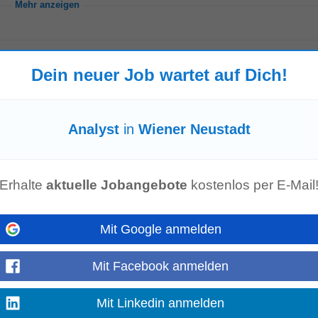
Mehr anzeigen
Dein neuer Job wartet auf Dich!
 Neustadt
gen für unsere Partner:innen. Zur Verstärkung unseres IT-Teams suchen wir z
- 38 Stundenwoche) IT...
Mehr anzeigen
Analyst
in
Wiener Neustadt
Erhalte
aktuelle Jobangebote
kostenlos per E-Mail
, intercompany agreements, and annual transfer pricing documentation • Sup
Mit Google anmelden
cluding service level agreements...
Mehr anzeigen
Mit Facebook anmelden
Mit Linkedin anmelden