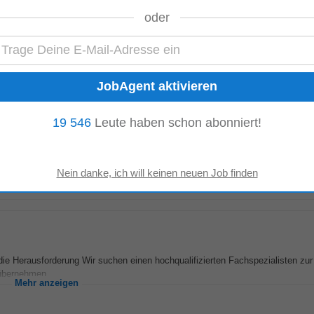
r Neustadt
oder
udorf Working hours: Full-time As the IT of the REWE Group Austria, we work
ervices...
Mehr anzeigen
19 546
Leute haben schon abonniert!
Woche Aufgaben, die mich erwarten Unterstützen bei der Optimierung von Supp
sportlogistik) fachliches...
Mehr anzeigen
ie Herausforderung Wir suchen einen hochqualifizierten Fachspezialisten zur
 übernehmen...
Mehr anzeigen