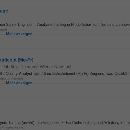
mage
nen Senior Engineer –
Analysis
Testing in Niederösterreich. Sie sind verantwor
onen...
Mehr anzeigen
htdienst (Mo-Fr)
einabrückl
, 7 km von Wiener Neustadt
ät / Quality
Analyst
(w/m/d) im Schichtdienst (Mo-Fr) Zeig uns, was Qualität f
eine Aufgaben...
Mehr anzeigen
ysis
Testing (m/w/d) Ihre Aufgaben: • Fachliche Leitung und Anleitung komp
Strukturtests...