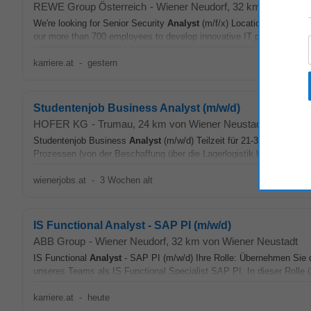
REWE Group Österreich
-
Wiener Neudorf
, 32 km von Wiene
We're looking for Senior Security
Analyst
(m/f/x) Location: Wiener Ne
our more than 700 employees to develop innovative IT products and s
karriere.at
-
gestern
Studentenjob Business Analyst (m/w/d)
HOFER KG
-
Trumau
, 24 km von Wiener Neustadt
Studentenjob Business
Analyst
(m/w/d) Teilzeit für 21-30 Stunden/
Prozessen (von der Beschaffung über die Lagerlogistik bis hin zur Tran
wienerjobs.at
-
3 Wochen alt
IS Functional Analyst - SAP PI (m/w/d)
ABB Group
-
Wiener Neudorf
, 32 km von Wiener Neustadt
IS Functional
Analyst
- SAP PI (m/w/d) Ihre Rolle: Übernehmen Sie d
unseres Teams als IS Functional Specialist SAP PI. In dieser Rolle
karriere.at
-
heute