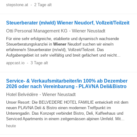
stepstone.at
-
2 Tage alt
Steuerberater (m/w/d) Wiener Neudorf, Vollzeit/Teilzeit
Otti Personal Management KG
-
Wiener Neustadt
Für eine sehr erfolgreiche, etablierte und dynamisch wachsende
Steuerberatungskanzlei in
Wiener
Neudorf suchen wir eine/n
erfahrene/n Steuerberater (m/w/d), Vollzeit/Teilzeit. Das
Aufgabengebiet ist sehr vielfältig und breit gefächert und reicht...
appcast.io
-
3 Tage alt
Service- & Verkaufsmitarbeiter/in 100% ab Dezember
2026 oder nach Vereinbarung - PLAVNA Deli&Bistro
Hotel Belvédère
-
Wiener Neustadt
Unser Resort: Die BELVEDERE HOTEL FAMILIE entwickelt mit dem
neuen PLAVNA Deli & Bistro einen modernen Treffpunkt im
Unterengadin. Das Konzept verbindet Bistro, Deli, Kaffeehaus und
Serviced Apartments in einem zeitgemässen alpinen Umfeld. Mit...
heute