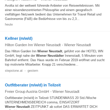
Avolta ist der weltweit führende Anbieter von Reiseerlebnissen. Mit
einer reisendenzentrierten Philosophie und einem geografisch
vielfältigen Netzwerk bedient das Unternehmen für Travel Retail und
Gastronomie (F&B) die Bedürfnisse von bis zu 2,3...
heute
Kellner (m/w/d)
Hilton Garden Inn Wiener Neustadt
-
Wiener Neustadt
Das Hilton Garden Inn
Wiener
Neustadt
, geführt von der HOTEL WN
GmbH, liegt nahe der
Wiener
Neustädter
Innenstadt, 5 Minuten vom
Bahnhof entfernt. Das Haus wurde im Februar 2019 eröffnet und sucht
top motivierte Mitarbeiter. Knapp 21 verschiedene...
stepstone.at
-
gestern
Outfitberater (m/w/d) in Teilzeit
Freier Group Austria GmbH
-
Wiener Neustadt
Outfitberater (m/w/d) in Teilzeit STUNDENMASS 20 Std./Woche
UNTERNEHMENSBEREICH comma, EINSATZORT
Wiener
Neustadt
ZEITPUNKT ab sofort DAS ERWARTET DICH