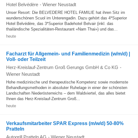
Hotel Belvédère
-
Wiener Neustadt
Unser Resort: Die BELVEDERE HOTEL FAMILIE hat ihren Sitz im
wunderschönen Scuol im Unterengadin. Dazu gehört das 4*Superior
Hotel Belvédère, das 3*Superior Badehotel Belvair (inkl. das
thailändische Spezialitäten-Restaurant «Nam Thai») und das...
heute
Facharzt für Allgemein- und Familienmedizin (w/m/d) |
Voll- oder Teilzeit
Herz-Kreislauf-Zentrum Groß Gerungs GmbH & Co KG
-
Wiener Neustadt
Hohe medizinische und therapeutische Kompetenz sowie modernste
Behandlungsmethoden in absoluter Ruhelage in einer der schönsten
Landschaften Niederösterreichs – dem Waldviertel, das alles bietet
Ihnen das Herz-Kreislauf-Zentrum Groß...
heute
Verkaufsmitarbeiter SPAR Express (m/w/d) 50-80%
Pratteln
Autogrill Pratteln AG
-
Wiener Neustadt