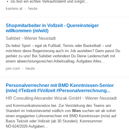
• Du bist ein echtes Verkaufstalent und sorgst...
karriere.at
-
heute
Shopmitarbeiter in Vollzeit - Quereinsteiger
willkommen (m/w/d)
Safebet
-
Wiener Neustadt
Du liebst Sport – egal ob Fußball, Tennis oder Basketball – und
möchtest diese Begeisterung auch im Job ausleben? Dann passt Du
perfekt zu uns! Bei Safebet verbindest Du Deine Leidenschaft mit
einem abwechslungsreichen Arbeitsalltag. Aufgaben Alles...
join.com
-
heute
Personalverrechner mit BMD Kenntnissen-Senior
(m/w) #Teilzeit #Vollzeit #Personalverrechnung...
HR Consulting Alexander Wozak GmbH
-
Wiener Neustadt
und Kommunikationsnetze bei. Zur Verstärkung des Teams am
Standort im Industrieviertel südlich von
Wien
suchen wir ab sofort
einen engagierten Lohnverrechner mit BMD Kenntnissen (m/w) auf
Basis Teilzeit oder Vollzeit (ab 30 Stunden). Kennnummer:
NÖ-624/2026 Aufgaben...