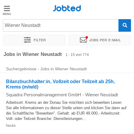
Jobted
Jobted
Jobs
Wiener Neustadt
Filter
Jobs per e-mail
Gehalt
Sortieren nach
Genauer Standort
Unternehmen
Personald
Jobs in Wiener Neustadt
1 - 15 von 774
Suchergebnisse - Jobs in Wiener Neustadt
Bilanzbuchhalter:in, Vollzeit oder Teilzeit ab 25h,
Krems (m/w/d)
Squadra Personalmanagement GmbH
-
Wiener Neustadt
Arbeitsort: Krems an der Donau Sie möchten sich bewerben Lesen
Sie alle Informationen zu dieser Stelle unten und klicken Sie dann auf
die Schaltfläche "Bewerben". Gehalt: ab EUR 49.000,- Arbeitszeit:
Voll- oder Teilzeit Branche: Dienstleistungen...
heute