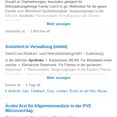
Anzahl an Startwohnungen, besonders geeignet für
Drittstaatsangehörige Family Lunch to go: Mahlzeiten für die ganze
Familie zum Mitnehmen Apothekenrabatt: Vergünstigungen in der
örtlichen
Apotheke
Thermenrabatt: Ermäßigung in der Therme
Fohnsdorf...
Mehr anzeigen
steirerjobs.at
-
2 Wochen alt
Assistent:in Verwaltung (m/w/d)
SeneCura Kliniken- und HeimebetriebsgmbH
-
Judenburg
in der örtlichen
Apotheke
• Kostenloses WLAN: Für Mitarbeiter:innen
nutzbar • Klimaticket Steiermark: Für Fahrten in der gesamten
Steiermark • Thermenrabatt: Vergünstigungen in der Aqualux Therme
Fohnsdorf • Thermenwelt Loipersdorf: Quartalsweise wechselnde...
Mehr anzeigen
karriere.at
-
4 Tage alt
6 ähnliche Jobs: Feldbach, Graz, Leoben, Bruck an der Mur, Murau...
Ärztin/ Arzt für Allgemeinmedizin in der PVE
Mürzzuschlag