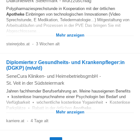
Diakoniewerk Steiermark
-
Mürzzuschlag
Polypharmaziesprechstunde in Kooperation mit der örtlichen
Apotheke
Einbringen von technologischen Innovationen (Video
Sprechstunde, E Medikation, Teledermatologie…) Mitgestaltung von
Arbeitsabläufen und Prozessen in der PVE Das bringen Sie mit
Abgeschlossene...
Mehr anzeigen
steirerjobs.at
-
3 Wochen alt
Diplomierte:r Gesundheits- und Krankenpfleger:in
(DGKP) (m/w/d)
SeneCura Kliniken- und HeimebetriebsgmbH
-
St. Veit in der Südsteiermark
Jahren fachfremder Berufserfahrung an. Meine hauseigenen Benefits
• kostenlose Inanspruchnahme einer Psychologin bei Bedarf und
Verfügbarkeit • wöchentliche kostenlose Yogaeinheit • Kostenlose
Parkplätze • Rabatt in der örtlichen
Apotheke
...
Mehr anzeigen
karriere.at
-
4 Tage alt