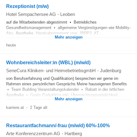
Rezeptionist (m/w)
Hotel Sempachersee AG
-
Leoben
auf die Mitarbeitenden abgestimmt • Betriebliches
Gesundheitsmanagement • allgemeine Vergünstigungen wie Mobility-
Abo,
Apotheke
, Handyabonnement usw. JBRP2_AT...
Mehr anzeigen
heute
Wohnbereichsleiter:in (WBL) (m/w/d)
SeneCura Kliniken- und HeimebetriebsgmbH
-
Judenburg
von Berufserfahrung und Qualifikation) besprechen wir gerne im
Rahmen eines persönlichen Gesprächs Meine hauseigenen Benefits
• Team Building Veranstaltungskalender • Rabatt in der örtlichen
Apotheke
• Gratis Parkplätze inkl. Übernachtungsmöglichkeit...
Mehr anzeigen
karriere.at
-
2 Tage alt
Restaurantfachmann/-frau (m/w/d) 60%-100%
Arte Konferenzzentrum AG
-
Hartberg