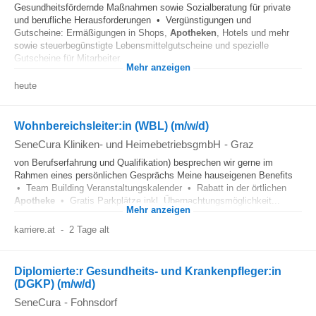
Gesundheitsfördernde Maßnahmen sowie Sozialberatung für private
und berufliche Herausforderungen • Vergünstigungen und
Gutscheine: Ermäßigungen in Shops,
Apotheken
, Hotels und mehr
sowie steuerbegünstigte Lebensmittelgutscheine und spezielle
Gutscheine für Mitarbeiter...
Mehr anzeigen
heute
Wohnbereichsleiter:in (WBL) (m/w/d)
SeneCura Kliniken- und HeimebetriebsgmbH
-
Graz
von Berufserfahrung und Qualifikation) besprechen wir gerne im
Rahmen eines persönlichen Gesprächs Meine hauseigenen Benefits
• Team Building Veranstaltungskalender • Rabatt in der örtlichen
Apotheke
• Gratis Parkplätze inkl. Übernachtungsmöglichkeit...
Mehr anzeigen
karriere.at
-
2 Tage alt
Diplomierte:r Gesundheits- und Krankenpfleger:in
(DGKP) (m/w/d)
SeneCura
-
Fohnsdorf