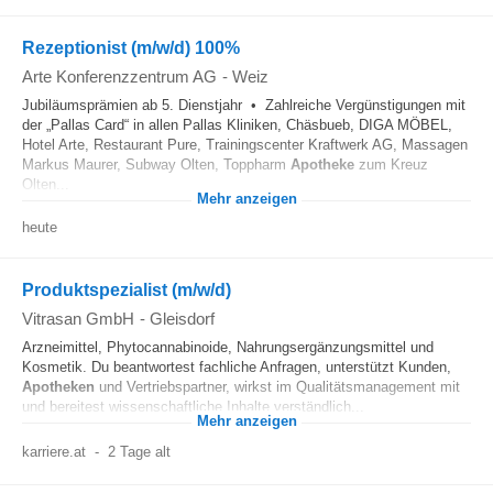
Rezeptionist (m/w/d) 100%
Arte Konferenzzentrum AG
-
Weiz
Jubiläumsprämien ab 5. Dienstjahr • Zahlreiche Vergünstigungen mit
der „Pallas Card“ in allen Pallas Kliniken, Chäsbueb, DIGA MÖBEL,
Hotel Arte, Restaurant Pure, Trainingscenter Kraftwerk AG, Massagen
Markus Maurer, Subway Olten, Toppharm
Apotheke
zum Kreuz
Olten...
Mehr anzeigen
heute
Produktspezialist (m/w/d)
Vitrasan GmbH
-
Gleisdorf
Arzneimittel, Phytocannabinoide, Nahrungsergänzungsmittel und
Kosmetik. Du beantwortest fachliche Anfragen, unterstützt Kunden,
Apotheken
und Vertriebspartner, wirkst im Qualitätsmanagement mit
und bereitest wissenschaftliche Inhalte verständlich...
Mehr anzeigen
karriere.at
-
2 Tage alt