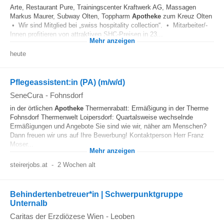
Arte, Restaurant Pure, Trainingscenter Kraftwerk AG, Massagen
Markus Maurer, Subway Olten, Toppharm
Apotheke
zum Kreuz Olten
• Wir sind Mitglied bei „swiss hospitality collection“. • Mitarbeiter/-
Innen profitieren von attraktiven SHC-Preisen in 23...
Mehr anzeigen
heute
Pflegeassistent:in (PA) (m/w/d)
SeneCura
-
Fohnsdorf
in der örtlichen
Apotheke
Thermenrabatt: Ermäßigung in der Therme
Fohnsdorf Thermenwelt Loipersdorf: Quartalsweise wechselnde
Ermäßigungen und Angebote Sie sind wie wir, näher am Menschen?
Dann freuen wir uns auf Ihre Bewerbung! Kontaktperson Herr Franz
Moser...
Mehr anzeigen
steirerjobs.at
-
2 Wochen alt
Behindertenbetreuer*in | Schwerpunktgruppe
Unternalb
Caritas der Erzdiözese Wien
-
Leoben