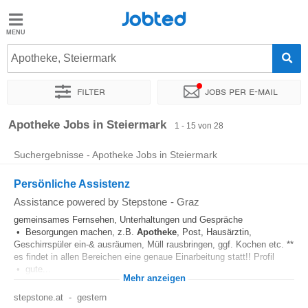
Jobted
Jobted
Jobs
Apotheke, Steiermark
Filter
Jobs per e-mail
Gehalt
Sortieren nach
Unternehmen
Zeitintensität
Apotheke Jobs in Steiermark
1 - 15 von 28
Suchergebnisse - Apotheke Jobs in Steiermark
Persönliche Assistenz
Assistance powered by Stepstone
-
Graz
gemeinsames Fernsehen, Unterhaltungen und Gespräche
• Besorgungen machen, z.B.
Apotheke
, Post, Hausärztin,
Geschirrspüler ein-& ausräumen, Müll rausbringen, ggf. Kochen etc. **
es findet in allen Bereichen eine genaue Einarbeitung statt!! Profil
• gute...
Mehr anzeigen
stepstone.at
-
gestern