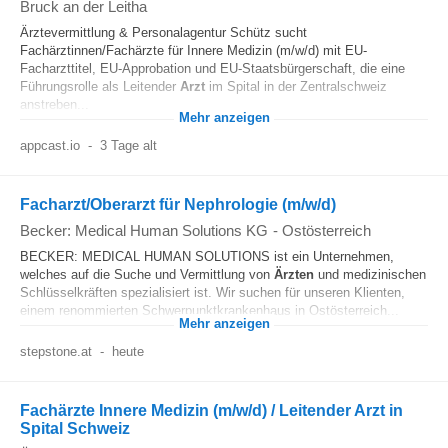
Bruck an der Leitha
Ärztevermittlung & Personalagentur Schütz sucht
Fachärztinnen/Fachärzte für Innere Medizin (m/w/d) mit EU-
Facharzttitel, EU-Approbation und EU-Staatsbürgerschaft, die eine
Führungsrolle als Leitender
Arzt
im Spital in der Zentralschweiz
anstreben...
Mehr anzeigen
appcast.io
-
3 Tage alt
Facharzt/Oberarzt für Nephrologie (m/w/d)
Becker: Medical Human Solutions KG
-
Ostösterreich
BECKER: MEDICAL HUMAN SOLUTIONS ist ein Unternehmen,
welches auf die Suche und Vermittlung von
Ärzten
und medizinischen
Schlüsselkräften spezialisiert ist. Wir suchen für unseren Klienten,
einem renommierten Schwerpunktkrankenhaus in Ostösterreich...
Mehr anzeigen
stepstone.at
-
heute
Fachärzte Innere Medizin (m/w/d) / Leitender Arzt in
Spital Schweiz