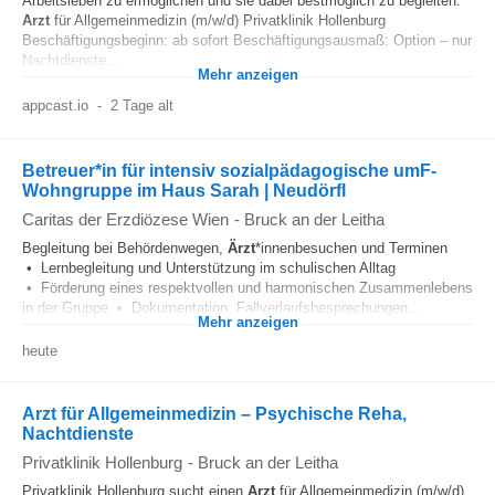
Arbeitsleben zu ermöglichen und sie dabei bestmöglich zu begleiten.
Arzt
für Allgemeinmedizin (m/w/d) Privatklinik Hollenburg
Beschäftigungsbeginn: ab sofort Beschäftigungsausmaß: Option – nur
Nachtdienste...
Mehr anzeigen
appcast.io
-
2 Tage alt
Betreuer*in für intensiv sozialpädagogische umF-
Wohngruppe im Haus Sarah | Neudörfl
Caritas der Erzdiözese Wien
-
Bruck an der Leitha
Begleitung bei Behördenwegen,
Ärzt
*innenbesuchen und Terminen
• Lernbegleitung und Unterstützung im schulischen Alltag
• Förderung eines respektvollen und harmonischen Zusammenlebens
in der Gruppe • Dokumentation, Fallverlaufsbesprechungen...
Mehr anzeigen
heute
Arzt für Allgemeinmedizin – Psychische Reha,
Nachtdienste
Privatklinik Hollenburg
-
Bruck an der Leitha
Privatklinik Hollenburg sucht einen
Arzt
für Allgemeinmedizin (m/w/d)