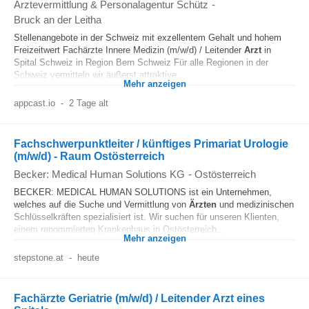
Ärztevermittlung & Personalagentur Schütz
-
Bruck an der Leitha
Stellenangebote in der Schweiz mit exzellentem Gehalt und hohem
Freizeitwert Fachärzte Innere Medizin (m/w/d) / Leitender
Arzt
in
Spital Schweiz in Region Bern Schweiz Für alle Regionen in der
Schweiz vermitteln wir äußerst attraktive...
Mehr anzeigen
appcast.io
-
2 Tage alt
Fachschwerpunktleiter / künftiges Primariat Urologie
(m/w/d) - Raum Ostösterreich
Becker: Medical Human Solutions KG
-
Ostösterreich
BECKER: MEDICAL HUMAN SOLUTIONS ist ein Unternehmen,
welches auf die Suche und Vermittlung von
Ärzten
und medizinischen
Schlüsselkräften spezialisiert ist. Wir suchen für unseren Klienten,
einem renommierten Krankenhaus in Ostösterreich...
Mehr anzeigen
stepstone.at
-
heute
Fachärzte Geriatrie (m/w/d) / Leitender Arzt eines