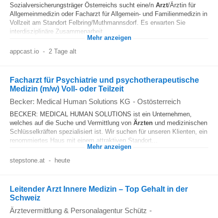
Sozialversicherungsträger Österreichs sucht eine/n
Arzt
/Ärztin für
Allgemeinmedizin oder Facharzt für Allgemein- und Familienmedizin in
Vollzeit am Standort Felbring/Muthmannsdorf. Es erwarten Sie
interdisziplinäre Zusammenarbeit...
Mehr anzeigen
appcast.io
-
2 Tage alt
Facharzt für Psychiatrie und psychotherapeutische
Medizin (m/w) Voll- oder Teilzeit
Becker: Medical Human Solutions KG
-
Ostösterreich
BECKER: MEDICAL HUMAN SOLUTIONS ist ein Unternehmen,
welches auf die Suche und Vermittlung von
Ärzten
und medizinischen
Schlüsselkräften spezialisiert ist. Wir suchen für unseren Klienten, ein
renommiertes Haus mit einem attraktiven Standort...
Mehr anzeigen
stepstone.at
-
heute
Leitender Arzt Innere Medizin – Top Gehalt in der
Schweiz
Ärztevermittlung & Personalagentur Schütz
-