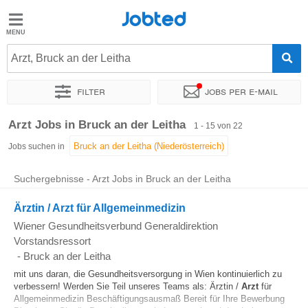
Jobted
Jobted
Jobs
Arzt, Bruck an der Leitha
Filter
Jobs per e-mail
Gehalt
Sortieren nach
Genauer Standort
Unternehmen
Arzt Jobs in Bruck an der Leitha
1 - 15 von 22
Jobs suchen in
Suchergebnisse - Arzt Jobs in Bruck an der Leitha
Ärztin / Arzt für Allgemeinmedizin
Wiener Gesundheitsverbund Generaldirektion
Vorstandsressort
-
Bruck an der Leitha
mit uns daran, die Gesundheitsversorgung in Wien kontinuierlich zu
verbessern! Werden Sie Teil unseres Teams als: Ärztin /
Arzt
für
Allgemeinmedizin Beschäftigungsausmaß Bereit für Ihre Bewerbung