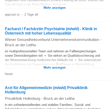
Allgemein- und Familienmedizin (m/w/d) Felbring ab sofort Vollzeit Die
Zukunft liegt in der Reha-Medizin. Aufgrund...
Mehr anzeigen
appcast.io
-
2 Tage alt
Facharzt / Fachärztin Psychiatrie (m/w/d) - Klinik in
Österreich mit hoher Lebensqualität
Wiener Gesundheitsverbund Unternehmenskommunikation
-
Bruck an der Leitha
im multiprofessionellen Team und nehmen an Fallbesprechungen
sowie Dienstübergaben teil • Sie wirken an Qualitätssicherung und
der Weiterentwicklung medizinischer Abläufe mit • Sie unterstützen
die Ausbildung und Supervision von
Ärzt
*innen in Weiterbildung...
Mehr anzeigen
heute
Arzt für Allgemeinmedizin (m/w/d) Privatklinik
Hollenburg
Privatklinik Hollenburg
-
Bruck an der Leitha
in ein zufriedenstellendes und stabiles Familien-, Sozial- und