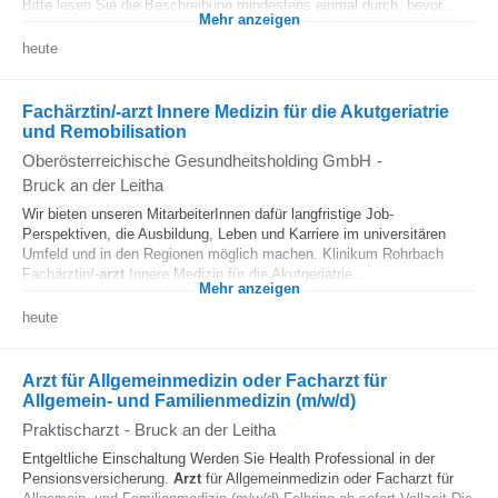
Bitte lesen Sie die Beschreibung mindestens einmal durch, bevor...
Mehr anzeigen
heute
Fachärztin/-arzt Innere Medizin für die Akutgeriatrie
und Remobilisation
Oberösterreichische Gesundheitsholding GmbH
-
Bruck an der Leitha
Wir bieten unseren MitarbeiterInnen dafür langfristige Job-
Perspektiven, die Ausbildung, Leben und Karriere im universitären
Umfeld und in den Regionen möglich machen. Klinikum Rohrbach
Fachärztin/-
arzt
Innere Medizin für die Akutgeriatrie...
Mehr anzeigen
heute
Arzt für Allgemeinmedizin oder Facharzt für
Allgemein- und Familienmedizin (m/w/d)
Praktischarzt
-
Bruck an der Leitha
Entgeltliche Einschaltung Werden Sie Health Professional in der
Pensionsversicherung.
Arzt
für Allgemeinmedizin oder Facharzt für