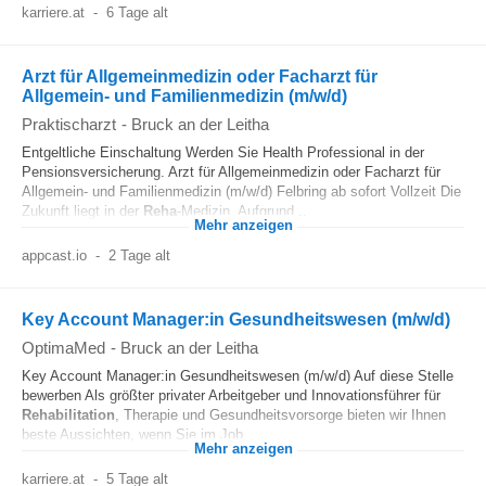
karriere.at
-
6 Tage alt
Arzt für Allgemeinmedizin oder Facharzt für
Allgemein- und Familienmedizin (m/w/d)
Praktischarzt
-
Bruck an der Leitha
Entgeltliche Einschaltung Werden Sie Health Professional in der
Pensionsversicherung. Arzt für Allgemeinmedizin oder Facharzt für
Allgemein- und Familienmedizin (m/w/d) Felbring ab sofort Vollzeit Die
Zukunft liegt in der
Reha
-Medizin. Aufgrund...
Mehr anzeigen
appcast.io
-
2 Tage alt
Key Account Manager:in Gesundheitswesen (m/w/d)
OptimaMed
-
Bruck an der Leitha
Key Account Manager:in Gesundheitswesen (m/w/d) Auf diese Stelle
bewerben Als größter privater Arbeitgeber und Innovationsführer für
Rehabilitation
, Therapie und Gesundheitsvorsorge bieten wir Ihnen
beste Aussichten, wenn Sie im Job...
Mehr anzeigen
karriere.at
-
5 Tage alt