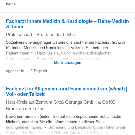
heute
Facharzt Innere Medizin & Kardiologie – Reha‑Medizin
& Team
Praktischarzt
-
Bruck an der Leitha
Sozialversicherungsträger Österreichs sucht einen Facharzt (m/w/d)
für Innere Medizin und Kardiologie in Vollzeit. Sie betreuen
Patient*innen mit Herz-Kreislauf- und psychokardiologischen
Erkrankungen im
Reha
-Bereich und arbeiten selbstständig...
Mehr anzeigen
appcast.io
-
2 Tage alt
Facharzt für Allgemein- und Familienmedizin (w/m/d) |
Voll- oder Teilzeit
Herz-Kreislauf-Zentrum Groß Gerungs GmbH & Co KG
-
Bruck an der Leitha
Bewerben Sie sich (indem Sie auf die entsprechende Schaltfläche
klicken), nachdem Sie alle Informationen zu dieser Stelle
durchgelesen haben. • Betreuung und Behandlung von Patienten im
Rahmen der Herz-Kreislauf-
Rehabilitation
und -Prävention...