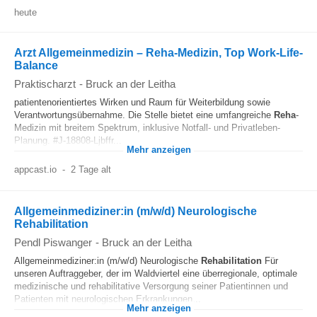
heute
Arzt Allgemeinmedizin – Reha-Medizin, Top Work-Life-
Balance
Praktischarzt
-
Bruck an der Leitha
patientenorientiertes Wirken und Raum für Weiterbildung sowie
Verantwortungsübernahme. Die Stelle bietet eine umfangreiche
Reha
-
Medizin mit breitem Spektrum, inklusive Notfall- und Privatleben-
Planung. #J-18808-Ljbffr...
Mehr anzeigen
appcast.io
-
2 Tage alt
Allgemeinmediziner:in (m/w/d) Neurologische
Rehabilitation
Pendl Piswanger
-
Bruck an der Leitha
Allgemeinmediziner:in (m/w/d) Neurologische
Rehabilitation
Für
unseren Auftraggeber, der im Waldviertel eine überregionale, optimale
medizinische und rehabilitative Versorgung seiner Patientinnen und
Patienten mit neurologischen Erkrankungen...
Mehr anzeigen