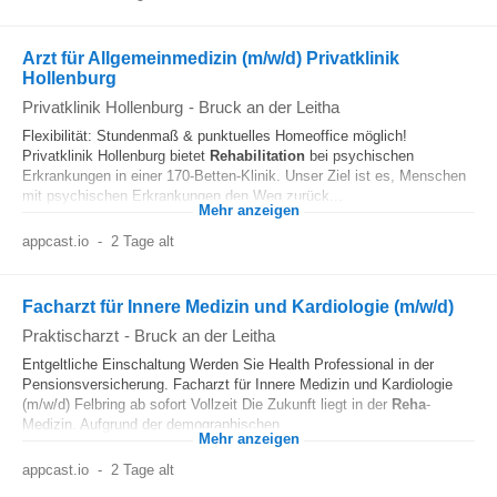
Arzt für Allgemeinmedizin (m/w/d) Privatklinik
Hollenburg
Privatklinik Hollenburg
-
Bruck an der Leitha
Flexibilität: Stundenmaß & punktuelles Homeoffice möglich!
Privatklinik Hollenburg bietet
Rehabilitation
bei psychischen
Erkrankungen in einer 170-Betten-Klinik. Unser Ziel ist es, Menschen
mit psychischen Erkrankungen den Weg zurück...
Mehr anzeigen
appcast.io
-
2 Tage alt
Facharzt für Innere Medizin und Kardiologie (m/w/d)
Praktischarzt
-
Bruck an der Leitha
Entgeltliche Einschaltung Werden Sie Health Professional in der
Pensionsversicherung. Facharzt für Innere Medizin und Kardiologie
(m/w/d) Felbring ab sofort Vollzeit Die Zukunft liegt in der
Reha
-
Medizin. Aufgrund der demographischen...
Mehr anzeigen
appcast.io
-
2 Tage alt