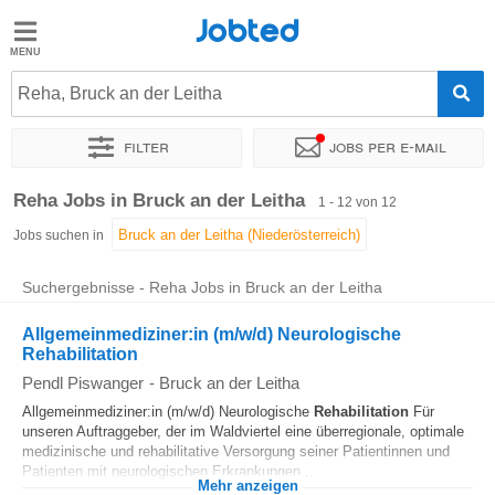
Jobted
Jobted
Jobs
Reha, Bruck an der Leitha
Filter
Jobs per e-mail
Gehalt
Sortieren nach
Genauer Standort
Unternehmen
Zeitintens
Reha Jobs in Bruck an der Leitha
1 - 12 von 12
Jobs suchen in
Suchergebnisse - Reha Jobs in Bruck an der Leitha
Allgemeinmediziner:in (m/w/d) Neurologische
Rehabilitation
Pendl Piswanger
-
Bruck an der Leitha
Allgemeinmediziner:in (m/w/d) Neurologische
Rehabilitation
Für
unseren Auftraggeber, der im Waldviertel eine überregionale, optimale
medizinische und rehabilitative Versorgung seiner Patientinnen und
Patienten mit neurologischen Erkrankungen...
Mehr anzeigen