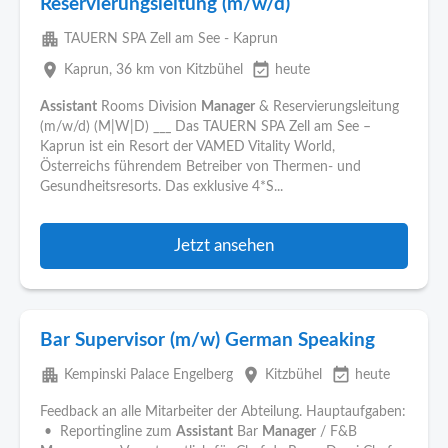
Reservierungsleitung (m/w/d)
apartment
TAUERN SPA Zell am See - Kaprun
place
event_available
Kaprun
, 36 km von Kitzbühel
heute
Assistant
Rooms Division
Manager
& Reservierungsleitung
(m/w/d) (M|W|D) ___ Das TAUERN SPA Zell am See –
Kaprun ist ein Resort der VAMED Vitality World,
Österreichs führendem Betreiber von Thermen- und
Gesundheitsresorts. Das exklusive 4*S...
Jetzt ansehen
Bar Supervisor (m/w) German Speaking
apartment
place
event_available
Kempinski Palace Engelberg
Kitzbühel
heute
Feedback an alle Mitarbeiter der Abteilung. Hauptaufgaben:
• Reportingline zum
Assistant
Bar
Manager
/ F&B