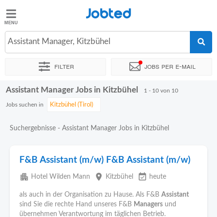
Jobted
Jobted
Jobs
Assistant Manager, Kitzbühel
Filter
Jobs per e-mail
Gehalt
Assistant Manager Jobs in Kitzbühel
Sortieren nach
Genauer Standort
Unternehmen
1 - 10 von 10
Jobs suchen in
Suchergebnisse - Assistant Manager Jobs in Kitzbühel
F&B Assistant (m/w) F&B Assistant (m/w)
apartment
place
event_available
Hotel Wilden Mann
Kitzbühel
heute
als auch in der Organisation zu Hause. Als F&B
Assistant
sind Sie die rechte Hand unseres F&B
Managers
und
übernehmen Verantwortung im täglichen Betrieb.