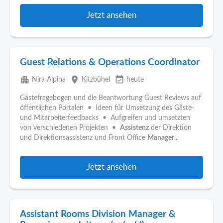
Jetzt ansehen
Guest Relations & Operations Coordinator
apartment
place
event_available
Nira Alpina
Kitzbühel
heute
Gästefragebogen und die Beantwortung Guest Reviews auf
öffentlichen Portalen • Ideen für Umsetzung des Gäste-
und Mitarbeiterfeedbacks • Aufgreifen und umsetzten
von verschiedenen Projekten •
Assistenz
der Direktion
und Direktionsassistenz und Front Office
Manager
...
Jetzt ansehen
Assistant Rooms Division Manager &