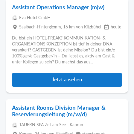
Assistant Operations Manager (m|w)
apartment
Eva Hotel GmbH
place
event_available
Saalbach-Hinterglemm
, 16 km von Kitzbühel
heute
Du bist ein HOTEL-FREAK? KOMMUNIKATION- &
ORGANISATIONSKONZEPTION ist tief in deiner DNA
verankert? GASTGEBEN ist deine Mission? Du bist ein/e
100%iger/e Gastgeber/in – Du liebst es, aktiv am Gast &
unter Kollegen zu sein? Du machst das aus...
Jetzt ansehen
Assistant Rooms Division Manager &
Reservierungsleitung (m/w/d)
apartment
TAUERN SPA Zell am See - Kaprun