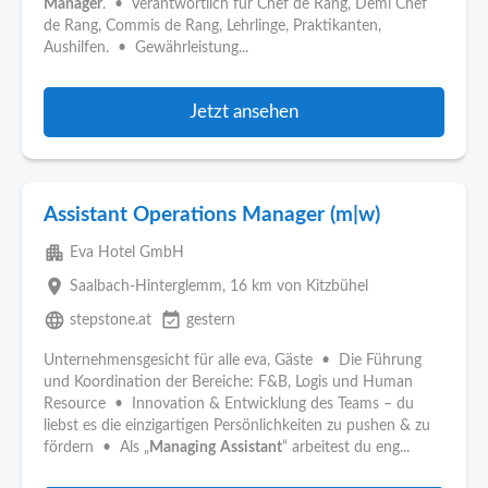
Manager
. • Verantwortlich für Chef de Rang, Demi Chef
de Rang, Commis de Rang, Lehrlinge, Praktikanten,
Aushilfen. • Gewährleistung...
Jetzt ansehen
Assistant Operations Manager (m|w)
apartment
Eva Hotel GmbH
place
Saalbach-Hinterglemm
, 16 km von Kitzbühel
language
event_available
stepstone.at
gestern
Unternehmensgesicht für alle eva, Gäste • Die Führung
und Koordination der Bereiche: F&B, Logis und Human
Resource • Innovation & Entwicklung des Teams – du
liebst es die einzigartigen Persönlichkeiten zu pushen & zu
fördern • Als „
Managing
Assistant
“ arbeitest du eng...