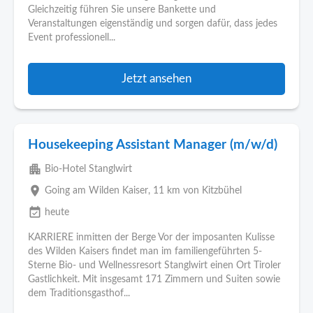
Gleichzeitig führen Sie unsere Bankette und
Veranstaltungen eigenständig und sorgen dafür, dass jedes
Event professionell...
Jetzt ansehen
Housekeeping Assistant Manager (m/w/d)
apartment
Bio-Hotel Stanglwirt
place
Going am Wilden Kaiser
, 11 km von Kitzbühel
event_available
heute
KARRIERE inmitten der Berge Vor der imposanten Kulisse
des Wilden Kaisers findet man im familiengeführten 5-
Sterne Bio- und Wellnessresort Stanglwirt einen Ort Tiroler
Gastlichkeit. Mit insgesamt 171 Zimmern und Suiten sowie
dem Traditionsgasthof...