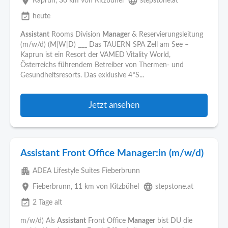
place
language
Kaprun
, 36 km von Kitzbühel
stepstone.at
event_available
heute
Assistant
Rooms Division
Manager
& Reservierungsleitung
(m/w/d) (M|W|D) ___ Das TAUERN SPA Zell am See –
Kaprun ist ein Resort der VAMED Vitality World,
Österreichs führendem Betreiber von Thermen- und
Gesundheitsresorts. Das exklusive 4*S...
Jetzt ansehen
Assistant Front Office Manager:in (m/w/d)
apartment
ADEA Lifestyle Suites Fieberbrunn
place
language
Fieberbrunn
, 11 km von Kitzbühel
stepstone.at
event_available
2 Tage alt
m/w/d) Als
Assistant
Front Office
Manager
bist DU die