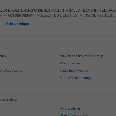
fen Kunden. ZUR ERWEITERUNG UNSERES MAGENTA SALES TEAMS IN NIEDER
) IM
AUSSENDIENST
- VOLLZEIT DU LIEBST ES, MENSCHEN ZU BEGEI
Mehr anzeigen
ettex
VIG Vienna Insurance Group
Wien Energie
en Ware Austria
Hagleitner Hygiene
er
Merkur Versicherung
nte Jobs:
Vertriebsleiter
r
Brand Ambassador