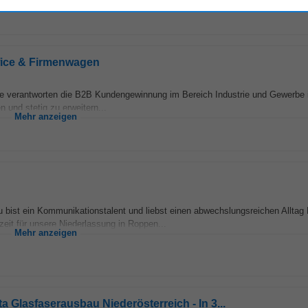
Mehr anzeigen
fice & Firmenwagen
e verantworten die B2B Kundengewinnung im Bereich Industrie und Gewerbe i
 und stetig zu erweitern...
Mehr anzeigen
 Du bist ein Kommunikationstalent und liebst einen abwechslungsreichen Allta
lzeit für unsere Niederlassung in Roppen...
Mehr anzeigen
a Glasfaserausbau Niederösterreich - In 3...