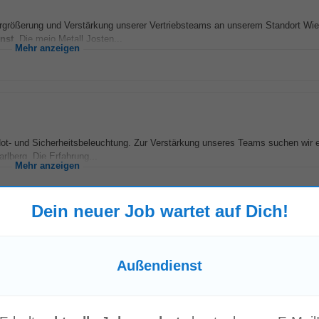
größerung und Verstärkung unserer Vertriebsteams an unserem Standort Wie
nst
. Die mejo Metall Josten...
Mehr anzeigen
Not- und Sicherheitsbeleuchtung. Zur Verstärkung unseres Teams suchen wir 
arlberg. Die Erfahrung...
Mehr anzeigen
Dein neuer Job wartet auf Dich!
g & Außendienst
die Verantwortung für den Vertrieb in Österreich übernimmt. Der Fokus liegt a
Außendienst
st
-Teams. Du wirst Verkaufsstrategien...
Mehr anzeigen