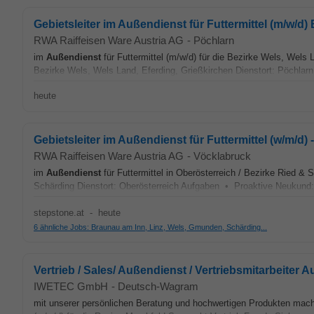
Gebietsleiter im Außendienst für Futtermittel (m/w/d) 
RWA Raiffeisen Ware Austria AG
-
Pöchlarn
im
Außendienst
für Futtermittel (m/w/d) für die Bezirke Wels, Wels 
Bezirke Wels, Wels Land, Eferding, Grießkirchen Dienstort: Pöchlarn.
heute
Gebietsleiter im Außendienst für Futtermittel (w/m/d)
RWA Raiffeisen Ware Austria AG
-
Vöcklabruck
im
Außendienst
für Futtermittel in Oberösterreich / Bezirke Ried & 
Schärding Dienstort: Oberösterreich Aufgaben • Proaktive Neukund:i
stepstone.at
-
heute
6 ähnliche Jobs: Braunau am Inn, Linz, Wels, Gmunden, Schärding...
Vertrieb / Sales/ Außendienst / Vertriebsmitarbeiter A
IWETEC GmbH
-
Deutsch-Wagram
mit unserer persönlichen Beratung und hochwertigen Produkten machen