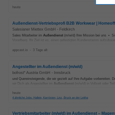
heute
Außendienst-Vertriebsprofi B2B Workwear | Homeof
Salesianer Miettex GmbH
-
Feldkirch
Sales Mitarbeiter im
Außendienst
(m/w/d) Ihre Mission bei uns • Si
Vorarlberg. Ihr Ziel ist es, einen gefestigten Kundenstamm aufzubauen
appcast.io
-
3 Tage alt
Angestellter im Außendienst (m/w/d)
bofrost* Austria GmbH
-
Innsbruck
und Quereinsteigende, die wir gezielt auf Ihre Aufgabe vorbereiten.
wir Dich als Angestellter im
Außendienst
(m/w/d) in Vollzeit oder Tei
heute
4 ähnliche Jobs: Hallein, Karrösten, Linz, Bruck an der Leitha
Vertriebsmitarbeiter (m/w/d) im Außendienst – Magent