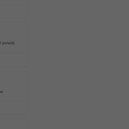
l (m/w/d)
er