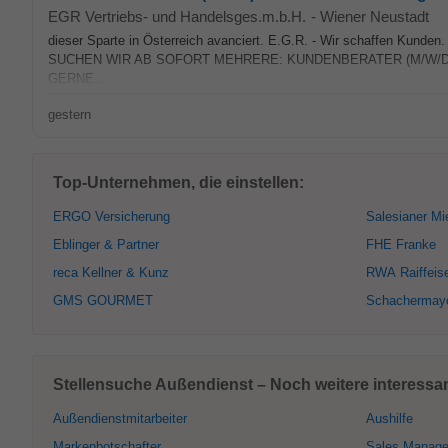
EGR Vertriebs- und Handelsges.m.b.H.
-
Wiener Neustadt
dieser Sparte in Österreich avanciert. E.G.R. - Wir schaf
SUCHEN WIR AB SOFORT MEHRERE: KUNDENBERATER (M/W/D
GERNE...
gestern
Top-Unternehmen, die einstellen:
ERGO Versicherung
Salesianer Mi
Eblinger & Partner
FHE Franke
reca Kellner & Kunz
RWA Raiffeis
GMS GOURMET
Schachermay
Stellensuche Außendienst – Noch weitere interessa
Außendienstmitarbeiter
Aushilfe
Markenbotschafter
Sales Manage