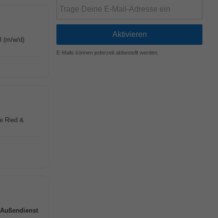
l (m/w/d)
E-Mails können jederzeit abbestellt werden.
ke Ried &
Außendienst