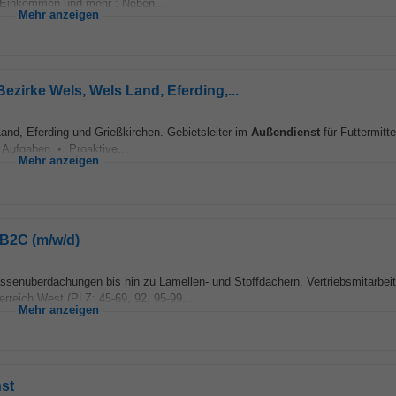
s Einkommen und mehr : Neben...
Mehr anzeigen
Bezirke Wels, Wels Land, Eferding,...
Land, Eferding und Grießkirchen. Gebietsleiter im
Außendienst
für Futtermitte
n Aufgaben • Proaktive...
Mehr anzeigen
2B2C (m/w/d)
ssenüberdachungen bis hin zu Lamellen- und Stoffdächern. Vertriebsmitarbeit
reich West (PLZ: 45-69, 92, 95-99...
Mehr anzeigen
nst