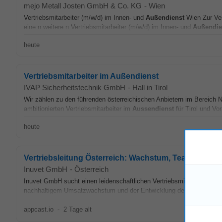
mejo Metall Josten GmbH & Co. KG
-
Wien
Vertriebsmitarbeiter (m/w/d) im Innen- und
Außendienst
Wien Zur Ver
eine:n weitere:n Vertriebsmitarbeiter (m/w/d) im Innen- und
Außendie
heute
Vertriebsmitarbeiter im Außendienst
IVAP Sicherheitstechnik GmbH
-
Hall in Tirol
Wir zählen zu den führenden österreichischen Anbietern im Bereich 
ambitionierten Vertriebsmitarbeiter im
Aussendienst
für Tirol und Vor
heute
Vertriebsleitung Österreich: Wachstum, Teamführun
Inuvet GmbH
-
Österreich
Inuvet GmbH sucht einen leidenschaftlichen Vertriebsmitarbeiter, der 
nachhaltigem Umsatzwachstum und der Entwicklung des
Außendien
appcast.io
-
2 Tage alt