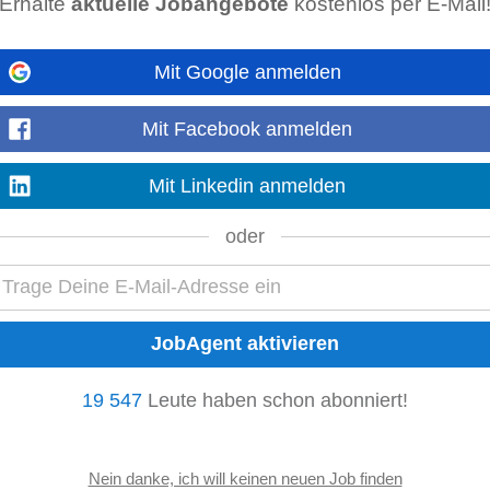
Erhalte
aktuelle Jobangebote
kostenlos per E-Mail
)
Mit Google anmelden
en und Angehörigen • Betreuung unserer Kund:innen sowohl am Standort Tull
ng von Reha-Hilfsmitteln • medizinische...
Mit Facebook anmelden
Mehr anzeigen
Mit Linkedin anmelden
l
oder
chnischen Berater (m/w/d) im
Außendienst
für den Großraum Tirol. Sie bera
sind eine fundierte Ausbildung...
Mehr anzeigen
19 547
Leute haben schon abonniert!
schutz Kärnten & Osttirol
chhaltig auszubauen, suchen wir erfolgsorientierte und verkaufsstarke Versi
herungen. Du hast...