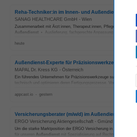
Reha-Techniker:in im Innen- und Außendienst (m/w/d
SANAG HEALTHCARE GmbH
-
Wien
Zusammenarbeit mit Ärzt:innen, Therapeut:innen, Pflegeeinrichtung
Außendienst
• Auslieferung, fachgerechte Anpassung und Einschulu
heute
Außendienst-Experte für Präzisionswerkzeuge – Tiro
MAPAL Dr. Kress KG
-
Österreich
Ein führendes Unternehmen für Präzisionswerkzeuge sucht einen Te
technisch und optimieren deren Fertigungsprozesse. Voraussetzungen 
appcast.io
-
gestern
Versicherungsberater (m/w/d) im Außendienst Rechts
ERGO Versicherung Aktiengesellschaft
-
Gmünd
Um die starke Marktposition der ERGO Versicherung in Österreich na
für unseren
Außendienst
mit Spezialisierung auf Rechtsschutzversic