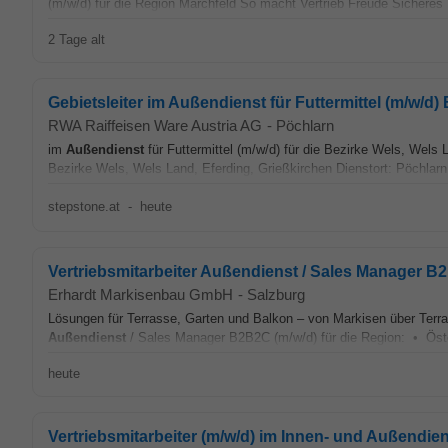
(m/w/d) für die Region Marchfeld So macht Vertrieb Freude Sichere
2 Tage alt
Gebietsleiter im Außendienst für Futtermittel (m/w/d) 
RWA Raiffeisen Ware Austria AG
-
Pöchlarn
im
Außendienst
für Futtermittel (m/w/d) für die Bezirke Wels, Wels 
Bezirke Wels, Wels Land, Eferding, Grießkirchen Dienstort: Pöchlar
stepstone.at
-
heute
Vertriebsmitarbeiter Außendienst / Sales Manager B
Erhardt Markisenbau GmbH
-
Salzburg
Lösungen für Terrasse, Garten und Balkon – von Markisen über Terra
Außendienst
/ Sales Manager B2B2C (m/w/d) für die Region: • Öster
heute
Vertriebsmitarbeiter (m/w/d) im Innen- und Außendie