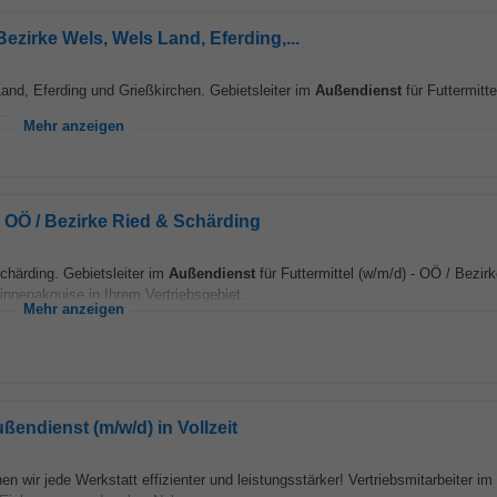
Bezirke Wels, Wels Land, Eferding,...
Land, Eferding und Grießkirchen. Gebietsleiter im
Außendienst
für Futtermitte
..
Mehr anzeigen
 - OÖ / Bezirke Ried & Schärding
Schärding. Gebietsleiter im
Außendienst
für Futtermittel (w/m/d) - OÖ / Bezir
nnenakquise in Ihrem Vertriebsgebiet...
Mehr anzeigen
ußendienst (m/w/d) in Vollzeit
 wir jede Werkstatt effizienter und leistungsstärker! Vertriebsmitarbeiter im