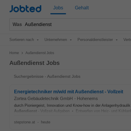
Jobted
Jobs
Gehalt
Was
Sortieren nach
Unternehmen
Personaldienstleister
Vert
>
Home
Außendienst Jobs
Außendienst Jobs
Suchergebnisse - Außendienst Jobs
Energietechniker m/w/d mit Außendienst - Vollzeit
Zortea Gebäudetechnik GmbH
-
Hohenems
durch Pioniergeist, Innovation und Know-how in der Anlagenhydraulik
Außendienst
- Vollzeit Aufgaben • Entwerfen von Heiz- und Kühlanl
stepstone.at
-
heute