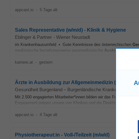
appcast.io
-
5 Tage alt
Sales Representative (w/m/d) - Klinik & Hygiene
Eblinger & Partner
-
Wiener Neustadt
im Krankenhausumfeld • Gute Kenntnisse des österreichischen
Ge
medizinische beziehungsweise paramedizinische
Ausbildung
oder v
karriere.at
-
gestern
A
Ärzte in Ausbildung zur Allgemeinmedizin (all gender
Gesundheit Burgenland – Burgenländische Krankenanstalt
Mit 2.500 engagierten Mitarbeiter*innen bilden wir das Fundament de
Engagement prägen unsere vier Kliniken und die Direktion. Wir suche
appcast.io
-
4 Tage alt
Physiotherapeut:in - Voll-/Teilzeit (m/w/d)