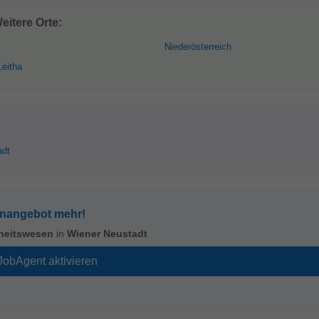
itere Orte:
Niederösterreich
Leitha
adt
enangebot mehr!
heitswesen
in
Wiener Neustadt