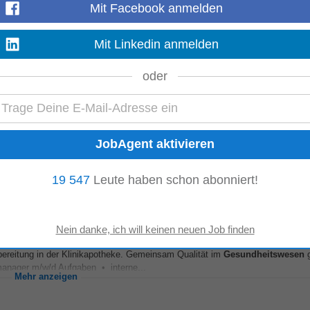
 von Wiener Neustadt
Mit Facebook anmelden
on, Therapie und Rehabilitation abrundet. Bereit, die Zukunft im
Gesundheit
egleitest unsere Patient:innen...
Mit Linkedin anmelden
Mehr anzeigen
oder
der)
RAGES)
-
Eisenstadt
, 23 km von Wiener Neustadt
s größten Arbeitgebers im
Gesundheitswesen
im Burgenland. Flexibilität, Her
n Persönlichkeiten...
Mehr anzeigen
19 547
Leute haben schon abonniert!
ubereitung in der Klinikapotheke. Gemeinsam Qualität im
Gesundheitswesen
g
manager m/w/d Aufgaben • interne...
Mehr anzeigen