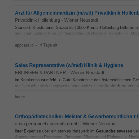
Arzt für Allgemeinmedizin (m/w/d) Privatklinik Hollen
Privatklinik Hollenburg
-
Wiener Neustadt
Standort: Krustettener Straße 25 | 3506 Krems-Hollenburg Bitte trete
ärztlichen Leitung Prim. Dr. Gerald Grundschober in Kontakt! • Ab
appcast.io
-
4 Tage alt
Sales Representative (w/m/d) Klinik & Hygiene
EBLINGER & PARTNER
-
Wiener Neustadt
im Krankenhausumfeld • Gute Kenntnisse des österreichischen
Ge
medizinische beziehungsweise paramedizinische
Ausbildung
oder v
heute
Orthopädietechniker-Meister & Gewerberechtliche:r G
apsa personnel concepts gmbh
-
Wiener Neustadt
ihrer Expertise über ein starkes Netzwerk im
Gesundheitswesen
ver
Anpassung von Prothesen, Orthesen, Miedern und Einlagen • Umfas