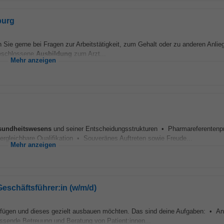
burg
n Sie gerne bei Fragen zur Arbeitstätigkeit, zum Gehalt oder zu anderen Anlie
geschlossene
Ausbildung
zum Arzt...
Mehr anzeigen
sundheitswesens
und seiner Entscheidungsstrukturen • Pharmareferentenp
ergleichbare Qualifikation • Souveränes Auftreten sowie Freude...
Mehr anzeigen
eschäftsführer:in (w/m/d)
fügen und dieses gezielt ausbauen möchten. Das sind deine Aufgaben: • An
sende Betreuung und Beratung von Patient:innen...