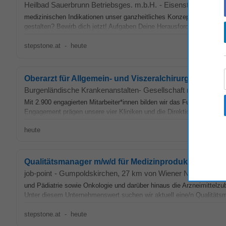
Heilbad Sauerbrunn Betriebsges. m.b.H.
-
Eisenstadt
, 23 km
medizinischen Indikationen unser ganzheitliches Konzept für Präventi
gestalten? Bewirb dich jetzt! Aufgaben Deine Herausforderung: • Du b
stepstone.at
-
heute
Oberarzt für Allgemein- und Viszeralchirurgie (all gen
Burgenländische Krankenanstalten- Gesellschaft m.b.H.(K
Mit 2.900 engagierten Mitarbeiter*innen bilden wir das Fundament de
Engagement prägen unsere vier Kliniken und die Direktion. Wir suche
heute
Qualitätsmanager m/w/d für Medizinprodukte
job-point
-
Gumpoldskirchen
, 27 km von Wiener Neustadt
und Pädiatrie sowie Onkologie und darüber hinaus die Arzneimittelz
Unter diesem Unternehmenswert suchen wir aktuell eine/n Qualitäts
stepstone.at
-
heute