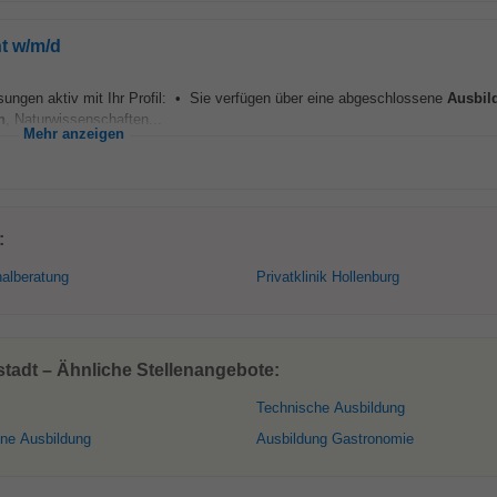
nt w/m/d
ösungen aktiv mit Ihr Profil: • Sie verfügen über eine abgeschlossene
Ausbil
n
, Naturwissenschaften...
Mehr anzeigen
:
alberatung
Privatklinik Hollenburg
adt – Ähnliche Stellenangebote:
Technische Ausbildung
ne Ausbildung
Ausbildung Gastronomie