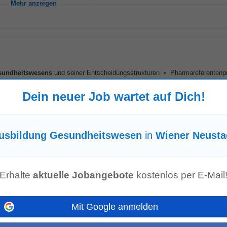
Mehr anzeigen
sundheitswesens
und seiner Entscheidungsstrukturen • Pharmareferentenp
ergleichbare Qualifikation • Souveränes Auftreten sowie...
Mehr anzeigen
Dein neuer Job wartet auf Dich!
usbildung Gesundheitswesen
in
Wiener Neusta
)
en GmbH
-
Eisenstadt
, 23 km von Wiener Neustadt
s größten Arbeitgebers im
Gesundheitswesen
im Burgenland. Flexibilität, Her
n Persönlichkeiten...
Erhalte
aktuelle Jobangebote
kostenlos per E-Mail
Mehr anzeigen
Mit Google anmelden