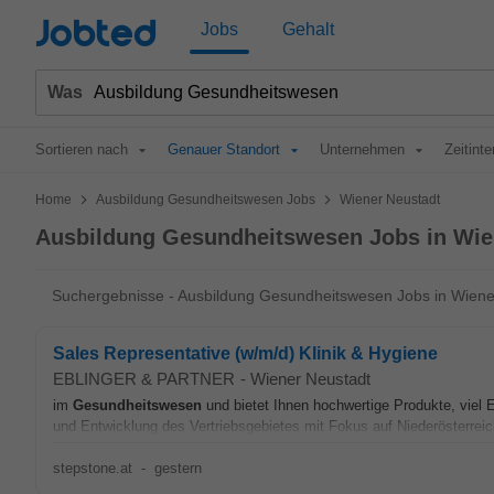
Jobted
Jobs
Gehalt
Was
Sortieren nach
Genauer Standort
Unternehmen
Zeitinte
>
>
Home
Ausbildung Gesundheitswesen Jobs
Wiener Neustadt
Ausbildung Gesundheitswesen Jobs in Wie
Suchergebnisse - Ausbildung Gesundheitswesen Jobs in Wiene
Sales Representative (w/m/d) Klinik & Hygiene
EBLINGER & PARTNER
-
Wiener Neustadt
im
Gesundheitswesen
und bietet Ihnen hochwertige Produkte, viel
und Entwicklung des Vertriebsgebietes mit Fokus auf Niederösterre
stepstone.at
-
gestern