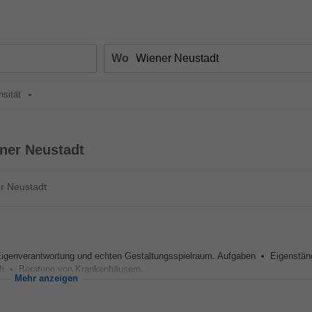
Wo
nsität
ner Neustadt
r Neustadt
 Eigenverantwortung und echten Gestaltungsspielraum. Aufgaben • Eigenstän
ich • Beratung von Krankenhäusern...
Mehr anzeigen